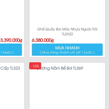
Ghế Quầy Bar Mây Nhựa Ngoài Trời
TL2A22
3.390.000
₫
6.380.000
₫
MUA NHANH
 1 bước )
( Mua hàng nhanh chỉ với 1 bước )
-16%