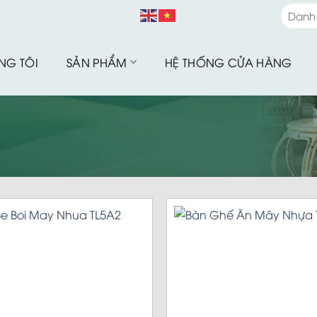
Danh
Danh
NG TÔI
SẢN PHẨM
HỆ THỐNG CỬA HÀNG
Bàn G
Bàn G
Bộ Sư
Bàn G
Sofa 
Bàn G
Bàn G
Xích 
Ghế B
Ô Dù 
Hàng 