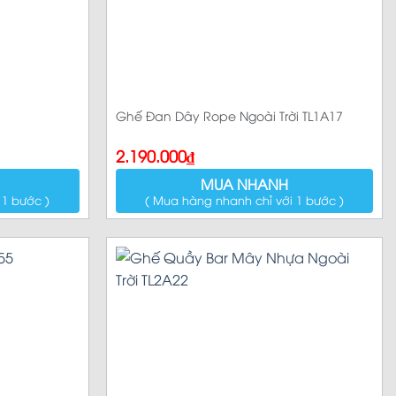
hẩm bán chạy
Ghế Đan Dây Rope Ngoài Trời TL1A17
2.190.000
₫
MUA NHANH
 1 bước )
( Mua hàng nhanh chỉ với 1 bước )