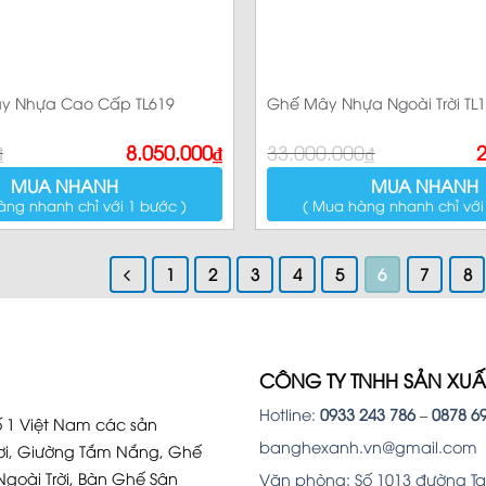
y Nhựa Cao Cấp TL619
Ghế Mây Nhựa Ngoài Trời TL
Giá
Giá
₫
8.050.000
₫
33.000.000
₫
2
gốc
hiện
là:
tại
MUA NHANH
MUA NHANH
33.000.000₫.
là:
àng nhanh chỉ với 1 bước )
( Mua hàng nhanh chỉ với
28.800.000₫.
1
2
3
4
5
6
7
8
CÔNG TY TNHH SẢN XU
Hotline:
0933 243 786
–
0878 6
 1 Việt Nam các sản
banghexanh.vn@gmail.com
i, Giường Tắm Nắng, Ghế
Ngoài Trời, Bàn Ghế Sân
Văn phòng: Số 1013 đường Tam