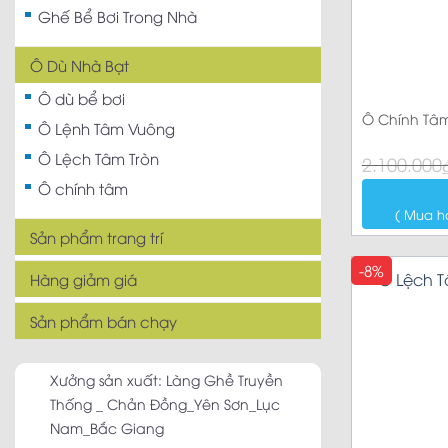
Ghế Bể Bơi Trong Nhà
Ô Dù Nhà Bạt
Ô dù bể bơi
Ô Chính Tâm
Ô Lệnh Tâm Vuông
Ô Lệch Tâm Tròn
Giá
Giá
2.100.000
gốc
hiện
là:
tại
Ô chính tâm
2.100.000₫.
là:
( Mua h
1.860.000₫.
Sản phẩm trang trí
-8%
Hàng giảm giá
Sản phẩm bán chạy
Xưởng sản xuất: Làng Ghề Truyền
Thống _ Chản Đồng_Yên Sơn_Lục
Nam_Bắc Giang