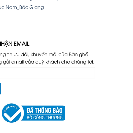
Lục Nam_Bắc Giang
NHẬN EMAIL
ng tin ưu đãi, khuyến mãi của Bàn ghế
g gửi email của quý khách cho chúng tôi.