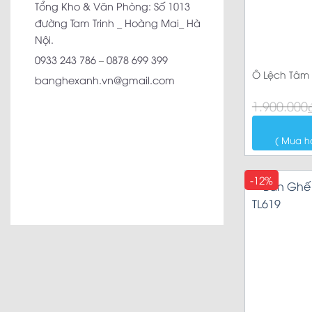
Tổng Kho & Văn Phòng: Số 1013
đường Tam Trinh _ Hoàng Mai_ Hà
Nội.
0933 243 786
–
0878 699 399
Ô Lệch Tâm 
banghexanh.vn@gmail.com
Giá
Giá
1.900.000
gốc
hiện
là:
tại
1.900.000₫.
là:
( Mua h
1.750.000₫.
-12%