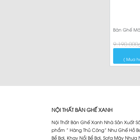
Bàn Ghế Mâ
Giá
Giá
9.190.000
gốc
hiện
là:
tại
9.190.000₫.
là:
( Mua h
8.050.000₫.
NỘI THẤT BÀN GHẾ XANH
Nội Thất Bàn Ghế Xanh Nhà Sản Xuất Số
phẩm ” Hàng Thủ Công” Như Ghế Hồ Bơ
Bể Bơi, Khay Nổi Bể Bơi, Sofa Mây Nhựa 