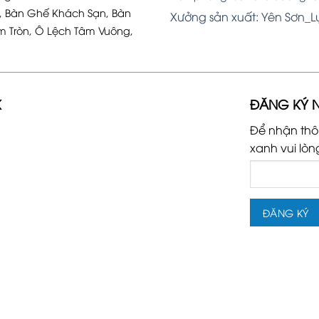
, Bàn Ghế Khách Sạn, Bàn
Xưởng sản xuất: Yên Sơn_
m Tròn, Ô Lệch Tâm Vuông,
K
ĐĂNG KÝ 
Để nhận thô
xanh vui lòn