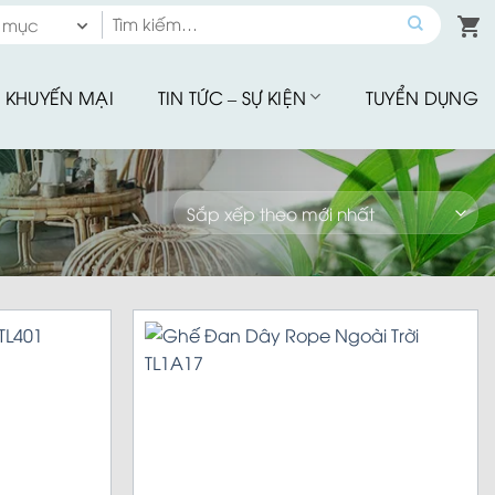
Tìm
 mục
kiếm:
 mục
KHUYẾN MẠI
TIN TỨC – SỰ KIỆN
TUYỂN DỤNG
hế Quầy Bar
hế Sân Vườn
u Tập
hế Ăn Ngoài Trời
Mây Nhựa
hế Ban Công
hế Cafe
Đu Thư Giãn
ể Bơi, Ghế Hồ Bơi
Nhà Bạt
giảm giá