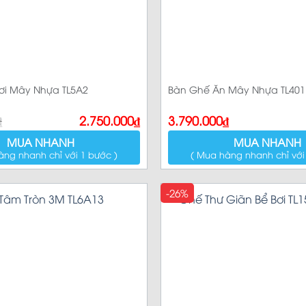
Sản p
ơi Mây Nhựa TL5A2
Bàn Ghế Ăn Mây Nhựa TL401
₫
2.750.000
₫
3.790.000
₫
MUA NHANH
MUA NHANH
àng nhanh chỉ với 1 bước )
( Mua hàng nhanh chỉ với
-26%