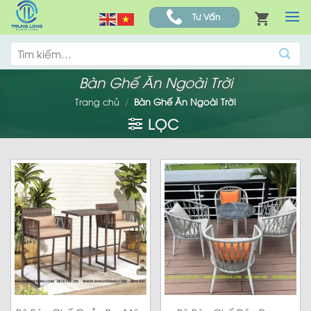
Skip
Tư Vấn
to
content
Tìm
kiếm:
Bàn Ghế Ăn Ngoài Trời
Trang chủ
/
Bàn Ghế Ăn Ngoài Trời
LỌC