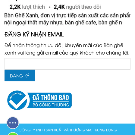
ĐĂNG KÝ NHẬN EMAIL
Để nhận thông tin ưu đãi, khuyến mãi của Bàn ghế
xanh vui lòng gửi email của quý khách cho chúng tôi.
CÔNG TY TNHH SẢN XUẤT VÀ THƯƠNG MẠI TRUNG LONG