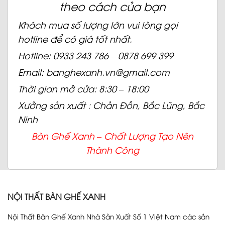
theo cách của bạn
Khách mua số lượng lớn vui lòng gọi
hotline để có giá tốt nhất.
Hotline: 0933 243 786 – 0878 699 399
Email: banghexanh.vn@gmail.com
Thời gian mở cửa: 8:30 – 18:00
Xưởng sản xuất : Chản Đồn, Bắc Lũng, Bắc
Ninh
Bàn Ghế Xanh – Chất
Lượng Tạo Nên
Thành Công
NỘI THẤT BÀN GHẾ XANH
Nội Thất Bàn Ghế Xanh Nhà Sản Xuất Số 1 Việt Nam các sản