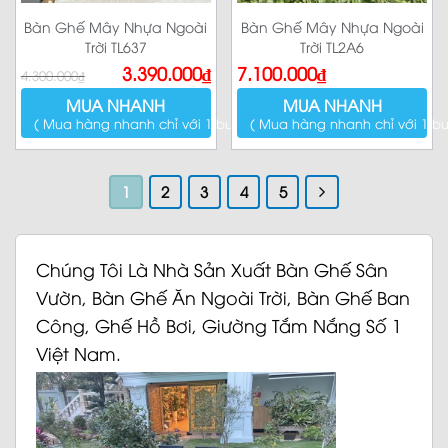
Bàn Ghế Mây Nhựa Ngoài
Bàn Ghế Mây Nhựa Ngoài
Trời TL637
Trời TL2A6
Giá
Giá
3.390.000
₫
7.100.000
₫
4.300.000
₫
gốc
hiện
là:
tại
MUA NHANH
MUA NHANH
4.300.000₫.
là:
3.390.000₫.
( Mua hàng nhanh chỉ với 1 bước )
( Mua hàng nhanh chỉ với 1 bư
1
2
3
4
5
Chúng Tôi Là Nhà Sản Xuất Bàn Ghế Sân
Vườn, Bàn Ghế Ăn Ngoài Trời, Bàn Ghế Ban
Công, Ghế Hồ Bơi, Giường Tắm Nắng Số 1
Việt Nam.