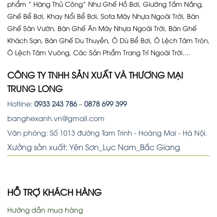
phẩm ” Hàng Thủ Công” Như Ghế Hồ Bơi, Giường Tắm Nắng,
Ghế Bể Bơi, Khay Nổi Bể Bơi, Sofa Mây Nhựa Ngoài Trời, Bàn
Ghế Sân Vườn, Bàn Ghế Ăn Mây Nhựa Ngoài Trời, Bàn Ghế
Khách Sạn, Bàn Ghế Du Thuyền, Ô Dù Bể Bơi, Ô Lệch Tâm Tròn,
Ô Lệch Tâm Vuông, Các Sản Phẩm Trang Trí Ngoài Trời....
CÔNG TY TNHH SẢN XUẤT VÀ THƯƠNG MẠI
TRUNG LONG
Hotline:
0933 243 786
–
0878 699 399
banghexanh.vn@gmail.com
Văn phòng: Số 1013 đường Tam Trinh - Hoàng Mai - Hà Nội.
Xưởng sản xuất: Yên Sơn_Lục Nam_Bắc Giang
HỖ TRỢ KHÁCH HÀNG
Hướng dẫn mua hàng