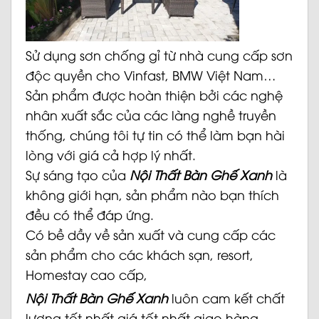
Sử dụng sơn chống gỉ từ nhà cung cấp sơn
độc quyền cho Vinfast, BMW Việt Nam…
Sản phẩm được hoàn thiện bởi các nghệ
nhân xuất sắc của các làng nghề truyền
thống, chúng tôi tự tin có thể làm bạn hài
lòng với giá cả hợp lý nhất.
Sự sáng tạo của
Nội Thất Bàn Ghế Xanh
là
không giới hạn, sản phẩm nào bạn thích
đều có thể đáp ứng.
Có bề dầy về sản xuất và cung cấp các
sản phẩm cho các khách sạn, resort,
Homestay cao cấp,
Nội Thất Bàn Ghế Xanh
luôn cam kết chất
lượng tốt nhất giá tốt nhất giao hàng