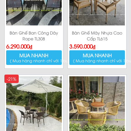
Bàn Ghế Ban Công Dây
Bàn Ghế Mây Nhựa Cao
Rope TL308
Cấp TL615
6.290.000
₫
3.590.000
₫
MUA NHANH
MUA NHANH
( Mua hàng nhanh chỉ với 1 bước )
( Mua hàng nhanh chỉ với 1 bư
-21%