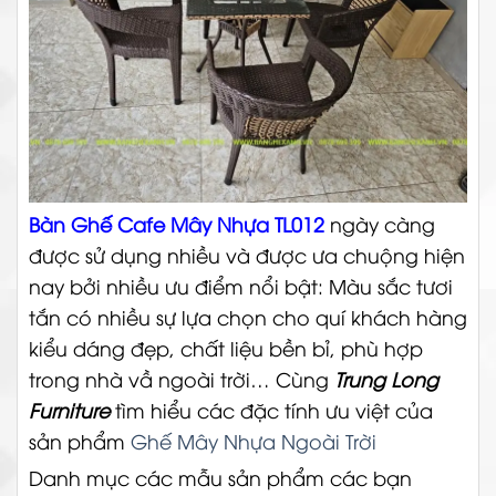
Bàn Ghế Cafe Mây Nhựa TL012
ngày càng
được sử dụng nhiều và được ưa chuộng hiện
nay bởi nhiều ưu điểm nổi bật: Màu sắc tươi
tắn có nhiều sự lựa chọn cho quí khách hàng
kiểu dáng đẹp, chất liệu bền bỉ, phù hợp
trong nhà vầ ngoài trời…
Cùng
Trung Long
Furniture
tìm hiểu các đặc tính ưu việt của
sản phẩm
Ghế Mây Nhựa Ngoài Trời
Danh mục các mẫu sản phẩm các bạn