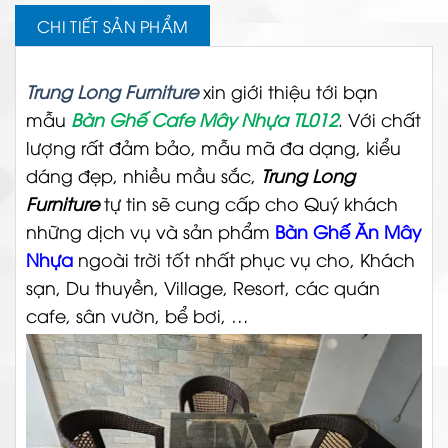
CHI TIẾT SẢN PHẨM
Trung Long Furniture
xin giới thiệu tới bạn
mẫu
Bàn Ghế Cafe Mây Nhựa TL012
. Với chất
lượng rất đảm bảo, mẫu mã đa dạng, kiểu
dáng đẹp, nhiều mầu sắc,
Trung Long
Furniture
tự tin sẽ cung cấp cho Quý khách
những dịch vụ và sản phẩm
Bàn Ghế Ăn Mây
Nhựa
ngoài trời tốt nhất phục vụ cho, Khách
sạn, Du thuyền, Village, Resort, các quán
cafe, sân vườn, bể bơi, …