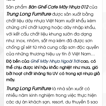
Sản phẩm
Bàn Ghế Cafe Mây Nhựa 012
của
Trung Long Furniture
được sản xuất bằng
chất liệu dây nhựa Việt Nam xuất khẩu kèm
chứng chỉ chất lượng hoặc dây nhập khẩu,
với kết cấu chất liệu khung sườn đa dạng
như: inox, nhôm, sắt mạ kẽm đã được sơn
chống gỉ sét từ nhà cung cấp sơn độc quyền
của những thương hiệu uy tín ở Việt Nam…
Độ bền của
Ghế Mây Nhựa Ngoài Trời
cao, có
thể chịu được khí hậu khắc nghiệt như mưa, gió
bởi hoạt chất kháng tia UV có trong sợi nhựa giả
mây.
Trung Long Furniture
là nhà sản xuất có
nhiều năm kinh nghiệm trong việc thực hiện
các dự án khách sạn, resort, du thuyền 5 sao