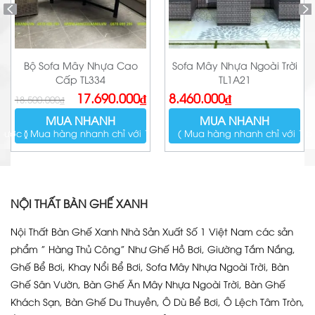
Bộ Sofa Mây Nhựa Cao
Sofa Mây Nhựa Ngoài Trời
Cấp TL334
TL1A21
Giá
Giá
17.690.000
₫
8.460.000
₫
18.500.000
₫
gốc
hiện
là:
tại
MUA NHANH
MUA NHANH
18.500.000₫.
là:
17.690.000₫.
bước )
( Mua hàng nhanh chỉ với 1 bước )
( Mua hàng nhanh chỉ với 1 b
NỘI THẤT BÀN GHẾ XANH
Nội Thất Bàn Ghế Xanh Nhà Sản Xuất Số 1 Việt Nam các sản
phẩm ” Hàng Thủ Công” Như Ghế Hồ Bơi, Giường Tắm Nắng,
Ghế Bể Bơi, Khay Nổi Bể Bơi, Sofa Mây Nhựa Ngoài Trời, Bàn
Ghế Sân Vườn, Bàn Ghế Ăn Mây Nhựa Ngoài Trời, Bàn Ghế
Khách Sạn, Bàn Ghế Du Thuyền, Ô Dù Bể Bơi, Ô Lệch Tâm Tròn,