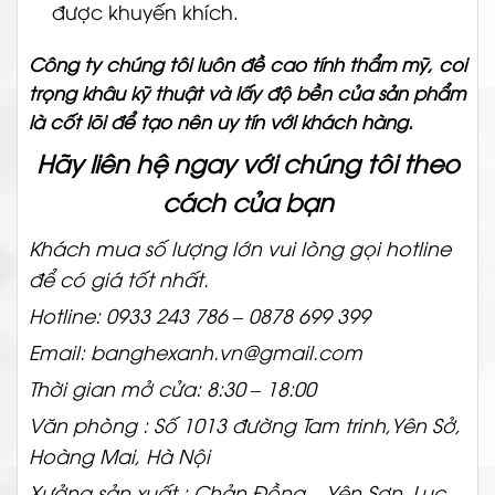
được khuyến khích.
Công ty chúng tôi luôn đề cao tính thẩm mỹ, coi
trọng khâu kỹ thuật và lấy độ bền của sản phẩm
là cốt lõi để tạo nên uy tín với khách hàng.
Hãy liên hệ ngay với chúng tôi theo
cách của bạn
Khách mua số lượng lớn vui lòng gọi hotline
để có giá tốt nhất.
Hotline: 0933 243 786 – 0878 699 399
Email: banghexanh.vn@gmail.com
Thời gian mở cửa: 8:30 – 18:00
Văn phòng : Số 1013 đường Tam trinh,Yên Sở,
Hoàng Mai, Hà Nội
Xưởng sản xuất : Chản Đồng _ Yên Sơn_Lục