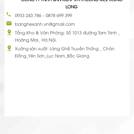
LONG
0933 243 786
–
0878 699 399
banghexanh.vn@gmail.com
Tổng Kho & Văn Phòng: Số 1013 đường Tam Trinh _
Hoàng Mai_ Hà Nội.
Xưởng sản xuất: Làng Ghề Truyền Thống _ Chản
Đồng_Yên Sơn_Lục Nam_Bắc Giang