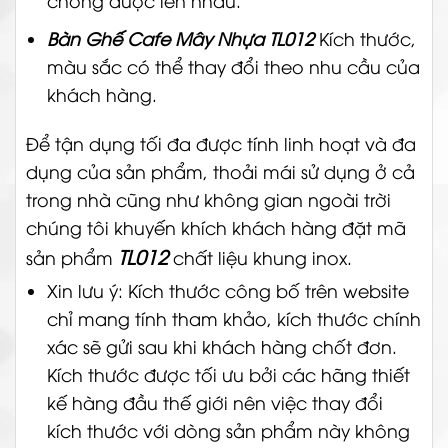
chồng được lên nhau.
Bàn Ghế Cafe Mây Nhựa TL012
Kích thước,
màu sắc có thể thay đổi theo nhu cầu của
khách hàng.
Để tận dụng tối đa được tính linh hoạt và đa
dụng của sản phẩm, thoải mái sử dụng ở cả
trong nhà cũng như không gian ngoài trời
chúng tôi khuyến khích khách hàng đặt mã
TL012
sản phẩm
chất liệu khung inox.
Xin lưu ý: Kích thước công bố trên website
chỉ mang tính tham khảo, kích thước chính
xác sẽ gửi sau khi khách hàng chốt đơn.
Kích thước được tối ưu bởi các hãng thiết
kế hàng đầu thế giới nên việc thay đổi
kích thước với dòng sản phẩm này không