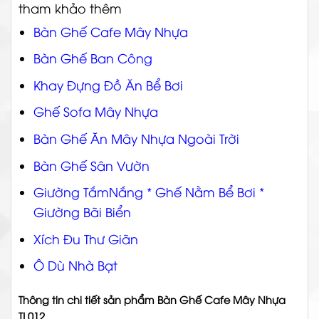
tham khảo thêm
Bàn Ghế Cafe Mây Nhựa
Bàn Ghế Ban Công
Khay Đựng Đồ Ăn Bể Bơi
Ghế Sofa Mây Nhựa
Bàn Ghế Ăn Mây Nhựa Ngoài Trời
Bàn Ghế Sân Vườn
Giường TắmNắng * Ghế Nằm Bể Bơi *
Giường Bãi Biển
Xích Đu Thư Giãn
Ô Dù Nhà Bạt
Thông tin chi tiết sản phẩm Bàn Ghế Cafe Mây Nhựa
TL012