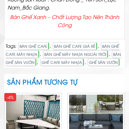
Nam_Bắc Giang.
Bàn Ghế Xanh – Chất
Lượng Tạo Nên Thành
Công
Tags:
,
,
BÀN GHẾ CAFE
BÀN GHẾ CAFE GIÁ RẺ
BÀN GHẾ
,
,
CAFE MÂY NHỰA
BÀN GHẾ MÂY NHỰA NGOÀI TRỜI
BÀN
,
,
GHẾ SÂN VƯỜN
GHẾ CAFE MÂY NHỰA
GHẾ SÂN VƯỜN
SẢN PHẨM TƯƠNG TỰ
-4%