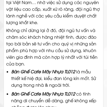
tại Việt Nam… nhờ việc sử dụng các nguyên
vật liệu cao cấp, xuất xứ rõ ràng, đội ngũ thợ
lành nghề với các yêu cầu kiểm duyệt chất
lượng khắt khe.
Không chỉ dừng lại ở đó, đội ngũ tư vấn và
chăm sóc khách hàng nhiệt tình, được đào
tạo bài bản sẽ tư vấn cho quý vị những sản
phẩm phù hợp với nhu cầu sử dụng, khuôn
viên gia đình mà còn hợp lý nhất với túi tiền
của bạn.
Bàn Ghế Cafe Mây Nhựa TL012
là mẫu
thiết kế hiệ đại, kiểu đan lóng kín mốt.
Sử
dụng trong nhà & ngoài trời.
Bàn Ghế Cafe Mây Nhựa TL012
có tính
năng di chuyển dễ dàng, ghế không xếp