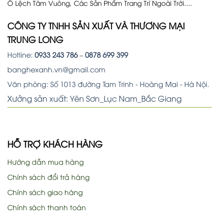
Ô Lệch Tâm Vuông, Các Sản Phẩm Trang Trí Ngoài Trời....
CÔNG TY TNHH SẢN XUẤT VÀ THƯƠNG MẠI
TRUNG LONG
Hotline:
0933 243 786
–
0878 699 399
banghexanh.vn@gmail.com
Văn phòng: Số 1013 đường Tam Trinh - Hoàng Mai - Hà Nội.
Xưởng sản xuất: Yên Sơn_Lục Nam_Bắc Giang
HỖ TRỢ KHÁCH HÀNG
Hướng dẫn mua hàng
Chính sách đổi trả hàng
Chính sách giao hàng
Chính sách thanh toán