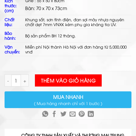
Ghế : 55 x 50 x 80cm
Kích
thước:
Bàn: 70 x 70 x 73cm
(cm)
Chất
Khung sắt, sơn tĩnh điện, đan
sợi mây nhựa
nguyên
liệu:
chất dẹt 7mm VNXK kèm phụ gia kháng tia UV.
Bảo
Bộ sản phẩm BH 12 tháng.
hành:
Vận
Miễn phí Nội thành Hà Nội với đơn hàng từ 5,000,000
chuyển:
vnđ
Bàn Ghế Cafe Mây Nhựa TL012 số lượng
THÊM VÀO GIỎ HÀNG
MUA NHANH
( Mua hàng nhanh chỉ với 1 bước )
CÔNG TY TNHH SẢN XUẤT VÀ THƯƠNG MẠI TRUNG