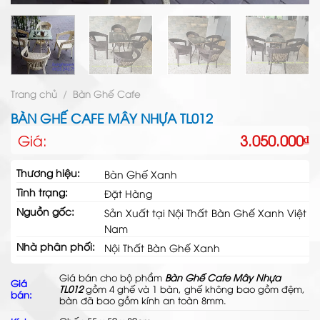
Trang chủ
/
Bàn Ghế Cafe
BÀN GHẾ CAFE MÂY NHỰA TL012
Giá:
3.050.000
₫
Thương hiệu:
Bàn Ghế Xanh
Tình trạng:
Đặt Hàng
Nguồn gốc:
Sản Xuất tại Nội Thất Bàn Ghế Xanh Việt
Nam
Nhà phân phối:
Nội Thất Bàn Ghế Xanh
Giá bán cho bộ phẩm
Bàn Ghế Cafe Mây Nhựa
Giá
TL012
gồm 4 ghế và 1 bàn, ghế không bao gồm đệm,
bán:
bàn đã bao gồm kính an toàn 8mm.