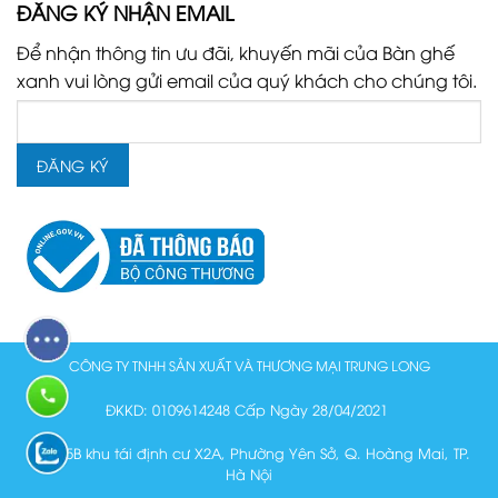
ĐĂNG KÝ NHẬN EMAIL
Để nhận thông tin ưu đãi, khuyến mãi của Bàn ghế
xanh vui lòng gửi email của quý khách cho chúng tôi.
CÔNG TY TNHH SẢN XUẤT VÀ THƯƠNG MẠI TRUNG LONG
ĐKKD: 0109614248 Cấp Ngày 28/04/2021
Lô N15B khu tái định cư X2A, Phường Yên Sở, Q. Hoàng Mai, TP.
Hà Nội