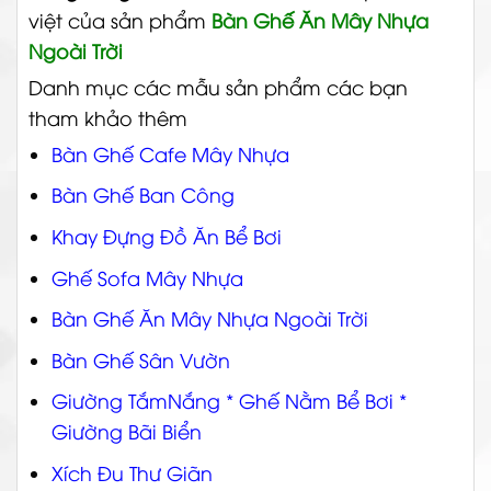
việt của sản phẩm
Bàn Ghế Ăn Mây Nhựa
Ngoài Trời
Danh mục các mẫu sản phẩm các bạn
tham khảo thêm
Bàn Ghế Cafe Mây Nhựa
Bàn Ghế Ban Công
Khay Đựng Đồ Ăn Bể Bơi
Ghế Sofa Mây Nhựa
Bàn Ghế Ăn Mây Nhựa Ngoài Trời
Bàn Ghế Sân Vườn
Giường TắmNắng * Ghế Nằm Bể Bơi *
Giường Bãi Biển
Xích Đu Thư Giãn