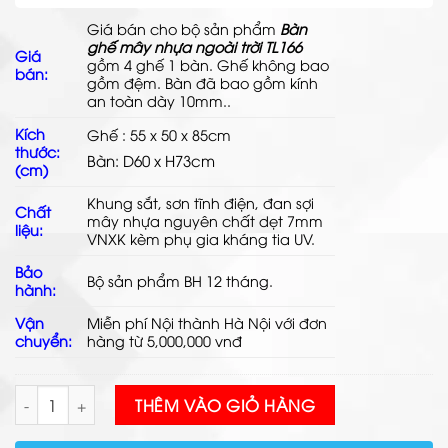
Giá bán cho bộ sản phẩm
Bàn
ghế mây nhựa ngoài trời TL166
Giá
gồm 4 ghế 1 bàn. Ghế không bao
bán:
gồm đệm. Bàn đã bao gồm kính
an toàn dày 10mm.
.
Kích
Ghế : 55 x 50 x 85cm
thước:
Bàn: D60 x H73cm
(cm)
Khung sắt, sơn tĩnh điện, đan
sợi
Chất
mây nhựa
nguyên chất dẹt 7mm
liệu:
VNXK kèm phụ gia kháng tia UV.
Bảo
Bộ sản phẩm BH 12 tháng.
hành:
Vận
Miễn phí Nội thành Hà Nội với đơn
chuyển:
hàng từ 5,000,000 vnđ
Bàn Ghế Mây Nhựa Ngoài Trời TL166 số lượng
THÊM VÀO GIỎ HÀNG