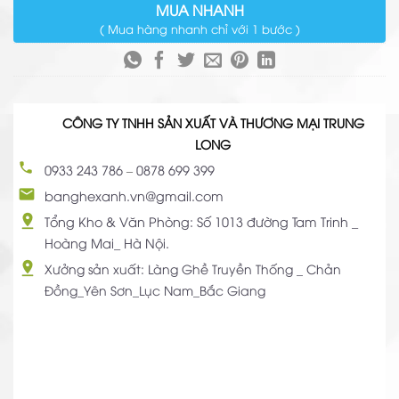
MUA NHANH
( Mua hàng nhanh chỉ với 1 bước )
CÔNG TY TNHH SẢN XUẤT VÀ THƯƠNG MẠI TRUNG
LONG
0933 243 786
–
0878 699 399
banghexanh.vn@gmail.com
Tổng Kho & Văn Phòng: Số 1013 đường Tam Trinh _
Hoàng Mai_ Hà Nội.
Xưởng sản xuất: Làng Ghề Truyền Thống _ Chản
Đồng_Yên Sơn_Lục Nam_Bắc Giang