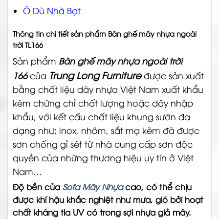
Ô Dù Nhà Bạt
Thông tin chi tiết sản phẩm Bàn ghế mây nhựa ngoài
trời TL166
Sản phẩm
Bàn ghế mây nhựa ngoài trời
Trung Long Furniture
166
của
được sản xuất
bằng chất liệu dây nhựa Việt Nam xuất khẩu
kèm chứng chỉ chất lượng hoặc dây nhập
khẩu, với kết cấu chất liệu khung sườn đa
dạng như: inox, nhôm, sắt mạ kẽm đã được
sơn chống gỉ sét từ nhà cung cấp sơn độc
quyền của những thương hiệu uy tín ở Việt
Nam…
Độ bền của
Sofa Mây Nhựa
cao, có thể chịu
được khí hậu khắc nghiệt như mưa, gió bởi hoạt
chất kháng tia UV có trong sợi nhựa giả mây.