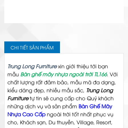
CHI TIẾT SẢN PHẨM
Trung Long Furniture
xin giới thiệu tới bạn
mẫu
Bàn ghế mây nhựa ngoài trời TL166
. Với
chất lượng rất đảm bảo, mẫu mã đa dạng,
kiểu dáng đẹp, nhiều mầu sắc,
Trung Long
Furniture
tự tin sẽ cung cấp cho Quý khách
những dịch vụ và sản phẩm
Bàn Ghế Mây
Nhựa Cao Cấp
ngoài trời tốt nhất phục vụ
cho, Khách sạn, Du thuyền, Village, Resort,