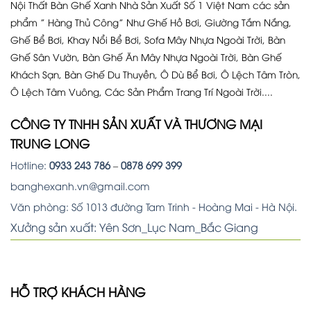
Nội Thất Bàn Ghế Xanh Nhà Sản Xuất Số 1 Việt Nam các sản
phẩm ” Hàng Thủ Công” Như Ghế Hồ Bơi, Giường Tắm Nắng,
Ghế Bể Bơi, Khay Nổi Bể Bơi, Sofa Mây Nhựa Ngoài Trời, Bàn
Ghế Sân Vườn, Bàn Ghế Ăn Mây Nhựa Ngoài Trời, Bàn Ghế
Khách Sạn, Bàn Ghế Du Thuyền, Ô Dù Bể Bơi, Ô Lệch Tâm Tròn,
Ô Lệch Tâm Vuông, Các Sản Phẩm Trang Trí Ngoài Trời....
CÔNG TY TNHH SẢN XUẤT VÀ THƯƠNG MẠI
TRUNG LONG
Hotline:
0933 243 786
–
0878 699 399
banghexanh.vn@gmail.com
Văn phòng: Số 1013 đường Tam Trinh - Hoàng Mai - Hà Nội.
Xưởng sản xuất: Yên Sơn_Lục Nam_Bắc Giang
HỖ TRỢ KHÁCH HÀNG