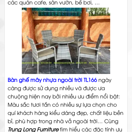
các quán cafe, sân vườn, bể bơi, …
Bàn ghế mây nhựa ngoài trời TL166
ngày
càng được sử dụng nhiều và được ưa
chuộng hiện nay bởi nhiều ưu điểm nổi bật:
Màu sắc tươi tắn có nhiều sự lựa chọn cho
quí khách hàng kiểu dáng đẹp, chất liệu bền
bỉ, phù hợp trong nhà vầ ngoài trời…
Cùng
Trung Long Furniture
tìm hiểu các đặc tính ưu