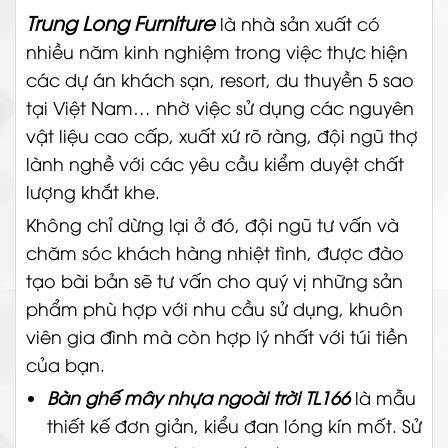
Trung Long Furniture
là nhà sản xuất có
nhiều năm kinh nghiệm trong việc thực hiện
các dự án khách sạn, resort, du thuyền 5 sao
tại Việt Nam… nhờ việc sử dụng các nguyên
vật liệu cao cấp, xuất xứ rõ ràng, đội ngũ thợ
lành nghề với các yêu cầu kiểm duyệt chất
lượng khắt khe.
Không chỉ dừng lại ở đó, đội ngũ tư vấn và
chăm sóc khách hàng nhiệt tình, được đào
tạo bài bản sẽ tư vấn cho quý vị những sản
phẩm phù hợp với nhu cầu sử dụng, khuôn
viên gia đình mà còn hợp lý nhất với túi tiền
của bạn.
Bàn ghế mây nhựa ngoài trời TL166
là mẫu
thiết kế đơn giản, kiểu đan lóng kín mốt.
Sử