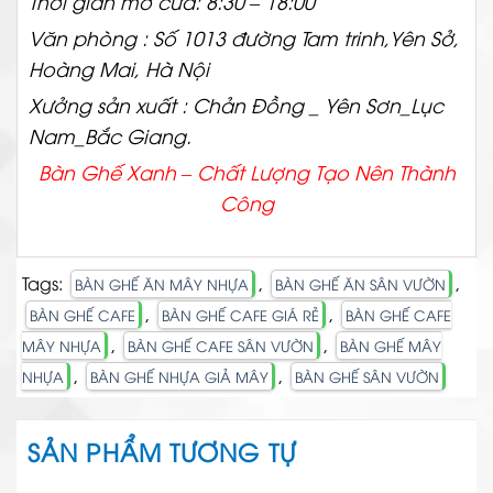
Thời gian mở cửa: 8:30 – 18:00
Văn phòng : Số 1013 đường Tam trinh,Yên Sở,
Hoàng Mai, Hà Nội
Xưởng sản xuất : Chản Đồng _ Yên Sơn_Lục
Nam_Bắc Giang.
Bàn Ghế Xanh – Chất
Lượng Tạo Nên Thành
Công
Tags:
,
,
BÀN GHẾ ĂN MÂY NHỰA
BÀN GHẾ ĂN SÂN VƯỜN
,
,
BÀN GHẾ CAFE
BÀN GHẾ CAFE GIÁ RẺ
BÀN GHẾ CAFE
,
,
MÂY NHỰA
BÀN GHẾ CAFE SÂN VƯỜN
BÀN GHẾ MÂY
,
,
NHỰA
BÀN GHẾ NHỰA GIẢ MÂY
BÀN GHẾ SÂN VƯỜN
SẢN PHẨM TƯƠNG TỰ