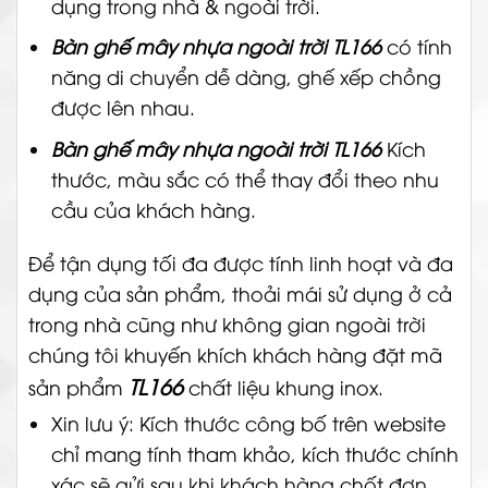
dụng trong nhà & ngoài trời.
Bàn ghế mây nhựa ngoài trời TL166
có tính
năng di chuyển dễ dàng, ghế xếp chồng
được lên nhau.
Bàn ghế mây nhựa ngoài trời TL166
Kích
thước, màu sắc có thể thay đổi theo nhu
cầu của khách hàng.
Để tận dụng tối đa được tính linh hoạt và đa
dụng của sản phẩm, thoải mái sử dụng ở cả
trong nhà cũng như không gian ngoài trời
chúng tôi khuyến khích khách hàng đặt mã
TL166
sản phẩm
chất liệu khung inox.
Xin lưu ý: Kích thước công bố trên website
chỉ mang tính tham khảo, kích thước chính
xác sẽ gửi sau khi khách hàng chốt đơn.