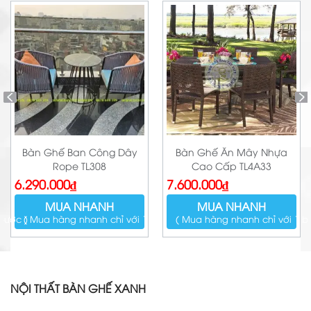
Bàn Ghế Ban Công Dây
Bàn Ghế Ăn Mây Nhựa
Rope TL308
Cao Cấp TL4A33
6.290.000
₫
7.600.000
₫
MUA NHANH
MUA NHANH
bước )
( Mua hàng nhanh chỉ với 1 bước )
( Mua hàng nhanh chỉ với 1 b
NỘI THẤT BÀN GHẾ XANH