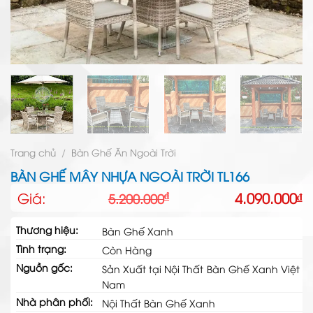
Trang chủ
/
Bàn Ghế Ăn Ngoài Trời
BÀN GHẾ MÂY NHỰA NGOÀI TRỜI TL166
Giá
Giá
Giá:
4.090.000
₫
₫
5.200.000
gốc
hiện
là:
tại
Thương hiệu:
Bàn Ghế Xanh
5.200.000₫.
là:
Tình trạng:
4.090.000₫.
Còn Hàng
Nguồn gốc:
Sản Xuất tại Nội Thất Bàn Ghế Xanh Việt
Nam
Nhà phân phối:
Nội Thất Bàn Ghế Xanh