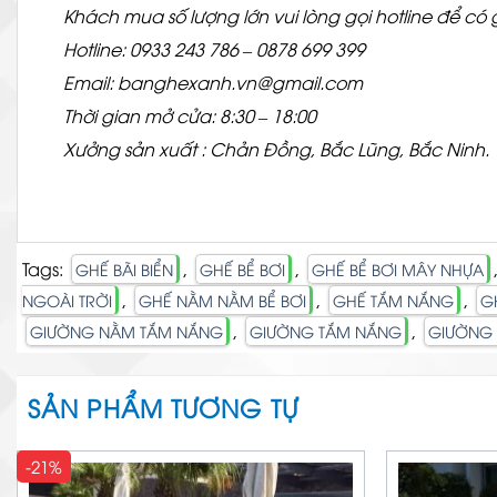
Khách mua số lượng lớn vui lòng gọi hotline để có g
Hotline: 0933 243 786 – 0878 699 399
Email: banghexanh.vn@gmail.com
Thời gian mở cửa: 8:30 – 18:00
Xưởng sản xuất : Chản Đồng, Bắc Lũng, Bắc Ninh.
Tags:
,
,
GHẾ BÃI BIỂN
GHẾ BỂ BƠI
GHẾ BỂ BƠI MÂY NHỰA
,
,
,
NGOÀI TRỜI
GHẾ NẰM NẰM BỂ BƠI
GHẾ TẮM NẮNG
G
,
,
GIƯỜNG NẰM TẮM NẮNG
GIƯỜNG TẮM NẮNG
GIƯỜNG 
SẢN PHẨM TƯƠNG TỰ
-21%