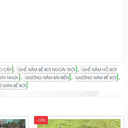
,
,
O CẤP
GHẾ NẰM BỂ BƠI NGOÀI TRỜI
GHẾ NẰM HỒ BƠI
,
,
,
MÂY NHỰA
GIƯỜNG NẰM BÃI BIỂN
GIƯỜNG NÀM BỂ BƠI
 GIÃN BỂ BƠI
-19%