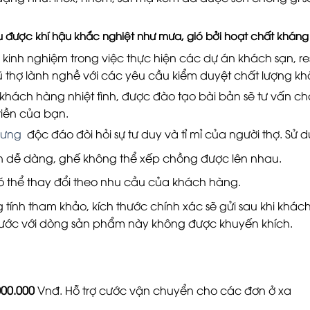
 được khí hậu khắc nghiệt như mưa, gió bởi hoạt chất kháng 
kinh nghiệm trong việc thực hiện các dự án khách sạn, re
gũ thợ lành nghề với các yêu cầu kiểm duyệt chất lượng k
 khách hàng nhiệt tình, được đào tạo bài bản sẽ tư vấn 
i tiền của bạn.
 lưng
độc đáo đòi hỏi sự tư duy và tỉ mỉ của người thợ.
Sử d
n dễ dàng, ghế không thể xếp chồng được lên nhau.
ó thể thay đổi theo nhu cầu của khách hàng.
g tính tham khảo, kích thước chính xác sẽ gửi sau khi khá
 thước với dòng sản phẩm này không được khuyến khích.
000.000
Vnđ. Hỗ trợ cước vận chuyển cho các đơn ở xa