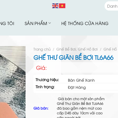
Danh
Danh
NG TÔI
SẢN PHẨM
HỆ THỐNG CỬA HÀNG
Bàn G
Bàn G
Bộ Sư
Trang chủ
/
Ghế Bể Bơi, Ghế Hồ Bơi
/
Ghế Hồ 
Bàn G
GHẾ THƯ GIÃN BỂ BƠI TL6A66
Sofa 
Giá:
Bàn G
Thương hiệu:
Bàn Ghế Xanh
Bàn G
Tình trạng:
Đặt Hàng
Xích 
Giá bán cho một sản phẩm
Ghế B
Ghế Thư Giãn Bể Bơi TL6A66
Giá bán:
đã bao gồm nệm mút cao
Ô Dù 
cấp D45 dày 10cm vải cao
Hàng 
cấp ngoài trời.