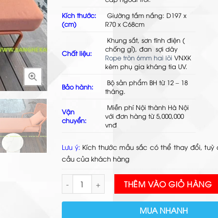
Kích thước:
Giường tắm nắng: D197 x
Sản p
(cm)
R70 x C68cm
Khung sắt, sơn tĩnh điện (
chống gỉ), đan sợi dây
Chất liệu:
Rope tròn 6mm hai lõi
VNXK
kèm phụ gia kháng tia UV.
Bộ sản phẩm BH từ 12 – 18
Bảo hành:
tháng.
Miễn phí Nội thành Hà Nội
Vận
với đơn hàng từ 5,000,000
chuyển:
vnđ
Lưu ý:
Kích thước mầu sắc có thể thay đổi, tuỳ 
cầu của khách hàng
Ghế Thư Giãn Bể Bơi TL6A66 số lượng
THÊM VÀO GIỎ HÀNG
MUA NHANH