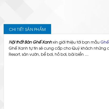
CHI TIẾT SẢN PHẨM
Nội thất Bàn Ghế Xanh
xin giới thiệu tới bạn mẫu
Ghế 
Ghế Xanh
tự tin sẽ cung cấp cho Quý khách những 
Resort, sân vườn, bể bơi, hồ bơi, bãi biển …