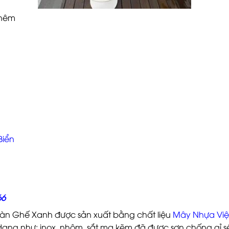
thêm
Biển
66
Bàn Ghế Xanh được sản xuất bằng chất liệu
Mây Nhựa Việ
 dạng như: inox, nhôm, sắt mạ kẽm đã được sơn chống gỉ