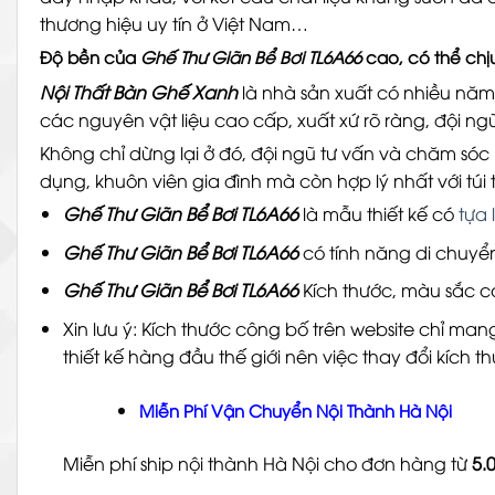
thương hiệu uy tín ở Việt Nam…
Độ bền của
Ghế Thư Giãn Bể Bơi TL6A66
cao, có thể chịu
Nội Thất Bàn Ghế Xanh
là nhà sản xuất có nhiều năm 
các nguyên vật liệu cao cấp, xuất xứ rõ ràng, đội n
Không chỉ dừng lại ở đó, đội ngũ tư vấn và chăm sóc
dụng, khuôn viên gia đình mà còn hợp lý nhất với tú
Ghế Thư Giãn Bể Bơi TL6A66
là mẫu thiết kế có
tựa
Ghế Thư Giãn Bể Bơi TL6A66
có tính năng di chuyể
Ghế Thư Giãn Bể Bơi TL6A66
Kích thước, màu sắc c
Xin lưu ý: Kích thước công bố trên website chỉ man
thiết kế hàng đầu thế giới nên việc thay đổi kích
Miễn Phí Vận Chuyển Nội Thành Hà Nội
Miễn phí ship nội thành Hà Nội cho đơn hàng từ
5.