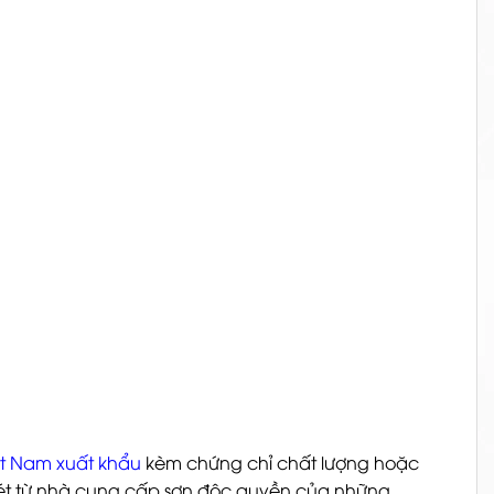
t Nam xuất khẩu
kèm chứng chỉ chất lượng hoặc
 sét từ nhà cung cấp sơn độc quyền của những