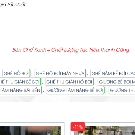
iá tốt nhất.
Bàn Ghế Xanh – Chất
Lượng Tạo Nên Thành Công
,
,
,
GHÉ HỒ BƠI
GHẾ HỒ BƠI MÂY NHỰA
GHẾ NẰM BỂ BƠI CA
,
,
HẾ THƯ GIÃN BỂ BƠI
GHẾ THƯ GIÃN HỒ BƠI
GIƯỜNG BỂ BƠI 
,
,
TẮM NẮNG BÃI BIỂN
GIƯỜNG TẮM NẮNG BỂ BƠI
GIƯỜNG THƯ
-11%