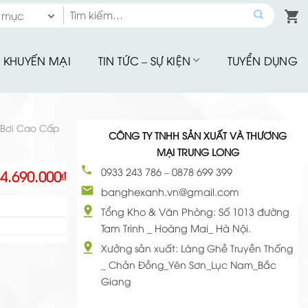
Tìm
 mục
kiếm:
 mục
KHUYẾN MẠI
TIN TỨC – SỰ KIỆN
TUYỂN DỤNG
hế Quầy Bar
hế Sân Vườn
u Tập
Bơi Cao Cấp
CÔNG TY TNHH SẢN XUẤT VÀ THƯƠNG
hế Ăn Ngoài Trời
MẠI TRUNG LONG
Mây Nhựa
0933 243 786
–
0878 699 399
4.690.000
₫
hế Ban Công
banghexanh.vn@gmail.com
hế Cafe
Tổng Kho & Văn Phòng: Số 1013 đường
Tam Trinh _ Hoàng Mai_ Hà Nội.
Đu Thư Giãn
Xưởng sản xuất: Làng Ghề Truyền Thống
ể Bơi, Ghế Hồ Bơi
_ Chản Đồng_Yên Sơn_Lục Nam_Bắc
Giang
Nhà Bạt
giảm giá