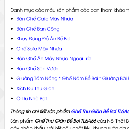
Danh mục các mẫu sản phẩm các bạn tham khảo 
Bàn Ghế Cafe Mây Nhựa
Bàn Ghế Ban Công
Khay Đựng Đồ Ăn Bể Bơi
Ghế Sofa Mây Nhựa
Bàn Ghế Ăn Mây Nhựa Ngoài Trời
Bàn Ghế Sân Vườn
Giường Tắm Nắng
*
Ghế Nằm Bể Bơi
*
Giường Bãi 
Xích Đu Thư Giãn
Ô Dù Nhà Bạt
Thông tin chi tiết sản phẩm
Ghế Thư Giãn Bể Bơi TL6A
Sản phẩm
Ghế Thư Giãn Bể Bơi TL6A66
của Nội Thất 
dây nhập khẩu, với kết cấu chất liệu khung sườn đa