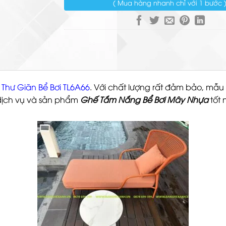
( Mua hàng nhanh chỉ với 1 bước 
Thư Giãn Bể Bơi TL6A66
. Với chất lượng rất đảm bảo, mẫ
dịch vụ và sản phẩm
Ghế Tắm Nắng Bể Bơi Mây Nhựa
tốt 