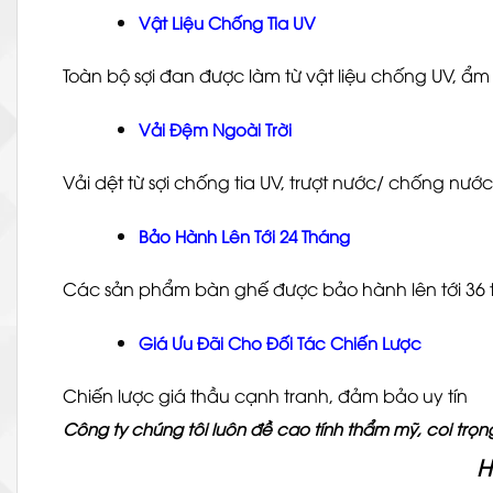
Vật Liệu Chống Tia UV
Toàn bộ sợi đan được làm từ vật liệu chống UV, ẩ
Vải Đệm Ngoài Trời
Vải dệt từ sợi chống tia UV, trượt nước/ chống 
Bảo Hành Lên Tới 24 Tháng
Các sản phẩm bàn ghế được bảo hành lên tới 36 th
Giá Ưu Đãi Cho Đối Tác Chiến Lược
Chiến lược giá thầu cạnh tranh, đảm bảo uy tín
Công ty chúng tôi luôn đề cao tính thẩm mỹ, coi trọng
H