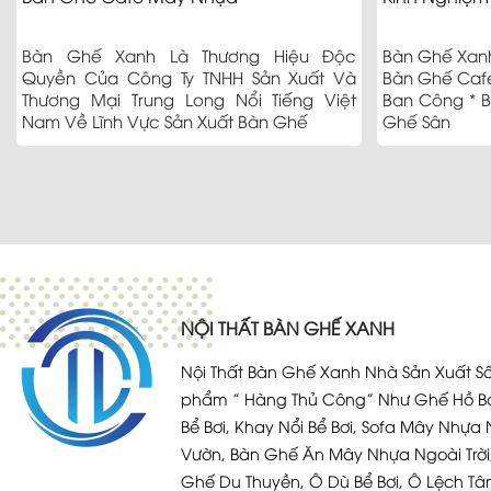
Bàn Ghế Xanh Là Thương Hiệu Độc
Bàn Ghế Xanh
Quyền Của Công Ty TNHH Sản Xuất Và
Bàn Ghế Cafe
Thương Mại Trung Long Nổi Tiếng Việt
Ban Công * 
Nam Về Lĩnh Vực Sản Xuất Bàn Ghế
Ghế Sân
NỘI THẤT BÀN GHẾ XANH
Nội Thất Bàn Ghế Xanh Nhà Sản Xuất Số
phẩm ” Hàng Thủ Công” Như Ghế Hồ Bơ
Bể Bơi, Khay Nổi Bể Bơi, Sofa Mây Nhựa 
Vườn, Bàn Ghế Ăn Mây Nhựa Ngoài Trời
Ghế Du Thuyền, Ô Dù Bể Bơi, Ô Lệch Tâ