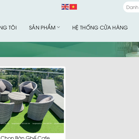
Danh
Danh
NG TÔI
SẢN PHẨM
HỆ THỐNG CỬA HÀNG
Bàn G
Bàn G
Bộ Sư
Bàn G
Sofa 
Bàn G
Bàn G
Xích 
Ghế B
Ô Dù 
 Chọn Bàn Ghế Cafe
Hàng 