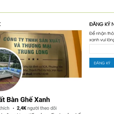
K
ĐĂNG KÝ 
Để nhận thô
xanh vui lòn