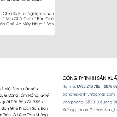
Sản p
 Chia Sẻ Kinh Nghiệm Chọn
 * Bàn Ghế Cafe * Bàn Ghế
Bàn Ghế Ăn Mây Nhựa * Bàn
CÔNG TY TNHH SẢN XU
Hotline:
0933 243 786
–
0878 6
 1 Việt Nam các sản
banghexanh.vn@gmail.com
i, Giường Tắm Nắng, Ghế
Ngoài Trời, Bàn Ghế Sân
Văn phòng: Số 1013 đường Tam
, Bàn Ghế Khách Sạn, Bàn
Xưởng sản xuất: Yên Sơn_
m Tròn, Ô Lệch Tâm Vuông,