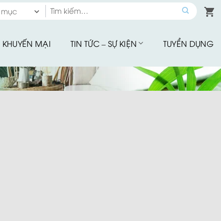
Tìm
 mục
kiếm:
 mục
KHUYẾN MẠI
TIN TỨC – SỰ KIỆN
TUYỂN DỤNG
hế Quầy Bar
hế Sân Vườn
u Tập
hế Ăn Ngoài Trời
Mây Nhựa
hế Ban Công
hế Cafe
Đu Thư Giãn
ể Bơi, Ghế Hồ Bơi
Nhà Bạt
giảm giá