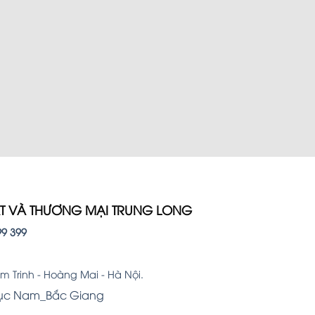
hẩm bán chạy
ẤT VÀ THƯƠNG MẠI TRUNG LONG
99 399
 Trinh - Hoàng Mai - Hà Nội.
Lục Nam_Bắc Giang