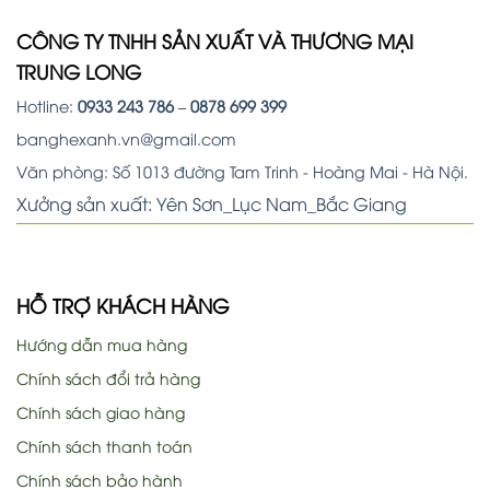
CÔNG TY TNHH SẢN XUẤT VÀ THƯƠNG MẠI
TRUNG LONG
Hotline:
0933 243 786
–
0878 699 399
banghexanh.vn@gmail.com
Văn phòng: Số 1013 đường Tam Trinh - Hoàng Mai - Hà Nội.
Xưởng sản xuất: Yên Sơn_Lục Nam_Bắc Giang
HỖ TRỢ KHÁCH HÀNG
Hướng dẫn mua hàng
Chính sách đổi trả hàng
Chính sách giao hàng
Chính sách thanh toán
Chính sách bảo hành