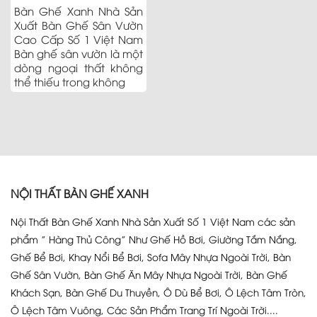
Bàn Ghế Xanh Nhà Sản
Xuất Bàn Ghế Sân Vườn
Cao Cấp Số 1 Việt Nam
Bàn ghế sân vườn là một
dòng ngoại thất không
thể thiếu trong không
NỘI THẤT BÀN GHẾ XANH
Nội Thất Bàn Ghế Xanh Nhà Sản Xuất Số 1 Việt Nam các sản
phẩm ” Hàng Thủ Công” Như Ghế Hồ Bơi, Giường Tắm Nắng,
Ghế Bể Bơi, Khay Nổi Bể Bơi, Sofa Mây Nhựa Ngoài Trời, Bàn
Ghế Sân Vườn, Bàn Ghế Ăn Mây Nhựa Ngoài Trời, Bàn Ghế
Khách Sạn, Bàn Ghế Du Thuyền, Ô Dù Bể Bơi, Ô Lệch Tâm Tròn,
Ô Lệch Tâm Vuông, Các Sản Phẩm Trang Trí Ngoài Trời....