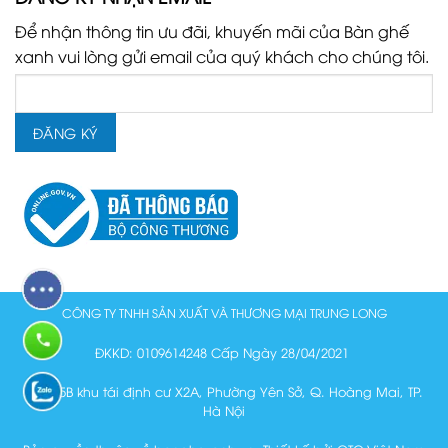
Để nhận thông tin ưu đãi, khuyến mãi của Bàn ghế
xanh vui lòng gửi email của quý khách cho chúng tôi.
CÔNG TY TNHH SẢN XUẤT VÀ THƯƠNG MẠI TRUNG LONG
ĐKKD: 0109614248 Cấp Ngày 28/04/2021
Lô N15B khu tái định cư X2A, Phường Yên Sở, Q. Hoàng Mai, TP.
Hà Nội