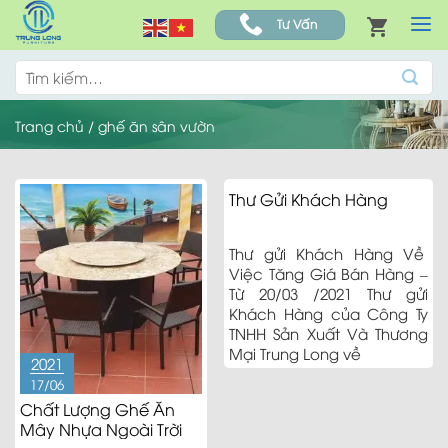
Skip
Tư Vấn
to
content
Tìm
kiếm:
Trang chủ
/
ghế ăn sân vườn
Thư Gửi Khách Hàng
Thư gửi Khách Hàng Về
Việc Tăng Giá Bán Hàng –
Từ 20/03 /2021 Thư gửi
Khách Hàng của Công Ty
TNHH Sản Xuất Và Thương
Mại Trung Long về
2021
17/06
Chất Lượng Ghế Ăn
Mây Nhựa Ngoài Trời