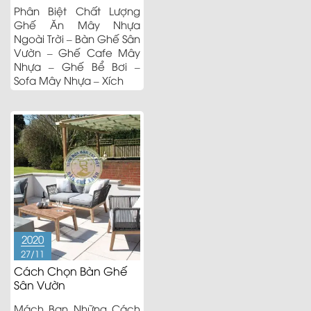
Phân Biệt Chất Lượng
Ghế Ăn Mây Nhựa
Ngoài Trời – Bàn Ghế Sân
Vườn – Ghế Cafe Mây
Nhựa – Ghế Bể Bơi –
Sofa Mây Nhựa – Xích
2020
27/11
Cách Chọn Bàn Ghế
Sân Vườn
Mách Bạn Những Cách