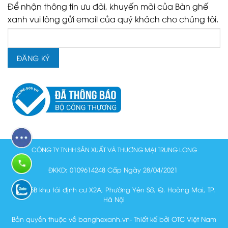
Để nhận thông tin ưu đãi, khuyến mãi của Bàn ghế
xanh vui lòng gửi email của quý khách cho chúng tôi.
CÔNG TY TNHH SẢN XUẤT VÀ THƯƠNG MẠI TRUNG LONG
ĐKKD: 0109614248 Cấp Ngày 28/04/2021
Lô N15B khu tái định cư X2A, Phường Yên Sở, Q. Hoàng Mai, TP.
Hà Nội
Bản quyền thuộc về banghexanh.vn- Thiết kế bởi OTC Việt Nam