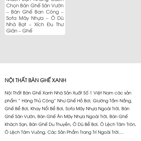
Chọn Bàn Ghế Sân Vườn
– Bàn Ghế Ban Công –
Sofa Mây Nhựa – Ô Dù
Nhà Bạt – Xích Đu Thư
Giãn – Ghế
NỘI THẤT BÀN GHẾ XANH
Nội Thất Bàn Ghế Xanh Nhà Sản Xuất Số 1 Việt Nam các sản
phẩm ” Hàng Thủ Công” Như Ghế Hồ Bơi, Giường Tắm Nắng,
Ghế Bể Bơi, Khay Nổi Bể Bơi, Sofa Mây Nhựa Ngoài Trời, Bàn
Ghế Sân Vườn, Bàn Ghế Ăn Mây Nhựa Ngoài Trời, Bàn Ghế
Khách Sạn, Bàn Ghế Du Thuyền, Ô Dù Bể Bơi, Ô Lệch Tâm Tròn,
Ô Lệch Tâm Vuông, Các Sản Phẩm Trang Trí Ngoài Trời....