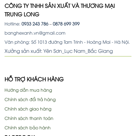
CÔNG TY TNHH SẢN XUẤT VÀ THƯƠNG MẠI
TRUNG LONG
Hotline:
0933 243 786
–
0878 699 399
banghexanh.vn@gmail.com
Văn phòng: Số 1013 đường Tam Trinh - Hoàng Mai - Hà Nội.
Xưởng sản xuất: Yên Sơn_Lục Nam_Bắc Giang
HỖ TRỢ KHÁCH HÀNG
Hướng dẫn mua hàng
Chính sách đổi trả hàng
Chính sách giao hàng
Chính sách thanh toán
Chính sách bảo hành