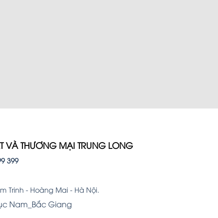
hẩm bán chạy
ẤT VÀ THƯƠNG MẠI TRUNG LONG
99 399
 Trinh - Hoàng Mai - Hà Nội.
Lục Nam_Bắc Giang