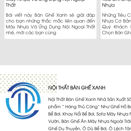
Thất
Nhựa
Bài viết này Bàn Ghế Xanh sẽ giải đáp
Những Tiêu 
cho bạn những thắc mắc liên quan đến
Nhựa Cơ Bản
Mây Nhựa Và Ứng Dụng Nội Ngoại Thất
Quý Khách 
nhé, mời các bạn cùng
Chọn Bàn Gh
NỘI THẤT BÀN GHẾ XANH
Nội Thất Bàn Ghế Xanh Nhà Sản Xuất Số
phẩm ” Hàng Thủ Công” Như Ghế Hồ Bơ
Bể Bơi, Khay Nổi Bể Bơi, Sofa Mây Nhựa 
Vườn, Bàn Ghế Ăn Mây Nhựa Ngoài Trời
Ghế Du Thuyền, Ô Dù Bể Bơi, Ô Lệch Tâ