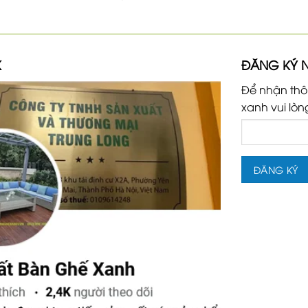
K
ĐĂNG KÝ 
Để nhận thô
xanh vui lòn