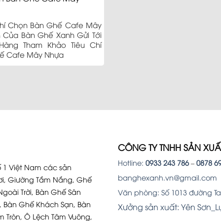
Sản p
Chí Chọn Bàn Ghế Cafe Mây
 Của Bàn Ghế Xanh Gửi Tới
Hàng Tham Khảo Tiêu Chí
ế Cafe Mây Nhựa
CÔNG TY TNHH SẢN XU
Hotline:
0933 243 786
–
0878 6
 1 Việt Nam các sản
banghexanh.vn@gmail.com
i, Giường Tắm Nắng, Ghế
Ngoài Trời, Bàn Ghế Sân
Văn phòng: Số 1013 đường Tam
, Bàn Ghế Khách Sạn, Bàn
Xưởng sản xuất: Yên Sơn_
m Tròn, Ô Lệch Tâm Vuông,