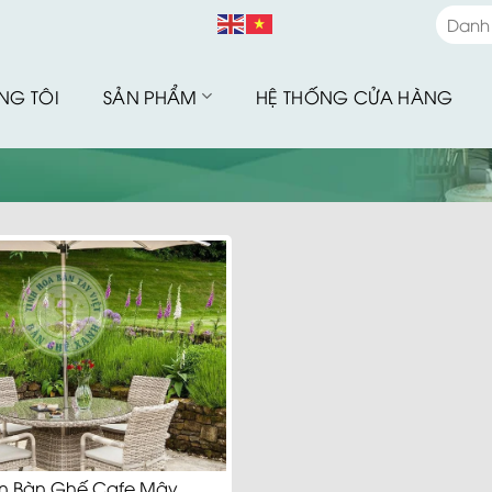
Danh
Danh
NG TÔI
SẢN PHẨM
HỆ THỐNG CỬA HÀNG
Bàn G
Bàn G
Bộ Sư
Bàn G
Sofa 
Bàn G
Bàn G
Xích 
Ghế B
Ô Dù 
ọn Bàn Ghế Cafe Mây
Hàng 