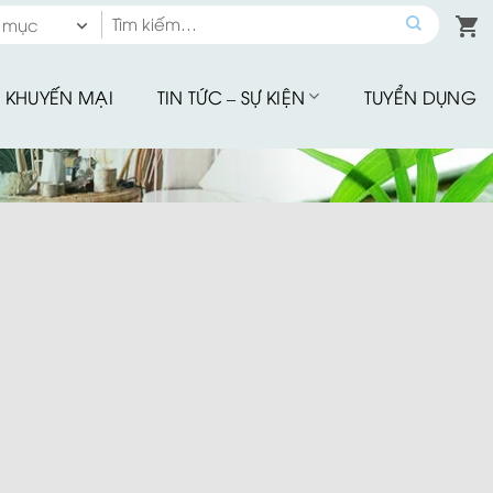
Tìm
 mục
kiếm:
 mục
KHUYẾN MẠI
TIN TỨC – SỰ KIỆN
TUYỂN DỤNG
hế Quầy Bar
hế Sân Vườn
u Tập
hế Ăn Ngoài Trời
Mây Nhựa
hế Ban Công
hế Cafe
Đu Thư Giãn
ể Bơi, Ghế Hồ Bơi
Nhà Bạt
giảm giá