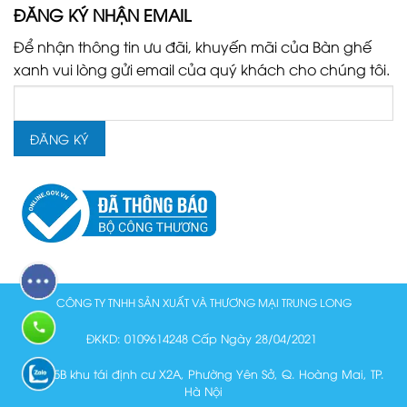
ĐĂNG KÝ NHẬN EMAIL
Để nhận thông tin ưu đãi, khuyến mãi của Bàn ghế
xanh vui lòng gửi email của quý khách cho chúng tôi.
CÔNG TY TNHH SẢN XUẤT VÀ THƯƠNG MẠI TRUNG LONG
ĐKKD: 0109614248 Cấp Ngày 28/04/2021
Lô N15B khu tái định cư X2A, Phường Yên Sở, Q. Hoàng Mai, TP.
Hà Nội