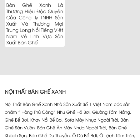
Bàn Ghế Xanh Là
Thương Hiệu Độc Quyền
Của Công Ty TNHH Sản
Xuất Và Thương Mại
Trung Long Nổi Tiếng Việt
Nam Về Lĩnh Vực Sản
Xuất Bàn Ghế
NỘI THẤT BÀN GHẾ XANH
Nội Thất Bàn Ghế Xanh Nhà Sản Xuất Số 1 Việt Nam các sản
phẩm ” Hàng Thủ Công” Như Ghế Hồ Bơi, Giường Tắm Nắng,
Ghế Bể Bơi, Khay Nổi Bể Bơi, Sofa Mây Nhựa Ngoài Trời, Bàn
Ghế Sân Vườn, Bàn Ghế Ăn Mây Nhựa Ngoài Trời, Bàn Ghế
Khách Sạn, Bàn Ghế Du Thuyền, Ô Dù Bể Bơi, Ô Lệch Tâm Tròn,