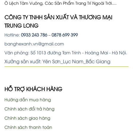
Ô Lệch Tâm Vuông, Các Sản Phẩm Trang Trí Ngoài Trời....
CÔNG TY TNHH SẢN XUẤT VÀ THƯƠNG MẠI
TRUNG LONG
Hotline:
0933 243 786
–
0878 699 399
banghexanh.vn@gmail.com
Văn phòng: Số 1013 đường Tam Trinh - Hoàng Mai - Hà Nội.
Xưởng sản xuất: Yên Sơn_Lục Nam_Bắc Giang
HỖ TRỢ KHÁCH HÀNG
Hướng dẫn mua hàng
Chính sách đổi trả hàng
Chính sách giao hàng
Chính sách thanh toán