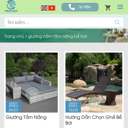
Skip
Tư Vấn
to
content
Tìm
kiếm:
Trang chủ
/
giường nằm tắm nắng bể bơi
2021
2021
29/07
15/03
Giường Tắm Nắng
Hướng Dẫn Chọn Ghế Bể
Bơi