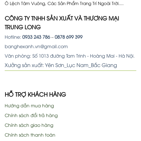
Ô Lệch Tâm Vuông, Các Sản Phẩm Trang Trí Ngoài Trời....
CÔNG TY TNHH SẢN XUẤT VÀ THƯƠNG MẠI
TRUNG LONG
Hotline:
0933 243 786
–
0878 699 399
banghexanh.vn@gmail.com
Văn phòng: Số 1013 đường Tam Trinh - Hoàng Mai - Hà Nội.
Xưởng sản xuất: Yên Sơn_Lục Nam_Bắc Giang
HỖ TRỢ KHÁCH HÀNG
Hướng dẫn mua hàng
Chính sách đổi trả hàng
Chính sách giao hàng
Chính sách thanh toán