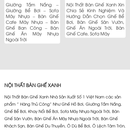
Giường Tắm Nắng –
Nội Thất Bàn Ghế Xanh Xin
Giường Bể Bơi – Sofa
Chia Sẻ Kinh Nghiệm Và
Mây Nhựa – Bàn Ghế
Hướng Dẫn Chọn Ghế Bể
Cafe Mây Nhựa – Bàn
Bơi, Bàn Ghế Sân Vườn,
Ghế Ban Công – Bàn
Ghế Ăn Ngoài Trời, Bàn
Ghế Ăn Mây Nhựa
Ghế Cafe, Sofa Mây
Ngoài Trời
NỘI THẤT BÀN GHẾ XANH
Nội Thất Bàn Ghế Xanh Nhà Sản Xuất Số 1 Việt Nam các sản
phẩm ” Hàng Thủ Công” Như Ghế Hồ Bơi, Giường Tắm Nắng,
Ghế Bể Bơi, Khay Nổi Bể Bơi, Sofa Mây Nhựa Ngoài Trời, Bàn
Ghế Sân Vườn, Bàn Ghế Ăn Mây Nhựa Ngoài Trời, Bàn Ghế
Khách Sạn, Bàn Ghế Du Thuyền, Ô Dù Bể Bơi, Ô Lệch Tâm Tròn,