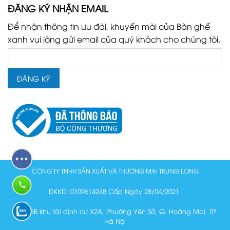
ĐĂNG KÝ NHẬN EMAIL
Để nhận thông tin ưu đãi, khuyến mãi của Bàn ghế
xanh vui lòng gửi email của quý khách cho chúng tôi.
CÔNG TY TNHH SẢN XUẤT VÀ THƯƠNG MẠI TRUNG LONG
ĐKKD: 0109614248 Cấp Ngày 28/04/2021
Lô N15B khu tái định cư X2A, Phường Yên Sở, Q. Hoàng Mai, TP.
Hà Nội