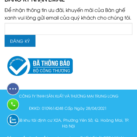
Để nhận thông tin ưu đãi, khuyến mãi của Bàn ghế
xanh vui lòng gửi email của quý khách cho chúng tôi.
CÔNG TY TNHH SẢN XUẤT VÀ THƯƠNG MẠI TRUNG LONG
ĐKKD: 0109614248 Cấp Ngày 28/04/2021
Lô N15B khu tái định cư X2A, Phường Yên Sở, Q. Hoàng Mai, TP.
Hà Nội