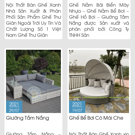
Nội Thất Bàn Ghế Xanh
Ghế Nằm Bãi Biển Mây
Nhà Sản Xuất & Phân
Nhựa – Ghế Nằm Bể Bơi –
Phối Sản Phẩm Ghế Thư
Ghế Hồ Bơi – Giường Tắm
Giãn Ngoài Trời Uy Tín Và
Nắng được Sản xuất và
Chất Lượng Số 1 Việt
phân phối bởi Công Ty
Nam Ghế Thư Giãn
TNHH Sản
2021
2021
29/07
19/07
Giường Tắm Nắng
Ghế Bể Bơi Có Mái Che
Giường Tắm Nắng –
Nội Thất Bàn Ghế Xanh xin