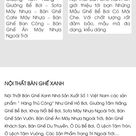
Giường Bể Bơi – Sofa
giới thiệu tới bạn Những
Mây Nhựa – Bàn Ghế
Mẫu Ghế Bể Bơi Có Mái
Cafe Mây Nhựa – Bàn
Che. Với chất lượng rất
Ghế Ban Công – Bàn
đảm bảo, mẫu mã đa
Ghế Ăn Mây Nhựa
dạng, kiểu dáng
Ngoài Trời
NỘI THẤT BÀN GHẾ XANH
Nội Thất Bàn Ghế Xanh Nhà Sản Xuất Số 1 Việt Nam các sản
phẩm ” Hàng Thủ Công” Như Ghế Hồ Bơi, Giường Tắm Nắng,
Ghế Bể Bơi, Khay Nổi Bể Bơi, Sofa Mây Nhựa Ngoài Trời, Bàn
Ghế Sân Vườn, Bàn Ghế Ăn Mây Nhựa Ngoài Trời, Bàn Ghế
Khách Sạn, Bàn Ghế Du Thuyền, Ô Dù Bể Bơi, Ô Lệch Tâm Tròn,
Ô Lệch Tâm Vuông, Các Sản Phẩm Trang Trí Ngoài Trời....