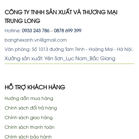
CÔNG TY TNHH SẢN XUẤT VÀ THƯƠNG MẠI
TRUNG LONG
Hotline:
0933 243 786
–
0878 699 399
banghexanh.vn@gmail.com
Văn phòng: Số 1013 đường Tam Trinh - Hoàng Mai - Hà Nội.
Xưởng sản xuất: Yên Sơn_Lục Nam_Bắc Giang
HỖ TRỢ KHÁCH HÀNG
Hướng dẫn mua hàng
Chính sách đổi trả hàng
Chính sách giao hàng
Chính sách thanh toán
Chính sách bảo hành