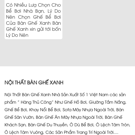
Có Nhiều Lưạ Chọn Cho
Bể Bơi Nhà Bạn, Lý Do
Nên Chọn Ghế Bể Bơi
Của Bàn Ghế Xanh Bàn
Ghế Xanh xin gửi tới bốn
Lý Do Nên
NỘI THẤT BÀN GHẾ XANH
Nội Thất Bàn Ghế Xanh Nhà Sản Xuất Số 1 Việt Nam các sản
phẩm ” Hàng Thủ Công” Như Ghế Hồ Bơi, Giường Tắm Nắng,
Ghế Bể Bơi, Khay Nổi Bể Bơi, Sofa Mây Nhựa Ngoài Trời, Bàn
Ghế Sân Vườn, Bàn Ghế Ăn Mây Nhựa Ngoài Trời, Bàn Ghế
Khách Sạn, Bàn Ghế Du Thuyền, Ô Dù Bể Bơi, Ô Lệch Tâm Tròn,
Ô Lệch Tâm Vuông, Các Sản Phẩm Trang Trí Ngoài Trời....