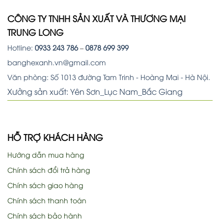
CÔNG TY TNHH SẢN XUẤT VÀ THƯƠNG MẠI
TRUNG LONG
Hotline:
0933 243 786
–
0878 699 399
banghexanh.vn@gmail.com
Văn phòng: Số 1013 đường Tam Trinh - Hoàng Mai - Hà Nội.
Xưởng sản xuất: Yên Sơn_Lục Nam_Bắc Giang
HỖ TRỢ KHÁCH HÀNG
Hướng dẫn mua hàng
Chính sách đổi trả hàng
Chính sách giao hàng
Chính sách thanh toán
Chính sách bảo hành