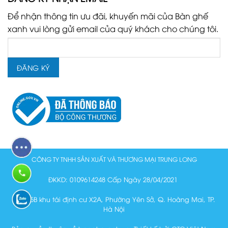
Để nhận thông tin ưu đãi, khuyến mãi của Bàn ghế
xanh vui lòng gửi email của quý khách cho chúng tôi.
CÔNG TY TNHH SẢN XUẤT VÀ THƯƠNG MẠI TRUNG LONG
ĐKKD: 0109614248 Cấp Ngày 28/04/2021
Lô N15B khu tái định cư X2A, Phường Yên Sở, Q. Hoàng Mai, TP.
Hà Nội