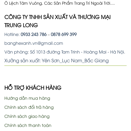
Ô Lệch Tâm Vuông, Các Sản Phẩm Trang Trí Ngoài Trời....
CÔNG TY TNHH SẢN XUẤT VÀ THƯƠNG MẠI
TRUNG LONG
Hotline:
0933 243 786
–
0878 699 399
banghexanh.vn@gmail.com
Văn phòng: Số 1013 đường Tam Trinh - Hoàng Mai - Hà Nội.
Xưởng sản xuất: Yên Sơn_Lục Nam_Bắc Giang
HỖ TRỢ KHÁCH HÀNG
Hướng dẫn mua hàng
Chính sách đổi trả hàng
Chính sách giao hàng
Chính sách thanh toán