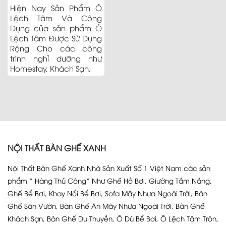
Hiện Nay Sản Phẩm Ô
Lệch Tâm Và Công
Dụng của sản phẩm Ô
Lệch Tâm Được Sử Dụng
Rộng Cho các công
trình nghỉ dưỡng như
Homestay, Khách Sạn,
NỘI THẤT BÀN GHẾ XANH
Nội Thất Bàn Ghế Xanh Nhà Sản Xuất Số 1 Việt Nam các sản
phẩm ” Hàng Thủ Công” Như Ghế Hồ Bơi, Giường Tắm Nắng,
Ghế Bể Bơi, Khay Nổi Bể Bơi, Sofa Mây Nhựa Ngoài Trời, Bàn
Ghế Sân Vườn, Bàn Ghế Ăn Mây Nhựa Ngoài Trời, Bàn Ghế
Khách Sạn, Bàn Ghế Du Thuyền, Ô Dù Bể Bơi, Ô Lệch Tâm Tròn,