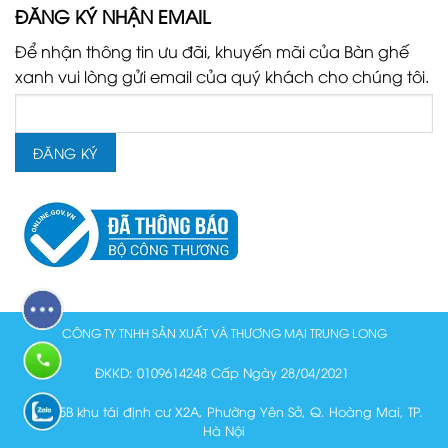
ĐĂNG KÝ NHẬN EMAIL
Để nhận thông tin ưu đãi, khuyến mãi của Bàn ghế
xanh vui lòng gửi email của quý khách cho chúng tôi.
CÔNG TY TNHH SẢN XUẤT VÀ THƯƠNG MẠI TRUNG LONG
ĐKKD: 0109614248 Cấp Ngày 28/04/2021
Lô N15B khu tái định cư X2A, Phường Yên Sở, Q. Hoàng Mai, TP.
Hà Nội