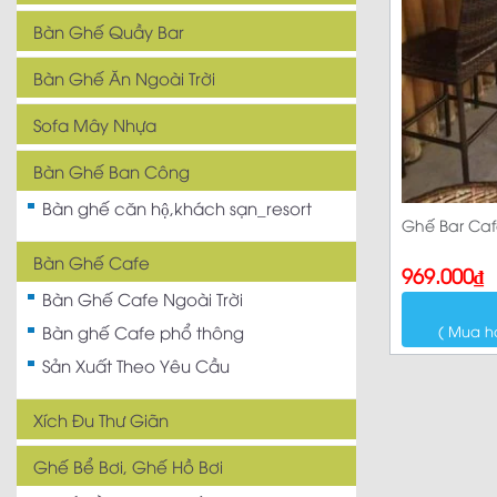
Bàn Ghế Quầy Bar
Bàn Ghế Ăn Ngoài Trời
Sofa Mây Nhựa
Bàn Ghế Ban Công
Bàn ghế căn hộ,khách sạn_resort
Ghế Bar Caf
Bàn Ghế Cafe
969.000
₫
Bàn Ghế Cafe Ngoài Trời
( Mua h
Bàn ghế Cafe phổ thông
Sản Xuất Theo Yêu Cầu
Xích Đu Thư Giãn
Ghế Bể Bơi, Ghế Hồ Bơi