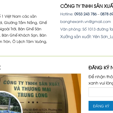
CÔNG TY TNHH SẢN XU
Hotline:
0933 243 786
–
0878 6
 1 Việt Nam các sản
banghexanh.vn@gmail.com
i, Giường Tắm Nắng, Ghế
Ngoài Trời, Bàn Ghế Sân
Văn phòng: Số 1013 đường Tam
, Bàn Ghế Khách Sạn, Bàn
Xưởng sản xuất: Yên Sơn_
m Tròn, Ô Lệch Tâm Vuông,
K
ĐĂNG KÝ 
Để nhận thô
xanh vui lòn