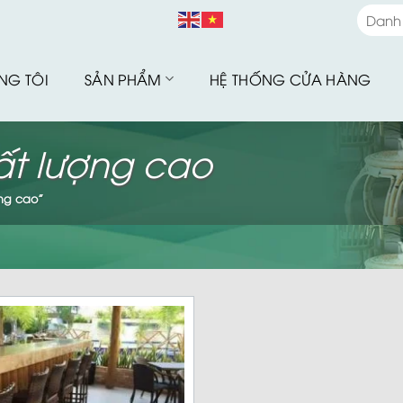
Danh
Danh
NG TÔI
SẢN PHẨM
HỆ THỐNG CỬA HÀNG
Bàn G
Bàn G
ất lượng cao
Bộ Sư
Bàn G
ng cao”
Sofa 
Bàn G
Bàn G
Xích 
Ghế B
Ô Dù 
Hàng 