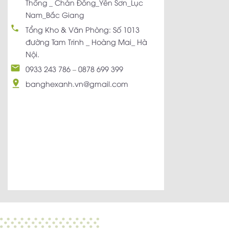
Thống _ Chản Đồng_Yên Sơn_Lục
Nam_Bắc Giang
Tổng Kho & Văn Phòng: Số 1013
đường Tam Trinh _ Hoàng Mai_ Hà
Nội.
0933 243 786
–
0878 699 399
banghexanh.vn@gmail.com