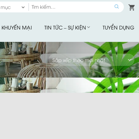
Tìm
 mục
kiếm:
 mục
KHUYẾN MẠI
TIN TỨC – SỰ KIỆN
TUYỂN DỤNG
hế Quầy Bar
hế Sân Vườn
u Tập
hế Ăn Ngoài Trời
Mây Nhựa
hế Ban Công
hế Cafe
Đu Thư Giãn
ể Bơi, Ghế Hồ Bơi
Nhà Bạt
giảm giá