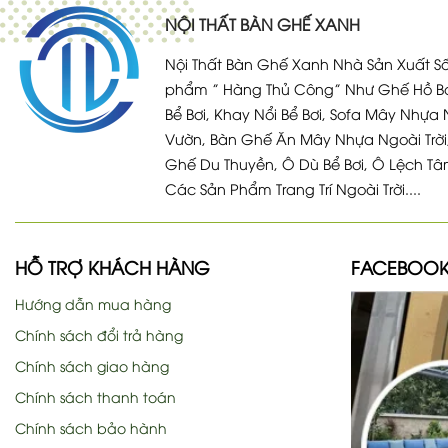
NỘI THẤT BÀN GHẾ XANH
Nội Thất Bàn Ghế Xanh Nhà Sản Xuất Số
phẩm ” Hàng Thủ Công” Như Ghế Hồ Bơ
Bể Bơi, Khay Nổi Bể Bơi, Sofa Mây Nhựa 
Vườn, Bàn Ghế Ăn Mây Nhựa Ngoài Trời
Ghế Du Thuyền, Ô Dù Bể Bơi, Ô Lệch Tâ
Các Sản Phẩm Trang Trí Ngoài Trời....
HỖ TRỢ KHÁCH HÀNG
FACEBOO
Hướng dẫn mua hàng
Chính sách đổi trả hàng
Chính sách giao hàng
Chính sách thanh toán
Chính sách bảo hành