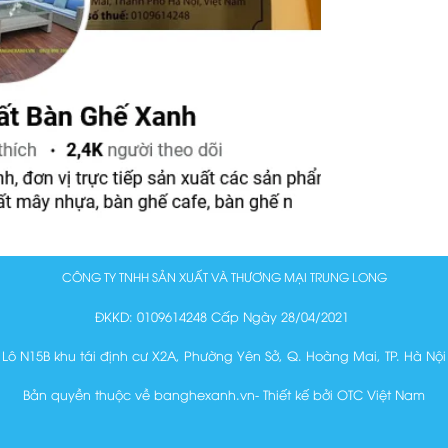
CÔNG TY TNHH SẢN XUẤT VÀ THƯƠNG MẠI TRUNG LONG
ĐKKD: 0109614248 Cấp Ngày 28/04/2021
Lô N15B khu tái định cư X2A, Phường Yên Sở, Q. Hoàng Mai, TP. Hà Nội
Bản quyền thuộc về banghexanh.vn- Thiết kế bởi OTC Việt Nam