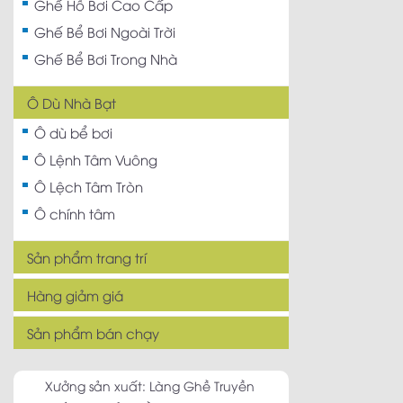
Ghế Hồ Bơi Cao Cấp
Ghế Bể Bơi Ngoài Trời
Ghế Bể Bơi Trong Nhà
Ô Dù Nhà Bạt
Ô dù bể bơi
Ô Lệnh Tâm Vuông
Ô Lệch Tâm Tròn
Ô chính tâm
Sản phẩm trang trí
Hàng giảm giá
Sản phẩm bán chạy
Xưởng sản xuất: Làng Ghề Truyền