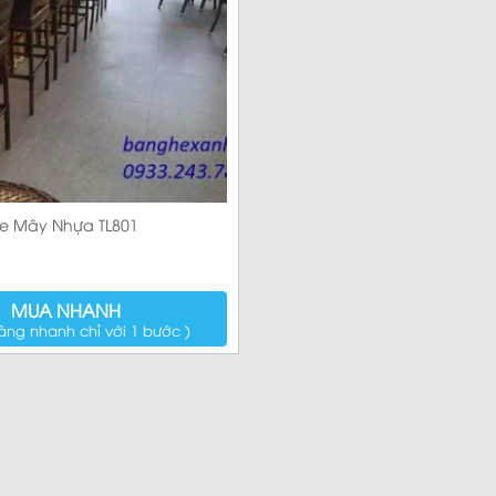
Sản p
e Mây Nhựa TL801
MUA NHANH
àng nhanh chỉ với 1 bước )