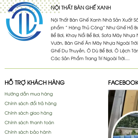
NỘI THẤT BÀN GHẾ XANH
Nội Thất Bàn Ghế Xanh Nhà Sản Xuất Số
phẩm ” Hàng Thủ Công” Như Ghế Hồ Bơ
Bể Bơi, Khay Nổi Bể Bơi, Sofa Mây Nhựa 
Vườn, Bàn Ghế Ăn Mây Nhựa Ngoài Trời
Ghế Du Thuyền, Ô Dù Bể Bơi, Ô Lệch Tâ
Các Sản Phẩm Trang Trí Ngoài Trời....
HỖ TRỢ KHÁCH HÀNG
FACEBOO
Hướng dẫn mua hàng
Chính sách đổi trả hàng
Chính sách giao hàng
Chính sách thanh toán
Chính sách bảo hành