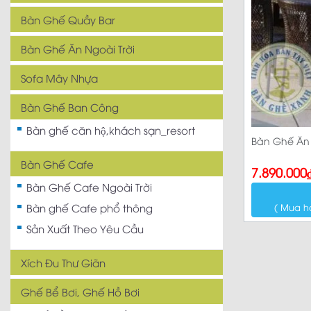
Bàn Ghế Quầy Bar
Bàn Ghế Ăn Ngoài Trời
Sofa Mây Nhựa
Bàn Ghế Ban Công
Bàn ghế căn hộ,khách sạn_resort
Bàn Ghế Ăn 
Bàn Ghế Cafe
7.890.000
Bàn Ghế Cafe Ngoài Trời
( Mua h
Bàn ghế Cafe phổ thông
Sản Xuất Theo Yêu Cầu
Xích Đu Thư Giãn
Ghế Bể Bơi, Ghế Hồ Bơi