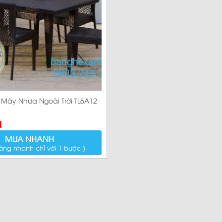
Sản p
Mây Nhựa Ngoài Trời TL6A12
₫
MUA NHANH
àng nhanh chỉ với 1 bước )