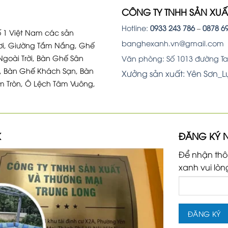
CÔNG TY TNHH SẢN XU
Hotline:
0933 243 786
–
0878 6
 1 Việt Nam các sản
banghexanh.vn@gmail.com
i, Giường Tắm Nắng, Ghế
Ngoài Trời, Bàn Ghế Sân
Văn phòng: Số 1013 đường Tam
, Bàn Ghế Khách Sạn, Bàn
Xưởng sản xuất: Yên Sơn_
m Tròn, Ô Lệch Tâm Vuông,
K
ĐĂNG KÝ 
Để nhận thô
xanh vui lòn