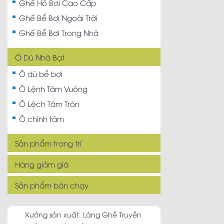
Ghế Hồ Bơi Cao Cấp
Ghế Bể Bơi Ngoài Trời
Ghế Bể Bơi Trong Nhà
Ô Dù Nhà Bạt
Ô dù bể bơi
Ô Lệnh Tâm Vuông
Ô Lệch Tâm Tròn
Ô chính tâm
Sản phẩm trang trí
Hàng giảm giá
Sản phẩm bán chạy
Xưởng sản xuất: Làng Ghề Truyền