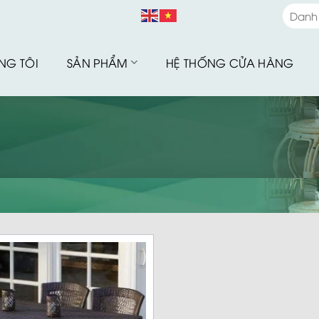
Danh
Danh
NG TÔI
SẢN PHẨM
HỆ THỐNG CỬA HÀNG
Bàn G
Bàn G
Bộ Sư
Bàn G
Sofa 
Bàn G
Bàn G
Xích 
Ghế B
Ô Dù 
Hàng 