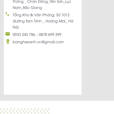
Thống _ Chản Đồng_Yên Sơn_Lục
Nam_Bắc Giang
Tổng Kho & Văn Phòng: Số 1013
đường Tam Trinh _ Hoàng Mai_ Hà
Nội.
0933 243 786
–
0878 699 399
banghexanh.vn@gmail.com