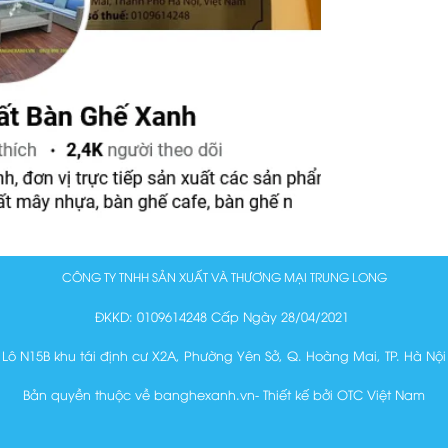
CÔNG TY TNHH SẢN XUẤT VÀ THƯƠNG MẠI TRUNG LONG
ĐKKD: 0109614248 Cấp Ngày 28/04/2021
Lô N15B khu tái định cư X2A, Phường Yên Sở, Q. Hoàng Mai, TP. Hà Nội
Bản quyền thuộc về banghexanh.vn- Thiết kế bởi OTC Việt Nam