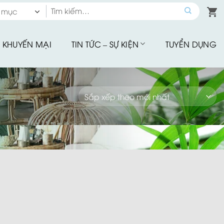
Tìm
 mục
kiếm:
 mục
KHUYẾN MẠI
TIN TỨC – SỰ KIỆN
TUYỂN DỤNG
hế Quầy Bar
hế Sân Vườn
u Tập
hế Ăn Ngoài Trời
Mây Nhựa
hế Ban Công
hế Cafe
Đu Thư Giãn
ể Bơi, Ghế Hồ Bơi
Nhà Bạt
giảm giá