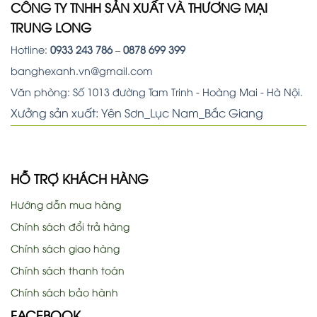
CÔNG TY TNHH SẢN XUẤT VÀ THƯƠNG MẠI
TRUNG LONG
Hotline:
0933 243 786
–
0878 699 399
banghexanh.vn@gmail.com
Văn phòng: Số 1013 đường Tam Trinh - Hoàng Mai - Hà Nội.
Xưởng sản xuất: Yên Sơn_Lục Nam_Bắc Giang
HỖ TRỢ KHÁCH HÀNG
Hướng dẫn mua hàng
Chính sách đổi trả hàng
Chính sách giao hàng
Chính sách thanh toán
Chính sách bảo hành
FACEBOOK