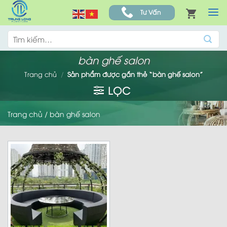
Skip
Tư Vấn
to
content
Tìm
kiếm:
bàn ghế salon
Trang chủ
/
Sản phẩm được gắn thẻ “bàn ghế salon”
LỌC
Trang chủ
/
bàn ghế salon