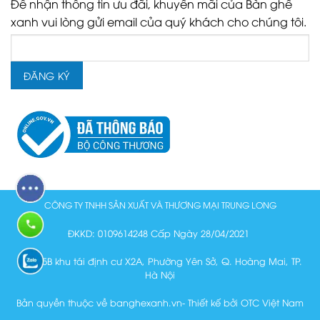
Để nhận thông tin ưu đãi, khuyến mãi của Bàn ghế
xanh vui lòng gửi email của quý khách cho chúng tôi.
CÔNG TY TNHH SẢN XUẤT VÀ THƯƠNG MẠI TRUNG LONG
ĐKKD: 0109614248 Cấp Ngày 28/04/2021
Lô N15B khu tái định cư X2A, Phường Yên Sở, Q. Hoàng Mai, TP.
Hà Nội
Bản quyền thuộc về banghexanh.vn- Thiết kế bởi OTC Việt Nam