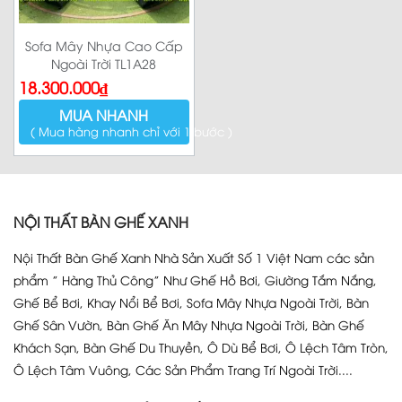
Sofa Mây Nhựa Cao Cấp
Ngoài Trời TL1A28
18.300.000
₫
MUA NHANH
( Mua hàng nhanh chỉ với 1 bước )
NỘI THẤT BÀN GHẾ XANH
Nội Thất Bàn Ghế Xanh Nhà Sản Xuất Số 1 Việt Nam các sản
phẩm ” Hàng Thủ Công” Như Ghế Hồ Bơi, Giường Tắm Nắng,
Ghế Bể Bơi, Khay Nổi Bể Bơi, Sofa Mây Nhựa Ngoài Trời, Bàn
Ghế Sân Vườn, Bàn Ghế Ăn Mây Nhựa Ngoài Trời, Bàn Ghế
Khách Sạn, Bàn Ghế Du Thuyền, Ô Dù Bể Bơi, Ô Lệch Tâm Tròn,
Ô Lệch Tâm Vuông, Các Sản Phẩm Trang Trí Ngoài Trời....