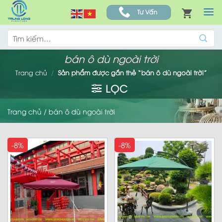
Skip
Tư Vấn
to
content
Tìm
kiếm:
bán ô dù ngoài trời
Trang chủ
/
Sản phẩm được gắn thẻ “bán ô dù ngoài trời”
LỌC
Trang chủ
/
bán ô dù ngoài trời
-8%
-8%