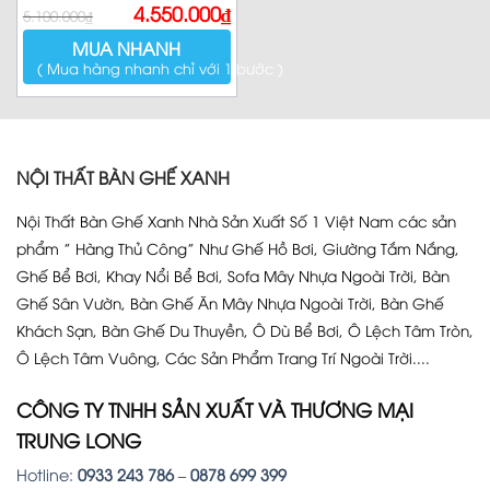
Giá
Giá
4.550.000
₫
5.100.000
₫
gốc
hiện
là:
tại
MUA NHANH
5.100.000₫.
là:
4.550.000₫.
( Mua hàng nhanh chỉ với 1 bước )
NỘI THẤT BÀN GHẾ XANH
Nội Thất Bàn Ghế Xanh Nhà Sản Xuất Số 1 Việt Nam các sản
phẩm ” Hàng Thủ Công” Như Ghế Hồ Bơi, Giường Tắm Nắng,
Ghế Bể Bơi, Khay Nổi Bể Bơi, Sofa Mây Nhựa Ngoài Trời, Bàn
Ghế Sân Vườn, Bàn Ghế Ăn Mây Nhựa Ngoài Trời, Bàn Ghế
Khách Sạn, Bàn Ghế Du Thuyền, Ô Dù Bể Bơi, Ô Lệch Tâm Tròn,
Ô Lệch Tâm Vuông, Các Sản Phẩm Trang Trí Ngoài Trời....
CÔNG TY TNHH SẢN XUẤT VÀ THƯƠNG MẠI
TRUNG LONG
Hotline:
0933 243 786
–
0878 699 399