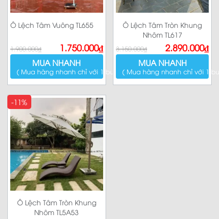
Ô Lệch Tâm Vuông TL655
Ô Lệch Tâm Tròn Khung
Nhôm TL617
Giá
Giá
Giá
Giá
1.750.000
₫
2.890.000
₫
1.900.000
₫
3.150.000
₫
gốc
hiện
gốc
hiện
là:
tại
là:
tại
MUA NHANH
MUA NHANH
1.900.000₫.
là:
3.150.000₫.
là:
1.750.000₫.
2.890.000₫.
( Mua hàng nhanh chỉ với 1 bước )
( Mua hàng nhanh chỉ với 1 bư
-11%
Ô Lệch Tâm Tròn Khung
Nhôm TL5A53