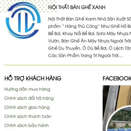
NỘI THẤT BÀN GHẾ XANH
Nội Thất Bàn Ghế Xanh Nhà Sản Xuất Số
phẩm ” Hàng Thủ Công” Như Ghế Hồ Bơ
Bể Bơi, Khay Nổi Bể Bơi, Sofa Mây Nhựa 
Vườn, Bàn Ghế Ăn Mây Nhựa Ngoài Trời
Ghế Du Thuyền, Ô Dù Bể Bơi, Ô Lệch Tâ
Các Sản Phẩm Trang Trí Ngoài Trời....
HỖ TRỢ KHÁCH HÀNG
FACEBOO
Hướng dẫn mua hàng
Chính sách đổi trả hàng
Chính sách giao hàng
Chính sách thanh toán
Chính sách bảo hành