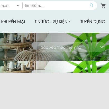
Tìm
 mục
kiếm:
 mục
KHUYẾN MẠI
TIN TỨC – SỰ KIỆN
TUYỂN DỤNG
hế Quầy Bar
hế Sân Vườn
u Tập
hế Ăn Ngoài Trời
Mây Nhựa
hế Ban Công
hế Cafe
Đu Thư Giãn
ể Bơi, Ghế Hồ Bơi
Nhà Bạt
giảm giá