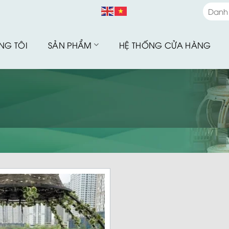
Danh
Danh
NG TÔI
SẢN PHẨM
HỆ THỐNG CỬA HÀNG
Bàn G
Bàn G
Bộ Sư
Bàn G
Sofa 
Bàn G
Bàn G
Xích 
Ghế B
Ô Dù 
Hàng 