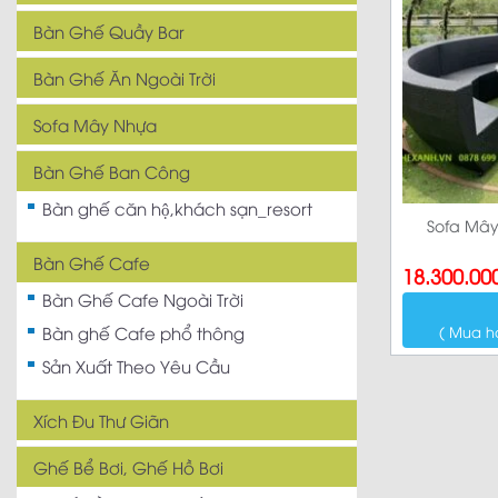
Bàn Ghế Quầy Bar
Bàn Ghế Ăn Ngoài Trời
Sofa Mây Nhựa
Bàn Ghế Ban Công
Bàn ghế căn hộ,khách sạn_resort
Sofa Mây
Bàn Ghế Cafe
18.300.00
Bàn Ghế Cafe Ngoài Trời
( Mua h
Bàn ghế Cafe phổ thông
Sản Xuất Theo Yêu Cầu
Xích Đu Thư Giãn
Ghế Bể Bơi, Ghế Hồ Bơi