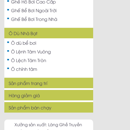
Ghế Hồ Bơi Cao Cấp
Ghế Bể Bơi Ngoài Trời
Ghế Bể Bơi Trong Nhà
Ô Dù Nhà Bạt
Ô dù bể bơi
Ô Lệnh Tâm Vuông
Ô Lệch Tâm Tròn
Ô chính tâm
Sản phẩm trang trí
Hàng giảm giá
Sản phẩm bán chạy
Xưởng sản xuất: Làng Ghề Truyền