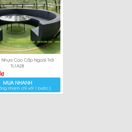
Sản p
 Nhựa Cao Cấp Ngoài Trời
TL1A28
0
₫
MUA NHANH
àng nhanh chỉ với 1 bước )