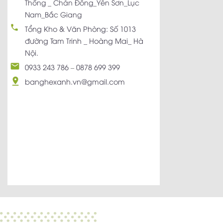
Thống _ Chản Đồng_Yên Sơn_Lục
Nam_Bắc Giang
Tổng Kho & Văn Phòng: Số 1013
đường Tam Trinh _ Hoàng Mai_ Hà
Nội.
0933 243 786
–
0878 699 399
banghexanh.vn@gmail.com