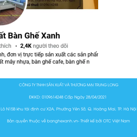
CÔNG TY TNHH SẢN XUẤT VÀ THƯƠNG MẠI TRUNG LONG
ĐKKD: 0109614248 Cấp Ngày 28/04/2021
Lô N15B khu tái định cư X2A, Phường Yên Sở, Q. Hoàng Mai, TP. Hà Nội
Bản quyền thuộc về banghexanh.vn- Thiết kế bởi OTC Việt Nam