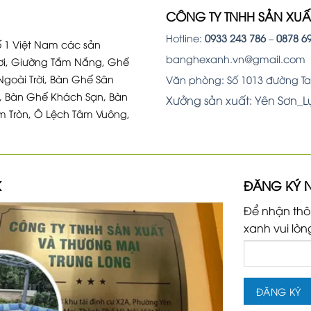
CÔNG TY TNHH SẢN XU
Hotline:
0933 243 786
–
0878 6
 1 Việt Nam các sản
banghexanh.vn@gmail.com
i, Giường Tắm Nắng, Ghế
Ngoài Trời, Bàn Ghế Sân
Văn phòng: Số 1013 đường Tam
, Bàn Ghế Khách Sạn, Bàn
Xưởng sản xuất: Yên Sơn_
m Tròn, Ô Lệch Tâm Vuông,
K
ĐĂNG KÝ 
Để nhận thô
xanh vui lòn