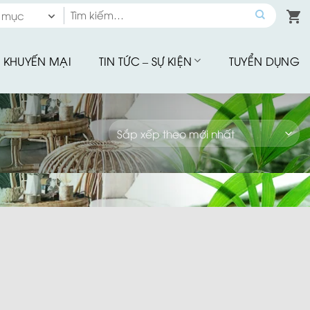
Tìm
 mục
kiếm:
 mục
KHUYẾN MẠI
TIN TỨC – SỰ KIỆN
TUYỂN DỤNG
hế Quầy Bar
hế Sân Vườn
u Tập
hế Ăn Ngoài Trời
Mây Nhựa
hế Ban Công
hế Cafe
Đu Thư Giãn
ể Bơi, Ghế Hồ Bơi
Nhà Bạt
giảm giá