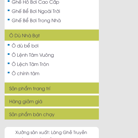
Ghế Hồ Bơi Cao Cấp
Ghế Bể Bơi Ngoài Trời
Ghế Bể Bơi Trong Nhà
Ô Dù Nhà Bạt
Ô dù bể bơi
Ô Lệnh Tâm Vuông
Ô Lệch Tâm Tròn
Ô chính tâm
Sản phẩm trang trí
Hàng giảm giá
Sản phẩm bán chạy
Xưởng sản xuất: Làng Ghề Truyền