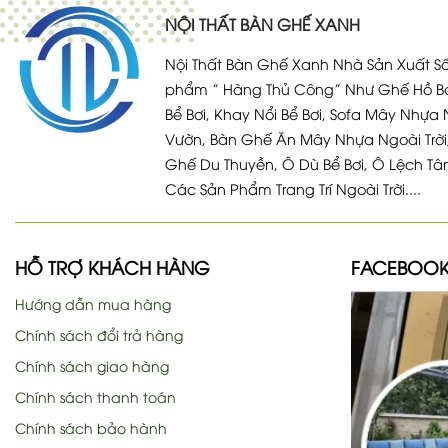
NỘI THẤT BÀN GHẾ XANH
Nội Thất Bàn Ghế Xanh Nhà Sản Xuất Số
phẩm ” Hàng Thủ Công” Như Ghế Hồ Bơ
Bể Bơi, Khay Nổi Bể Bơi, Sofa Mây Nhựa 
Vườn, Bàn Ghế Ăn Mây Nhựa Ngoài Trời
Ghế Du Thuyền, Ô Dù Bể Bơi, Ô Lệch Tâ
Các Sản Phẩm Trang Trí Ngoài Trời....
HỖ TRỢ KHÁCH HÀNG
FACEBOO
Hướng dẫn mua hàng
Chính sách đổi trả hàng
Chính sách giao hàng
Chính sách thanh toán
Chính sách bảo hành