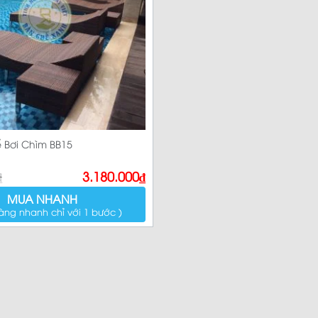
Sản p
Bơi Chìm BB15
₫
3.180.000
₫
MUA NHANH
àng nhanh chỉ với 1 bước )