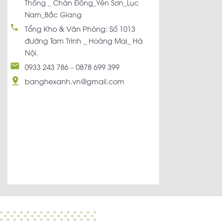
Thống _ Chản Đồng_Yên Sơn_Lục
Nam_Bắc Giang
Tổng Kho & Văn Phòng: Số 1013
đường Tam Trinh _ Hoàng Mai_ Hà
Nội.
0933 243 786
–
0878 699 399
banghexanh.vn@gmail.com