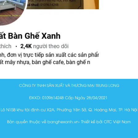
CÔNG TY TNHH SẢN XUẤT VÀ THƯƠNG MẠI TRUNG LONG
ĐKKD: 0109614248 Cấp Ngày 28/04/2021
Lô N15B khu tái định cư X2A, Phường Yên Sở, Q. Hoàng Mai, TP. Hà Nội
Bản quyền thuộc về banghexanh.vn- Thiết kế bởi OTC Việt Nam