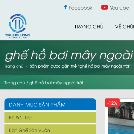
Skip
Facebook
Youtube
to
content
TRANG CHỦ
VỀ CHÚ
ghế hồ bơi mây ngoài 
Trang chủ
/
Sản phẩm được gắn thẻ “ghế hồ bơi mây ngoài trời”
Trang chủ
/
ghế hồ bơi mây ngoài trời
-12%
DANH MỤC SẢN PHẨM
Bộ Sưu Tập
Bàn Ghế Sân Vườn