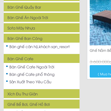
Bàn Ghế Quầy Bar
Bàn Ghế Ăn Ngoài Trời
Sofa Mây Nhựa
Bàn Ghế Ban Công
Bàn ghế căn hộ,khách sạn_resort
Ghế Nằm Bể 
Bàn Ghế Cafe
Giá
Giá
3.600.000
gốc
hiện
Bàn Ghế Cafe Ngoài Trời
là:
tại
3.600.000₫.
là:
( Mua h
Bàn ghế Cafe phổ thông
3.180.000₫.
Sản Xuất Theo Yêu Cầu
Xích Đu Thư Giãn
Ghế Bể Bơi, Ghế Hồ Bơi