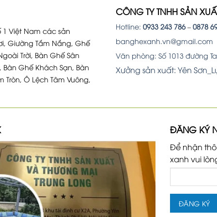
CÔNG TY TNHH SẢN XU
Hotline:
0933 243 786
–
0878 6
 1 Việt Nam các sản
banghexanh.vn@gmail.com
i, Giường Tắm Nắng, Ghế
Ngoài Trời, Bàn Ghế Sân
Văn phòng: Số 1013 đường Tam
, Bàn Ghế Khách Sạn, Bàn
Xưởng sản xuất: Yên Sơn_
m Tròn, Ô Lệch Tâm Vuông,
K
ĐĂNG KÝ 
Để nhận thô
xanh vui lòn