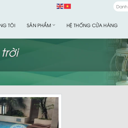
Danh
Danh
NG TÔI
SẢN PHẨM
HỆ THỐNG CỬA HÀNG
Bàn G
Bàn G
trời
Bộ Sư
Bàn G
Sofa 
Bàn G
Bàn G
Xích 
Ghế B
Ô Dù 
Hàng 