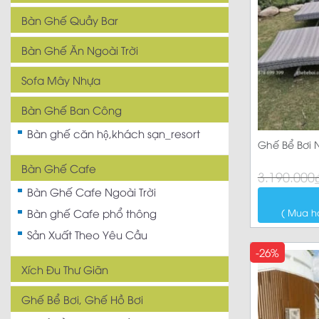
Bàn Ghế Quầy Bar
Bàn Ghế Ăn Ngoài Trời
Sofa Mây Nhựa
Bàn Ghế Ban Công
Bàn ghế căn hộ,khách sạn_resort
Ghế Bể Bơi N
Bàn Ghế Cafe
Giá
Giá
3.190.000
gốc
hiện
Bàn Ghế Cafe Ngoài Trời
là:
tại
3.190.000₫.
là:
( Mua h
Bàn ghế Cafe phổ thông
2.610.000₫.
Sản Xuất Theo Yêu Cầu
-26%
Xích Đu Thư Giãn
Ghế Bể Bơi, Ghế Hồ Bơi