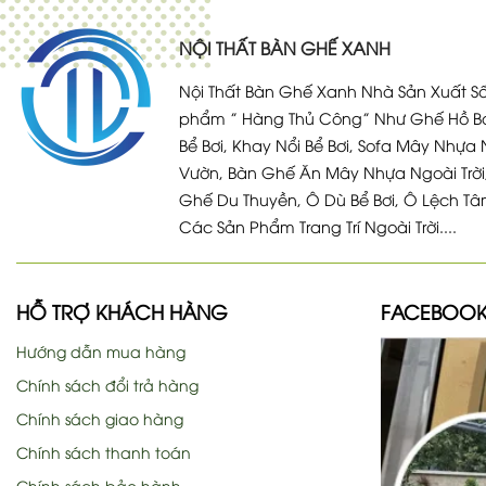
NỘI THẤT BÀN GHẾ XANH
Nội Thất Bàn Ghế Xanh Nhà Sản Xuất Số
phẩm ” Hàng Thủ Công” Như Ghế Hồ Bơ
Bể Bơi, Khay Nổi Bể Bơi, Sofa Mây Nhựa 
Vườn, Bàn Ghế Ăn Mây Nhựa Ngoài Trời
Ghế Du Thuyền, Ô Dù Bể Bơi, Ô Lệch Tâ
Các Sản Phẩm Trang Trí Ngoài Trời....
HỖ TRỢ KHÁCH HÀNG
FACEBOO
Hướng dẫn mua hàng
Chính sách đổi trả hàng
Chính sách giao hàng
Chính sách thanh toán
Chính sách bảo hành