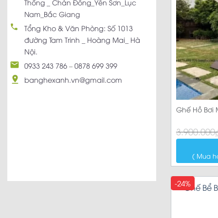
Thống _ Chản Đồng_Yên Sơn_Lục
Nam_Bắc Giang
Tổng Kho & Văn Phòng: Số 1013
đường Tam Trinh _ Hoàng Mai_ Hà
Nội.
0933 243 786
–
0878 699 399
banghexanh.vn@gmail.com
Ghế Hồ Bơi 
Giá
Giá
3.900.000
gốc
hiện
là:
tại
3.900.000₫.
là:
( Mua h
2.790.000₫.
-24%