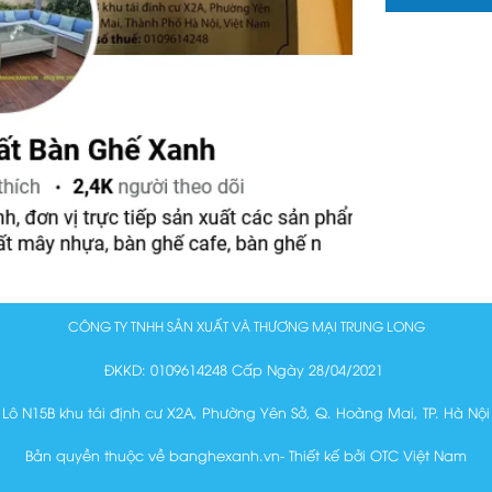
CÔNG TY TNHH SẢN XUẤT VÀ THƯƠNG MẠI TRUNG LONG
ĐKKD: 0109614248 Cấp Ngày 28/04/2021
Lô N15B khu tái định cư X2A, Phường Yên Sở, Q. Hoàng Mai, TP. Hà Nội
Bản quyền thuộc về banghexanh.vn- Thiết kế bởi OTC Việt Nam