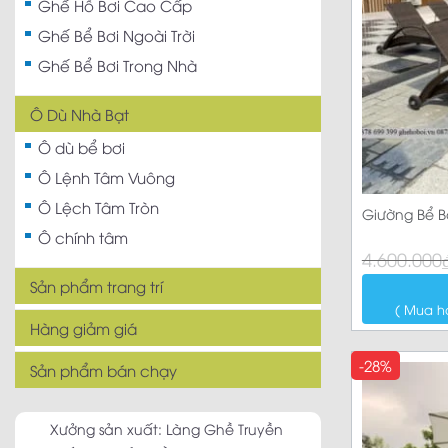
Ghế Hồ Bơi Cao Cấp
Ghế Bể Bơi Ngoài Trời
Ghế Bể Bơi Trong Nhà
Ô Dù Nhà Bạt
Ô dù bể bơi
Ô Lệnh Tâm Vuông
Ô Lệch Tâm Tròn
Giường Bể B
Ô chính tâm
Giá
Giá
4.600.000
gốc
hiện
là:
tại
Sản phẩm trang trí
4.600.000₫.
là:
( Mua h
3.390.000₫.
Hàng giảm giá
-28%
Sản phẩm bán chạy
Xưởng sản xuất: Làng Ghề Truyền