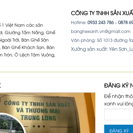
CÔNG TY TNHH SẢN XU
Hotline:
0933 243 786
–
0878 6
 1 Việt Nam các sản
banghexanh.vn@gmail.com
i, Giường Tắm Nắng, Ghế
Ngoài Trời, Bàn Ghế Sân
Văn phòng: Số 1013 đường Tam
, Bàn Ghế Khách Sạn, Bàn
Xưởng sản xuất: Yên Sơn_
m Tròn, Ô Lệch Tâm Vuông,
K
ĐĂNG KÝ 
Để nhận thô
xanh vui lòn