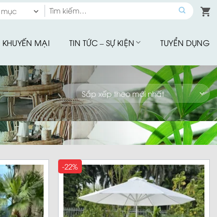
Tìm
 mục
kiếm:
 mục
KHUYẾN MẠI
TIN TỨC – SỰ KIỆN
TUYỂN DỤNG
hế Quầy Bar
hế Sân Vườn
u Tập
hế Ăn Ngoài Trời
Mây Nhựa
hế Ban Công
hế Cafe
Đu Thư Giãn
-22%
ể Bơi, Ghế Hồ Bơi
Nhà Bạt
giảm giá