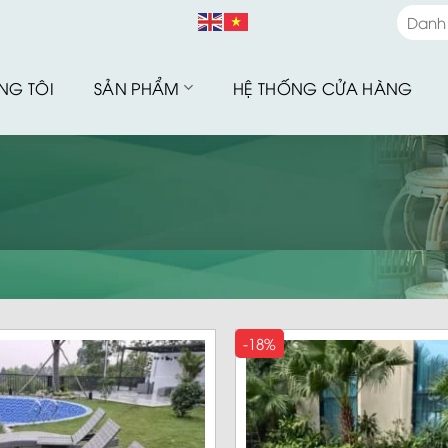
Danh
Danh
NG TÔI
SẢN PHẨM
HỆ THỐNG CỬA HÀNG
Bàn G
Bàn G
Bộ Sư
Bàn G
Sofa 
Bàn G
Bàn G
Xích 
-18%
Ghế B
Ô Dù 
Hàng 