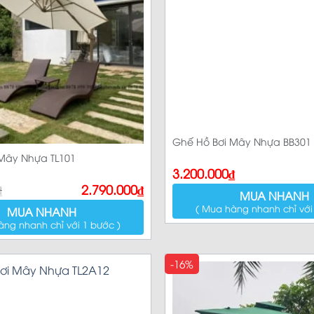
Ghế Hồ Bơi Mây Nhựa BB301
Mây Nhựa TL101
3.200.000
₫
₫
2.790.000
₫
MUA NHANH
( Mua hàng nhanh chỉ với
MUA NHANH
àng nhanh chỉ với 1 bước )
-16%