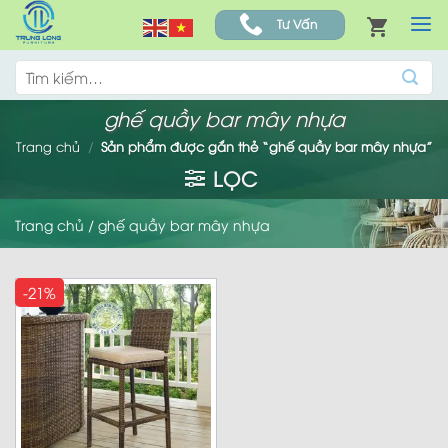
Skip
Tư Vấn
to
content
Tìm
kiếm:
ghế quầy bar mây nhựa
Trang chủ
/
Sản phẩm được gắn thẻ “ghế quầy bar mây nhựa”
LỌC
Trang chủ
/
ghế quầy bar mây nhựa
-21%