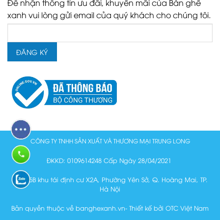
Để nhận thông tin ưu đãi, khuyến mãi của Bàn ghế
xanh vui lòng gửi email của quý khách cho chúng tôi.
CÔNG TY TNHH SẢN XUẤT VÀ THƯƠNG MẠI TRUNG LONG
ĐKKD: 0109614248 Cấp Ngày 28/04/2021
Lô N15B khu tái định cư X2A, Phường Yên Sở, Q. Hoàng Mai, TP.
Hà Nội
Bản quyền thuộc về banghexanh.vn- Thiết kế bởi OTC Việt Nam