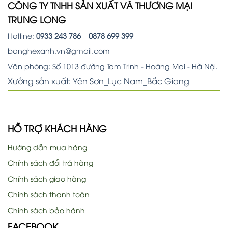
CÔNG TY TNHH SẢN XUẤT VÀ THƯƠNG MẠI
TRUNG LONG
Hotline:
0933 243 786
–
0878 699 399
banghexanh.vn@gmail.com
Văn phòng: Số 1013 đường Tam Trinh - Hoàng Mai - Hà Nội.
Xưởng sản xuất: Yên Sơn_Lục Nam_Bắc Giang
HỖ TRỢ KHÁCH HÀNG
Hướng dẫn mua hàng
Chính sách đổi trả hàng
Chính sách giao hàng
Chính sách thanh toán
Chính sách bảo hành
FACEBOOK