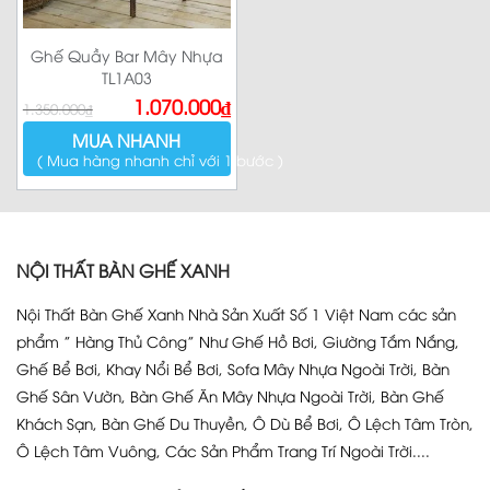
Ghế Quầy Bar Mây Nhựa
TL1A03
Giá
Giá
1.070.000
₫
1.350.000
₫
gốc
hiện
là:
tại
MUA NHANH
1.350.000₫.
là:
1.070.000₫.
( Mua hàng nhanh chỉ với 1 bước )
NỘI THẤT BÀN GHẾ XANH
Nội Thất Bàn Ghế Xanh Nhà Sản Xuất Số 1 Việt Nam các sản
phẩm ” Hàng Thủ Công” Như Ghế Hồ Bơi, Giường Tắm Nắng,
Ghế Bể Bơi, Khay Nổi Bể Bơi, Sofa Mây Nhựa Ngoài Trời, Bàn
Ghế Sân Vườn, Bàn Ghế Ăn Mây Nhựa Ngoài Trời, Bàn Ghế
Khách Sạn, Bàn Ghế Du Thuyền, Ô Dù Bể Bơi, Ô Lệch Tâm Tròn,
Ô Lệch Tâm Vuông, Các Sản Phẩm Trang Trí Ngoài Trời....