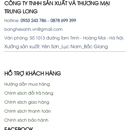
CÔNG TY TNHH SẢN XUẤT VÀ THƯƠNG MẠI
TRUNG LONG
Hotline:
0933 243 786
–
0878 699 399
banghexanh.vn@gmail.com
Văn phòng: Số 1013 đường Tam Trinh - Hoàng Mai - Hà Nội.
Xưởng sản xuất: Yên Sơn_Lục Nam_Bắc Giang
HỖ TRỢ KHÁCH HÀNG
Hướng dẫn mua hàng
Chính sách đổi trả hàng
Chính sách giao hàng
Chính sách thanh toán
Chính sách bảo hành
FACEBOOK