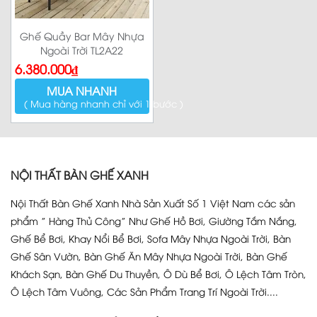
Ghế Quầy Bar Mây Nhựa
Ngoài Trời TL2A22
6.380.000
₫
MUA NHANH
( Mua hàng nhanh chỉ với 1 bước )
NỘI THẤT BÀN GHẾ XANH
Nội Thất Bàn Ghế Xanh Nhà Sản Xuất Số 1 Việt Nam các sản
phẩm ” Hàng Thủ Công” Như Ghế Hồ Bơi, Giường Tắm Nắng,
Ghế Bể Bơi, Khay Nổi Bể Bơi, Sofa Mây Nhựa Ngoài Trời, Bàn
Ghế Sân Vườn, Bàn Ghế Ăn Mây Nhựa Ngoài Trời, Bàn Ghế
Khách Sạn, Bàn Ghế Du Thuyền, Ô Dù Bể Bơi, Ô Lệch Tâm Tròn,
Ô Lệch Tâm Vuông, Các Sản Phẩm Trang Trí Ngoài Trời....