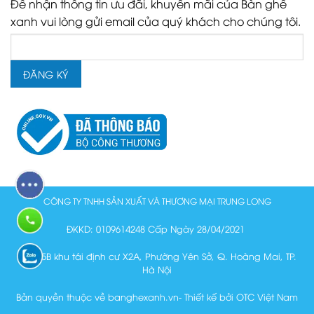
Để nhận thông tin ưu đãi, khuyến mãi của Bàn ghế
xanh vui lòng gửi email của quý khách cho chúng tôi.
CÔNG TY TNHH SẢN XUẤT VÀ THƯƠNG MẠI TRUNG LONG
ĐKKD: 0109614248 Cấp Ngày 28/04/2021
Lô N15B khu tái định cư X2A, Phường Yên Sở, Q. Hoàng Mai, TP.
Hà Nội
Bản quyền thuộc về banghexanh.vn- Thiết kế bởi OTC Việt Nam