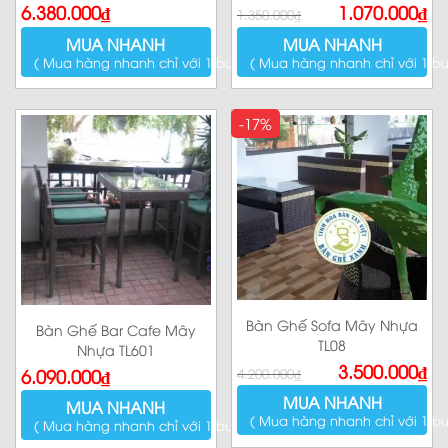
Giá
Giá
6.380.000
₫
1.070.000
₫
1.350.000
₫
gốc
hiện
là:
tại
MUA NHANH
MUA NHANH
1.350.000₫.
là:
1.070.000₫.
( Mua hàng nhanh chỉ với 1 bước )
( Mua hàng nhanh chỉ với 1 bư
-17%
Bàn Ghế Sofa Mây Nhựa
Bàn Ghế Bar Cafe Mây
TL08
Nhựa TL601
Giá
Giá
3.500.000
₫
6.090.000
₫
4.200.000
₫
gốc
hiện
là:
tại
MUA NHANH
4.200.000₫.
là:
MUA NHANH
3.500.000₫.
( Mua hàng nhanh chỉ với 1 bư
( Mua hàng nhanh chỉ với 1 bước )