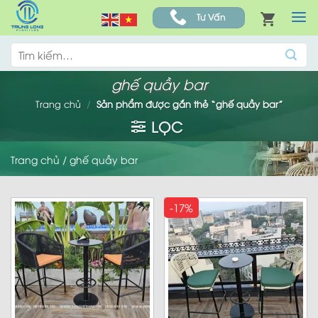
Skip
Tư Vấn
to
content
Tìm
kiếm:
ghế quầy bar
Trang chủ
/
Sản phẩm được gắn thẻ “ghế quầy bar”
LỌC
Trang chủ
/
ghế quầy bar
-17%