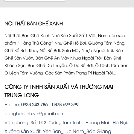
NỘI THẤT BÀN GHẾ XANH
Nội Thất Bàn Ghế Xanh Nhà Sản Xuất Số 1 Việt Nam các sản
phẩm ” Hàng Thủ Công” Như Ghế Hồ Bơi, Giường Tắm Nắng,
Ghế Bể Bơi, Khay Nổi Bể Bơi, Sofa Mây Nhựa Ngoài Trời, Bàn
Ghế Sân Vườn, Bàn Ghế Ăn Mây Nhựa Ngoài Trời, Bàn Ghế
Khách Sạn, Bàn Ghế Du Thuyền, Ô Dù Bể Bơi, Ô Lệch Tâm Tròn,
Ô Lệch Tâm Vuông, Các Sản Phẩm Trang Trí Ngoài Trời....
CÔNG TY TNHH SẢN XUẤT VÀ THƯƠNG MẠI
TRUNG LONG
Hotline:
0933 243 786
–
0878 699 399
banghexanh.vn@gmail.com
Văn phòng: Số 1013 đường Tam Trinh - Hoàng Mai - Hà Nội.
Xưởng sản xuất: Yên Sơn_Lục Nam_Bắc Giang