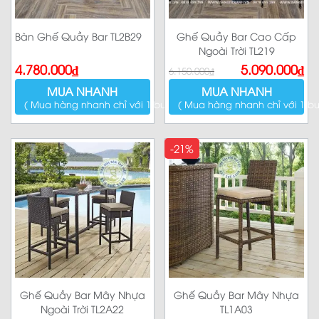
Bàn Ghế Quầy Bar TL2B29
Ghế Quầy Bar Cao Cấp
Ngoài Trời TL219
Giá
Giá
4.780.000
₫
5.090.000
₫
6.150.000
₫
gốc
hiện
là:
tại
MUA NHANH
MUA NHANH
6.150.000₫.
là:
5.090.000₫.
( Mua hàng nhanh chỉ với 1 bước )
( Mua hàng nhanh chỉ với 1 bư
-21%
Ghế Quầy Bar Mây Nhựa
Ghế Quầy Bar Mây Nhựa
Ngoài Trời TL2A22
TL1A03