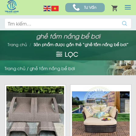
Skip
Tư Vấn
to
content
Tìm
kiếm:
ghề tắm nắng bể bơi
Trang chủ
/
Sản phẩm được gắn thẻ “ghề tắm nắng bể bơi”
LỌC
Trang chủ
/
ghề tắm nắng bể bơi