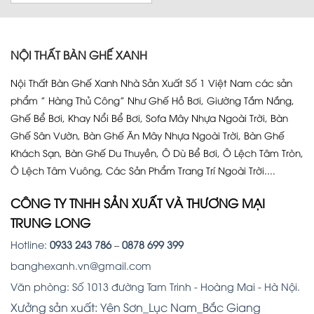
NỘI THẤT BÀN GHẾ XANH
Nội Thất Bàn Ghế Xanh Nhà Sản Xuất Số 1 Việt Nam các sản
phẩm ” Hàng Thủ Công” Như Ghế Hồ Bơi, Giường Tắm Nắng,
Ghế Bể Bơi, Khay Nổi Bể Bơi, Sofa Mây Nhựa Ngoài Trời, Bàn
Ghế Sân Vườn, Bàn Ghế Ăn Mây Nhựa Ngoài Trời, Bàn Ghế
Khách Sạn, Bàn Ghế Du Thuyền, Ô Dù Bể Bơi, Ô Lệch Tâm Tròn,
Ô Lệch Tâm Vuông, Các Sản Phẩm Trang Trí Ngoài Trời....
CÔNG TY TNHH SẢN XUẤT VÀ THƯƠNG MẠI
TRUNG LONG
Hotline:
0933 243 786
–
0878 699 399
banghexanh.vn@gmail.com
Văn phòng: Số 1013 đường Tam Trinh - Hoàng Mai - Hà Nội.
Xưởng sản xuất: Yên Sơn_Lục Nam_Bắc Giang