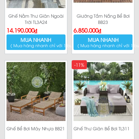
Ghế Nằm Thư Giãn Ngoài
Giường Tắm Nắng Bể Bơi
Trời TL3A24
BB23
14.190.000
₫
6.850.000
₫
MUA NHANH
MUA NHANH
( Mua hàng nhanh chỉ với 1 bước )
( Mua hàng nhanh chỉ với 1 bư
-11%
Ghế Bể Bơi Mây Nhựa BB21
Ghế Thư Giãn Bể Bơi TL311