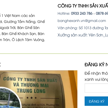
CÔNG TY TNHH SẢN XU
Hotline:
0933 243 786
–
0878 6
 1 Việt Nam các sản
banghexanh.vn@gmail.com
i, Giường Tắm Nắng, Ghế
Ngoài Trời, Bàn Ghế Sân
Văn phòng: Số 1013 đường Tam
, Bàn Ghế Khách Sạn, Bàn
Xưởng sản xuất: Yên Sơn_
m Tròn, Ô Lệch Tâm Vuông,
K
ĐĂNG KÝ 
Để nhận thô
xanh vui lòn