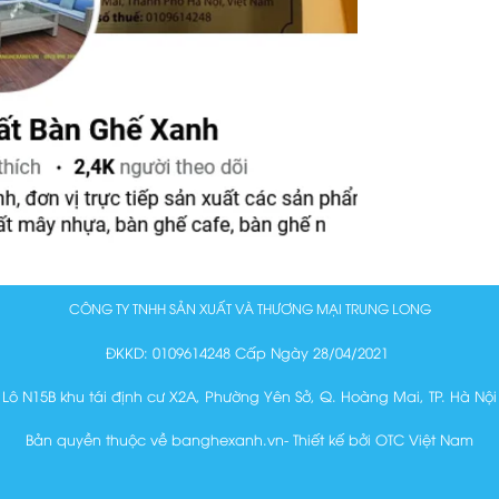
CÔNG TY TNHH SẢN XUẤT VÀ THƯƠNG MẠI TRUNG LONG
ĐKKD: 0109614248 Cấp Ngày 28/04/2021
Lô N15B khu tái định cư X2A, Phường Yên Sở, Q. Hoàng Mai, TP. Hà Nội
Bản quyền thuộc về banghexanh.vn- Thiết kế bởi OTC Việt Nam