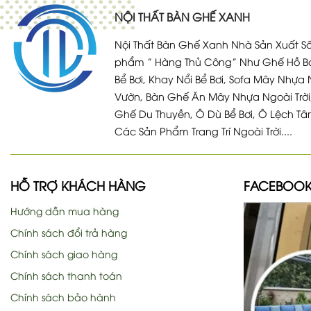
NỘI THẤT BÀN GHẾ XANH
Nội Thất Bàn Ghế Xanh Nhà Sản Xuất Số
phẩm ” Hàng Thủ Công” Như Ghế Hồ Bơ
Bể Bơi, Khay Nổi Bể Bơi, Sofa Mây Nhựa 
Vườn, Bàn Ghế Ăn Mây Nhựa Ngoài Trời
Ghế Du Thuyền, Ô Dù Bể Bơi, Ô Lệch Tâ
Các Sản Phẩm Trang Trí Ngoài Trời....
HỖ TRỢ KHÁCH HÀNG
FACEBOO
Hướng dẫn mua hàng
Chính sách đổi trả hàng
Chính sách giao hàng
Chính sách thanh toán
Chính sách bảo hành