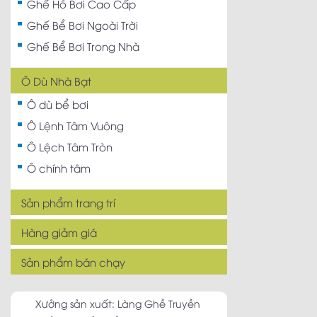
Ghế Hồ Bơi Cao Cấp
Ghế Bể Bơi Ngoài Trời
Ghế Bể Bơi Trong Nhà
Ô Dù Nhà Bạt
Ô dù bể bơi
Ô Lệnh Tâm Vuông
Ô Lệch Tâm Tròn
Ô chính tâm
Sản phẩm trang trí
Hàng giảm giá
Sản phẩm bán chạy
Xưởng sản xuất: Làng Ghề Truyền