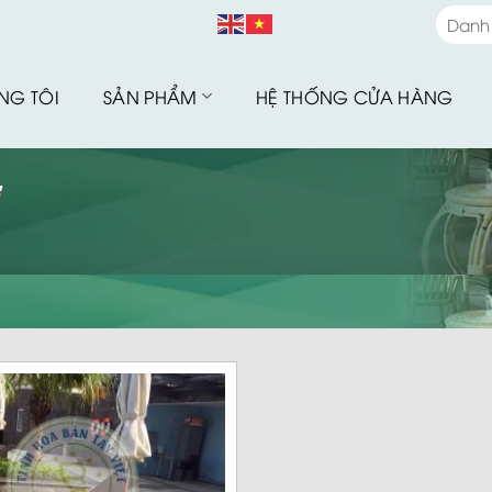
Danh
Danh
NG TÔI
SẢN PHẨM
HỆ THỐNG CỬA HÀNG
Bàn G
Bàn G
Bộ Sư
Bàn G
Sofa 
Bàn G
Bàn G
Xích 
Ghế B
Ô Dù 
Hàng 