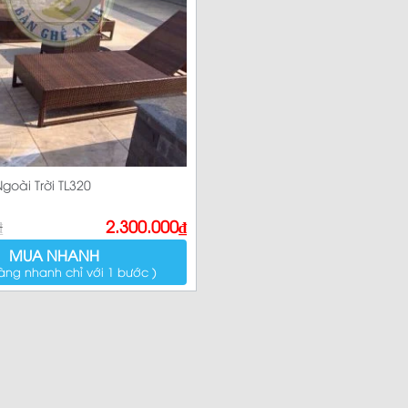
Sản p
goài Trời TL320
₫
2.300.000
₫
MUA NHANH
àng nhanh chỉ với 1 bước )