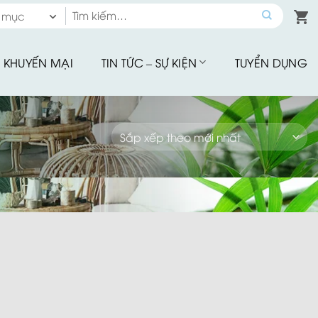
Tìm
 mục
kiếm:
 mục
KHUYẾN MẠI
TIN TỨC – SỰ KIỆN
TUYỂN DỤNG
hế Quầy Bar
hế Sân Vườn
u Tập
hế Ăn Ngoài Trời
Mây Nhựa
hế Ban Công
hế Cafe
Đu Thư Giãn
ể Bơi, Ghế Hồ Bơi
Nhà Bạt
giảm giá