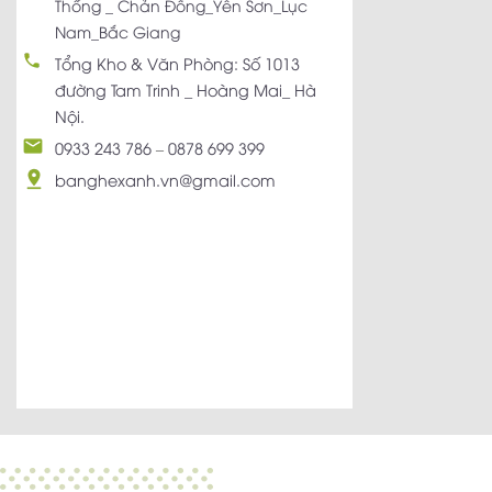
Thống _ Chản Đồng_Yên Sơn_Lục
Nam_Bắc Giang
Tổng Kho & Văn Phòng: Số 1013
đường Tam Trinh _ Hoàng Mai_ Hà
Nội.
0933 243 786
–
0878 699 399
banghexanh.vn@gmail.com