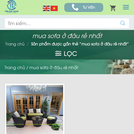
Skip
Tư Vấn
to
content
Tìm
kiếm:
mua sofa ở đâu rẻ nhất
Trang chủ
/
Sản phẩm được gắn thẻ “mua sofa ở đâu rẻ nhất”
LỌC
Trang chủ
/
mua sofa ở đâu rẻ nhất