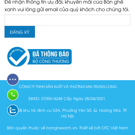
Để nhận thông tin ưu đãi, khuyến mãi của Bàn ghế
xanh vui lòng gửi email của quý khách cho chúng tôi.
CÔNG TY TNHH SẢN XUẤT VÀ THƯƠNG MẠI TRUNG LONG
ĐKKD: 0109614248 Cấp Ngày 28/04/2021
Lô N15B khu tái định cư X2A, Phường Yên Sở, Q. Hoàng Mai, TP.
Hà Nội
Bản quyền thuộc về banghexanh.vn- Thiết kế bởi OTC Việt Nam