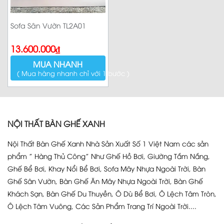
Sofa Sân Vườn TL2A01
13.600.000
₫
MUA NHANH
( Mua hàng nhanh chỉ với 1 bước )
NỘI THẤT BÀN GHẾ XANH
Nội Thất Bàn Ghế Xanh Nhà Sản Xuất Số 1 Việt Nam các sản
phẩm ” Hàng Thủ Công” Như Ghế Hồ Bơi, Giường Tắm Nắng,
Ghế Bể Bơi, Khay Nổi Bể Bơi, Sofa Mây Nhựa Ngoài Trời, Bàn
Ghế Sân Vườn, Bàn Ghế Ăn Mây Nhựa Ngoài Trời, Bàn Ghế
Khách Sạn, Bàn Ghế Du Thuyền, Ô Dù Bể Bơi, Ô Lệch Tâm Tròn,
Ô Lệch Tâm Vuông, Các Sản Phẩm Trang Trí Ngoài Trời....