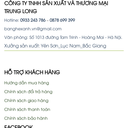
CÔNG TY TNHH SẢN XUẤT VÀ THƯƠNG MẠI
TRUNG LONG
Hotline:
0933 243 786
–
0878 699 399
banghexanh.vn@gmail.com
Văn phòng: Số 1013 đường Tam Trinh - Hoàng Mai - Hà Nội.
Xưởng sản xuất: Yên Sơn_Lục Nam_Bắc Giang
HỖ TRỢ KHÁCH HÀNG
Hướng dẫn mua hàng
Chính sách đổi trả hàng
Chính sách giao hàng
Chính sách thanh toán
Chính sách bảo hành
FACEBOOK