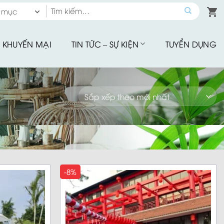
Tìm
 mục
kiếm:
 mục
KHUYẾN MẠI
TIN TỨC – SỰ KIỆN
TUYỂN DỤNG
hế Quầy Bar
hế Sân Vườn
u Tập
hế Ăn Ngoài Trời
Mây Nhựa
hế Ban Công
hế Cafe
Đu Thư Giãn
-8%
ể Bơi, Ghế Hồ Bơi
Nhà Bạt
giảm giá