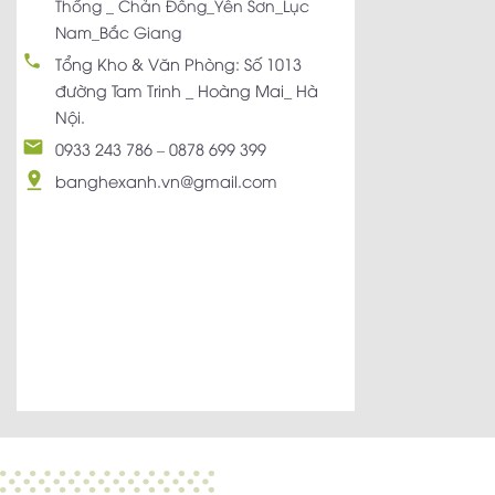
Thống _ Chản Đồng_Yên Sơn_Lục
Nam_Bắc Giang
Tổng Kho & Văn Phòng: Số 1013
đường Tam Trinh _ Hoàng Mai_ Hà
Nội.
0933 243 786
–
0878 699 399
banghexanh.vn@gmail.com