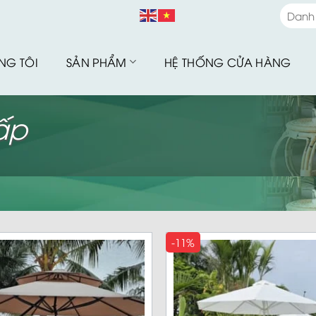
Danh
Danh
NG TÔI
SẢN PHẨM
HỆ THỐNG CỬA HÀNG
Bàn G
Bàn G
ấp
Bộ Sư
Bàn G
Sofa 
Bàn G
Bàn G
Xích 
-11%
Ghế B
Ô Dù 
Hàng 