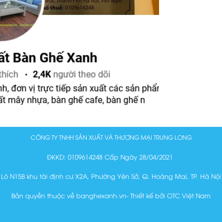
CÔNG TY TNHH SẢN XUẤT VÀ THƯƠNG MẠI TRUNG LONG
ĐKKD: 0109614248 Cấp Ngày 28/04/2021
Lô N15B khu tái định cư X2A, Phường Yên Sở, Q. Hoàng Mai, TP. Hà Nội
Bản quyền thuộc về banghexanh.vn- Thiết kế bởi OTC Việt Nam