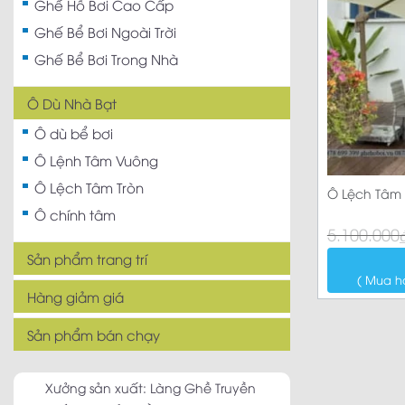
Ghế Hồ Bơi Cao Cấp
Ghế Bể Bơi Ngoài Trời
Ghế Bể Bơi Trong Nhà
Ô Dù Nhà Bạt
Ô dù bể bơi
Ô Lệnh Tâm Vuông
Ô Lệch Tâm Tròn
Ô Lệch Tâm
Ô chính tâm
Giá
Giá
5.100.000
gốc
hiện
là:
tại
Sản phẩm trang trí
5.100.000₫.
là:
( Mua h
4.550.000₫.
Hàng giảm giá
Sản phẩm bán chạy
Xưởng sản xuất: Làng Ghề Truyền