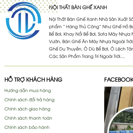
NỘI THẤT BÀN GHẾ XANH
Nội Thất Bàn Ghế Xanh Nhà Sản Xuất Số
phẩm ” Hàng Thủ Công” Như Ghế Hồ Bơ
Bể Bơi, Khay Nổi Bể Bơi, Sofa Mây Nhựa 
Vườn, Bàn Ghế Ăn Mây Nhựa Ngoài Trời
Ghế Du Thuyền, Ô Dù Bể Bơi, Ô Lệch Tâ
Các Sản Phẩm Trang Trí Ngoài Trời....
HỖ TRỢ KHÁCH HÀNG
FACEBOO
Hướng dẫn mua hàng
Chính sách đổi trả hàng
Chính sách giao hàng
Chính sách thanh toán
Chính sách bảo hành