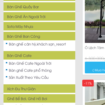
Bàn Ghế Quầy Bar
Bàn Ghế Ăn Ngoài Trời
Sofa Mây Nhựa
Bàn Ghế Ban Công
Bàn ghế căn hộ,khách sạn_resort
Ô Lệch Tâm 
Bàn Ghế Cafe
Giá
Giá
6.300.000
gốc
hiện
Bàn Ghế Cafe Ngoài Trời
là:
tại
6.300.000₫.
là:
( Mua h
Bàn ghế Cafe phổ thông
5.690.000₫.
Sản Xuất Theo Yêu Cầu
-11%
Xích Đu Thư Giãn
Ghế Bể Bơi, Ghế Hồ Bơi