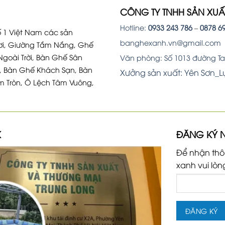
CÔNG TY TNHH SẢN XU
Hotline:
0933 243 786
–
0878 6
 1 Việt Nam các sản
banghexanh.vn@gmail.com
i, Giường Tắm Nắng, Ghế
Ngoài Trời, Bàn Ghế Sân
Văn phòng: Số 1013 đường Tam
, Bàn Ghế Khách Sạn, Bàn
Xưởng sản xuất: Yên Sơn_
m Tròn, Ô Lệch Tâm Vuông,
K
ĐĂNG KÝ 
Để nhận thô
xanh vui lòn