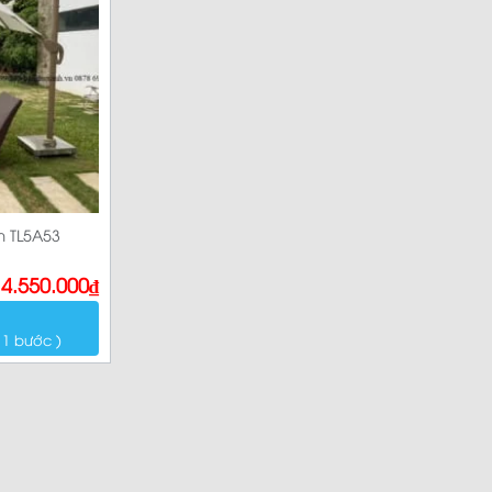
m TL5A53
4.550.000
₫
 1 bước )