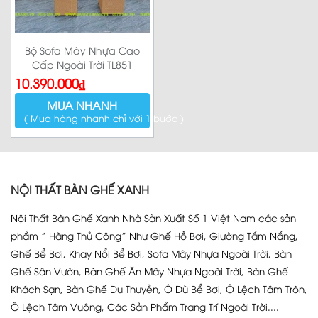
Bộ Sofa Mây Nhựa Cao
Cấp Ngoài Trời TL851
10.390.000
₫
MUA NHANH
( Mua hàng nhanh chỉ với 1 bước )
NỘI THẤT BÀN GHẾ XANH
Nội Thất Bàn Ghế Xanh Nhà Sản Xuất Số 1 Việt Nam các sản
phẩm ” Hàng Thủ Công” Như Ghế Hồ Bơi, Giường Tắm Nắng,
Ghế Bể Bơi, Khay Nổi Bể Bơi, Sofa Mây Nhựa Ngoài Trời, Bàn
Ghế Sân Vườn, Bàn Ghế Ăn Mây Nhựa Ngoài Trời, Bàn Ghế
Khách Sạn, Bàn Ghế Du Thuyền, Ô Dù Bể Bơi, Ô Lệch Tâm Tròn,
Ô Lệch Tâm Vuông, Các Sản Phẩm Trang Trí Ngoài Trời....