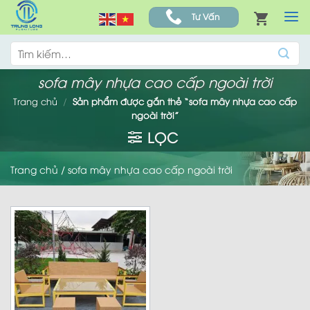
Skip
Tư Vấn
to
content
Tìm
kiếm:
sofa mây nhựa cao cấp ngoài trời
Trang chủ
/
Sản phẩm được gắn thẻ “sofa mây nhựa cao cấp
ngoài trời”
LỌC
Trang chủ
/
sofa mây nhựa cao cấp ngoài trời