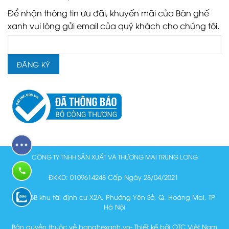
Để nhận thông tin ưu đãi, khuyến mãi của Bàn ghế
xanh vui lòng gửi email của quý khách cho chúng tôi.
CÔNG TY TNHH SẢN XUẤT VÀ THƯƠNG MẠI TRUNG LONG
ĐKKD: 0109614248 Cấp Ngày 28/04/2021
Lô N15B khu tái định cư X2A, Phường Yên Sở, Q. Hoàng Mai, TP.
Hà Nội
Bản quyền thuộc về banghexanh.vn- Thiết kế bởi OTC Việt Nam