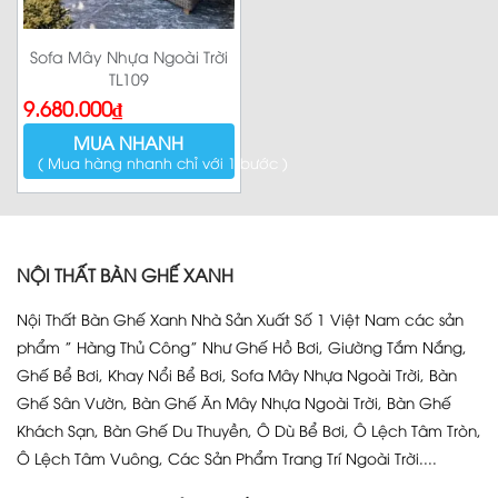
Sofa Mây Nhựa Ngoài Trời
TL109
9.680.000
₫
MUA NHANH
( Mua hàng nhanh chỉ với 1 bước )
NỘI THẤT BÀN GHẾ XANH
Nội Thất Bàn Ghế Xanh Nhà Sản Xuất Số 1 Việt Nam các sản
phẩm ” Hàng Thủ Công” Như Ghế Hồ Bơi, Giường Tắm Nắng,
Ghế Bể Bơi, Khay Nổi Bể Bơi, Sofa Mây Nhựa Ngoài Trời, Bàn
Ghế Sân Vườn, Bàn Ghế Ăn Mây Nhựa Ngoài Trời, Bàn Ghế
Khách Sạn, Bàn Ghế Du Thuyền, Ô Dù Bể Bơi, Ô Lệch Tâm Tròn,
Ô Lệch Tâm Vuông, Các Sản Phẩm Trang Trí Ngoài Trời....