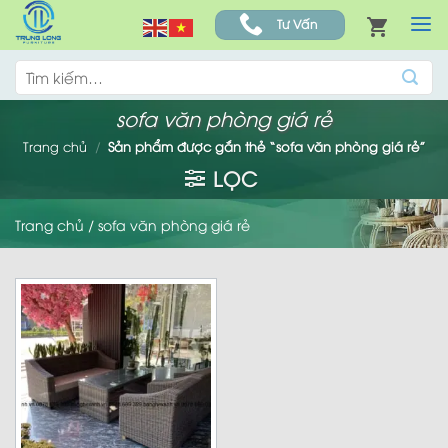
Skip
Tư Vấn
to
content
Tìm
kiếm:
sofa văn phòng giá rẻ
Trang chủ
/
Sản phẩm được gắn thẻ “sofa văn phòng giá rẻ”
LỌC
Trang chủ
/
sofa văn phòng giá rẻ