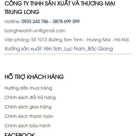
CÔNG TY TNHH SẢN XUẤT VÀ THƯƠNG MẠI
TRUNG LONG
Hotline:
0933 243 786
–
0878 699 399
banghexanh.vn@gmail.com
Văn phòng: Số 1013 đường Tam Trinh - Hoàng Mai - Hà Nội.
Xưởng sản xuất: Yên Sơn_Lục Nam_Bắc Giang
HỖ TRỢ KHÁCH HÀNG
Hướng dẫn mua hàng
Chính sách đổi trả hàng
Chính sách giao hàng
Chính sách thanh toán
Chính sách bảo hành
FACEBOOK