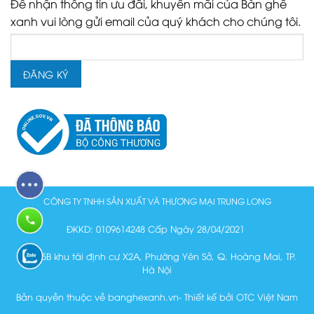
Để nhận thông tin ưu đãi, khuyến mãi của Bàn ghế
xanh vui lòng gửi email của quý khách cho chúng tôi.
CÔNG TY TNHH SẢN XUẤT VÀ THƯƠNG MẠI TRUNG LONG
ĐKKD: 0109614248 Cấp Ngày 28/04/2021
Lô N15B khu tái định cư X2A, Phường Yên Sở, Q. Hoàng Mai, TP.
Hà Nội
Bản quyền thuộc về banghexanh.vn- Thiết kế bởi OTC Việt Nam