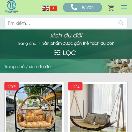
Skip
Tư Vấn
to
content
Tìm
kiếm:
xích đu đôi
Trang chủ
/
Sản phẩm được gắn thẻ “xích đu đôi”
LỌC
Trang chủ
/
xích đu đôi
-26%
-12%