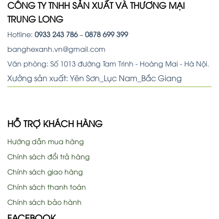
CÔNG TY TNHH SẢN XUẤT VÀ THƯƠNG MẠI
TRUNG LONG
Hotline:
0933 243 786
–
0878 699 399
banghexanh.vn@gmail.com
Văn phòng: Số 1013 đường Tam Trinh - Hoàng Mai - Hà Nội.
Xưởng sản xuất: Yên Sơn_Lục Nam_Bắc Giang
HỖ TRỢ KHÁCH HÀNG
Hướng dẫn mua hàng
Chính sách đổi trả hàng
Chính sách giao hàng
Chính sách thanh toán
Chính sách bảo hành
FACEBOOK