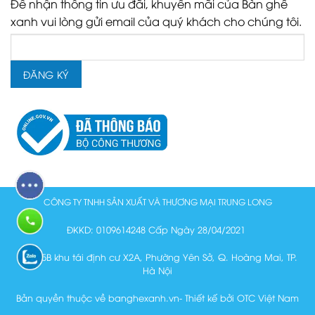
Để nhận thông tin ưu đãi, khuyến mãi của Bàn ghế
xanh vui lòng gửi email của quý khách cho chúng tôi.
CÔNG TY TNHH SẢN XUẤT VÀ THƯƠNG MẠI TRUNG LONG
ĐKKD: 0109614248 Cấp Ngày 28/04/2021
Lô N15B khu tái định cư X2A, Phường Yên Sở, Q. Hoàng Mai, TP.
Hà Nội
Bản quyền thuộc về banghexanh.vn- Thiết kế bởi OTC Việt Nam