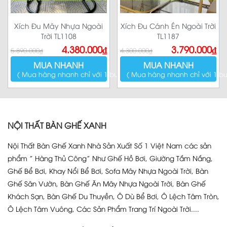
Xích Đu Mây Nhựa Ngoài
Xích Đu Cánh Én Ngoài Trời
Trời TL1108
TL1187
Giá
Giá
Giá
Giá
4.380.000
₫
3.790.000
₫
5.890.000
₫
4.300.000
₫
gốc
hiện
gốc
hiện
là:
tại
là:
tại
MUA NHANH
MUA NHANH
5.890.000₫.
là:
4.300.000₫.
là:
4.380.000₫.
3.790.000₫.
( Mua hàng nhanh chỉ với 1 bước )
( Mua hàng nhanh chỉ với 1 bư
NỘI THẤT BÀN GHẾ XANH
Nội Thất Bàn Ghế Xanh Nhà Sản Xuất Số 1 Việt Nam các sản
phẩm ” Hàng Thủ Công” Như Ghế Hồ Bơi, Giường Tắm Nắng,
Ghế Bể Bơi, Khay Nổi Bể Bơi, Sofa Mây Nhựa Ngoài Trời, Bàn
Ghế Sân Vườn, Bàn Ghế Ăn Mây Nhựa Ngoài Trời, Bàn Ghế
Khách Sạn, Bàn Ghế Du Thuyền, Ô Dù Bể Bơi, Ô Lệch Tâm Tròn,
Ô Lệch Tâm Vuông, Các Sản Phẩm Trang Trí Ngoài Trời....