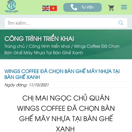
Skip
Tư Vấn
to
content
Tìm
kiếm:
CÔNG TRÌNH TRIỂN KHAI
Trang chủ
/
Công trình triển khai
/
Wings Coffee Đã Chọn
Bàn Ghế Mây Nhựa Tại Bàn Ghế Xanh
WINGS COFFEE ĐÃ CHỌN BÀN GHẾ MÂY NHỰA TẠI
BÀN GHẾ XANH
Ngày đăng: 11/10/2021
CHỊ MAI NGỌC CHỦ QUÁN
WINGS COFFEE ĐÃ CHỌN BÀN
GHẾ MÂY NHỰA TẠI BÀN GHẾ
XANH