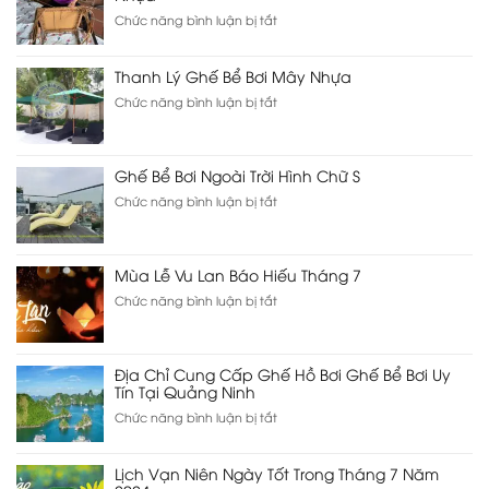
ở
Chức năng bình luận bị tắt
Dịch
Vụ
Thanh Lý Ghế Bể Bơi Mây Nhựa
Đan
Lại
ở
Chức năng bình luận bị tắt
và
Thanh
Bảo
Lý
Dưỡng
Ghế
Bàn
Ghế Bể Bơi Ngoài Trời Hình Chữ S
Bể
Ghế
Bơi
ở
Chức năng bình luận bị tắt
Mây
Mây
Ghế
Nhựa
Nhựa
Bể
Bơi
Mùa Lễ Vu Lan Báo Hiếu Tháng 7
Ngoài
Trời
ở
Chức năng bình luận bị tắt
Hình
Mùa
Chữ
Lễ
S
Vu
Địa Chỉ Cung Cấp Ghế Hồ Bơi Ghế Bể Bơi Uy
Lan
Tín Tại Quảng Ninh
Báo
Hiếu
ở
Chức năng bình luận bị tắt
Tháng
Địa
7
Chỉ
Lịch Vạn Niên Ngày Tốt Trong Tháng 7 Năm
Cung