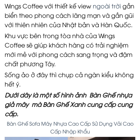
Wings Coffee với thiết kế view
ngoài trời
gần
biển theo phong cách lãng mạn và gần gũi
với thiên nhiên của Nhật bản và Hàn Quốc.
Khu vực bên trong tòa nhà của Wings
Coffee sẽ giúp khách hàng có trải nghiệm
mới mẻ với phong cách sang trọng và đậm
chất phương Tây.
Sống ảo ở đây thì chụp cả ngàn kiểu không
hết ý.
Dưới dây là một số hình ảnh Bàn Ghế nhựa
giả mây mà Bàn Ghế Xanh cung cấp cung
cấp.
Bàn Ghế Sofa Mây Nhựa Cao Cấp Sử Dụng Vải Cao
Cấp Nhập Khẩu