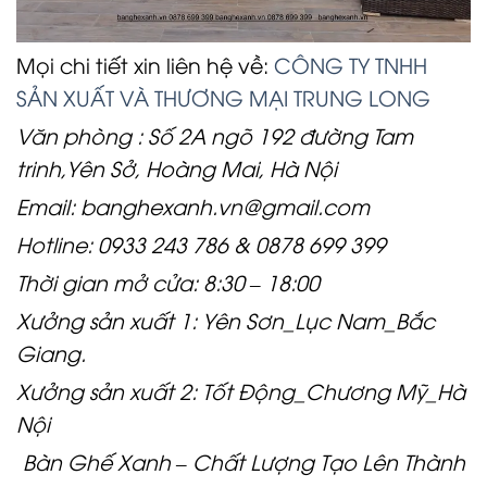
Mọi chi tiết xin liên hệ về:
CÔNG TY TNHH
SẢN XUẤT VÀ THƯƠNG MẠI TRUNG LONG
Văn phòng : Số 2A ngõ 192 đường Tam
trinh,Yên Sở, Hoàng Mai, Hà Nội
Email: banghexanh.vn@gmail.com
Hotline: 0933 243 786 & 0878 699 399
Thời gian mở cửa: 8:30 – 18:00
Xưởng sản xuất 1: Yên Sơn_Lục Nam_Bắc
Giang.
Xưởng sản xuất 2: Tốt Động_Chương Mỹ_Hà
Nội
Bàn Ghế Xanh – Chất Lượng Tạo Lên Thành