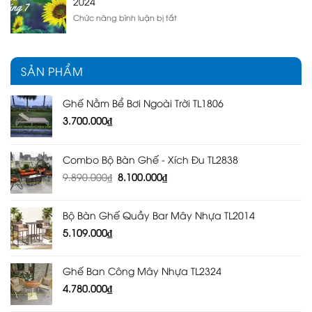
2024
Cấp
Ghế
ở
Chức năng bình luận bị tắt
Hồ
Lịch
Bơi
Vạn
Ghế
Niên
Bể
Ngày
SẢN PHẨM
Bơi
Tốt
Uy
Trong
Tín
Tháng
Ghế Nằm Bể Bơi Ngoài Trời TL1806
Tại
7
3.700.000
₫
Quảng
Năm
Ninh
2024
Combo Bộ Bàn Ghế - Xích Đu TL2838
Giá
Giá
9.890.000
₫
8.100.000
₫
gốc
hiện
là:
tại
Bộ Bàn Ghế Quầy Bar Mây Nhựa TL2014
9.890.000₫.
là:
5.109.000
₫
8.100.000₫.
Ghế Ban Công Mây Nhựa TL2324
4.780.000
₫