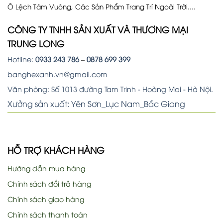
Ô Lệch Tâm Vuông, Các Sản Phẩm Trang Trí Ngoài Trời....
CÔNG TY TNHH SẢN XUẤT VÀ THƯƠNG MẠI
TRUNG LONG
Hotline:
0933 243 786
–
0878 699 399
banghexanh.vn@gmail.com
Văn phòng: Số 1013 đường Tam Trinh - Hoàng Mai - Hà Nội.
Xưởng sản xuất: Yên Sơn_Lục Nam_Bắc Giang
HỖ TRỢ KHÁCH HÀNG
Hướng dẫn mua hàng
Chính sách đổi trả hàng
Chính sách giao hàng
Chính sách thanh toán