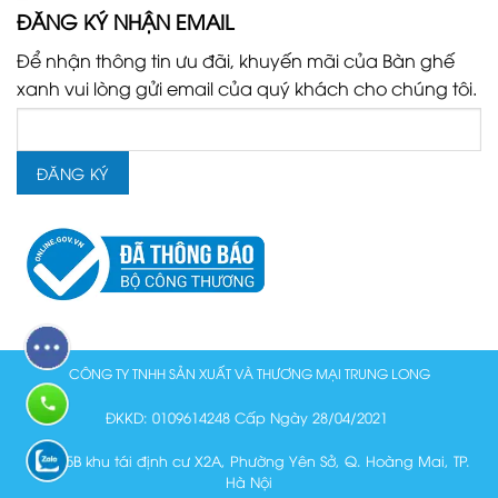
ĐĂNG KÝ NHẬN EMAIL
Để nhận thông tin ưu đãi, khuyến mãi của Bàn ghế
xanh vui lòng gửi email của quý khách cho chúng tôi.
CÔNG TY TNHH SẢN XUẤT VÀ THƯƠNG MẠI TRUNG LONG
ĐKKD: 0109614248 Cấp Ngày 28/04/2021
Lô N15B khu tái định cư X2A, Phường Yên Sở, Q. Hoàng Mai, TP.
Hà Nội