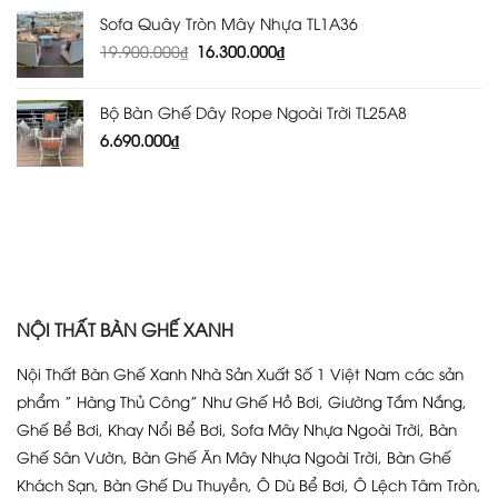
Sofa Quây Tròn Mây Nhựa TL1A36
Giá
Giá
19.900.000
₫
16.300.000
₫
gốc
hiện
là:
tại
Bộ Bàn Ghế Dây Rope Ngoài Trời TL25A8
19.900.000₫.
là:
6.690.000
₫
16.300.000₫.
NỘI THẤT BÀN GHẾ XANH
Nội Thất Bàn Ghế Xanh Nhà Sản Xuất Số 1 Việt Nam các sản
phẩm ” Hàng Thủ Công” Như Ghế Hồ Bơi, Giường Tắm Nắng,
Ghế Bể Bơi, Khay Nổi Bể Bơi, Sofa Mây Nhựa Ngoài Trời, Bàn
Ghế Sân Vườn, Bàn Ghế Ăn Mây Nhựa Ngoài Trời, Bàn Ghế
Khách Sạn, Bàn Ghế Du Thuyền, Ô Dù Bể Bơi, Ô Lệch Tâm Tròn,