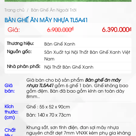
Trang chủ
/
Bàn Ghế Ăn Ngoài Trời
BÀN GHẾ ĂN MÂY NHỰA TL5A41
Giá
Giá
Giá:
6.390.000
₫
₫
6.900.000
gốc
hiện
là:
tại
Thương hiệu:
Bàn Ghế Xanh
6.900.000₫.
là:
Nguồn gốc:
6.390.000₫.
Sản Xuất tại Nội Thất Bàn Ghế Xanh Việt
Nam
Nhà phân phối:
Nội Thất Bàn Ghế Xanh
Giá bán cho bộ sản phẩm
Bàn ghế ăn mây
Giá
nhựa TL5A41
gồm 6 ghế 1 bàn. Ghế không bao
bán:
gồm đệm. Bàn đã bao gồm kính an toàn dày
8mm.
.
Kích
Ghế : 55 x 52 x 90cm
thước:
Bàn: 140 x 70 x 73cm
(cm)
Khung sắt, sơn tĩnh điện, đan
sợi mây nhựa
Chất
nguyên chất dẹt 7mm VNXK kèm phụ gia kháng
liệu: