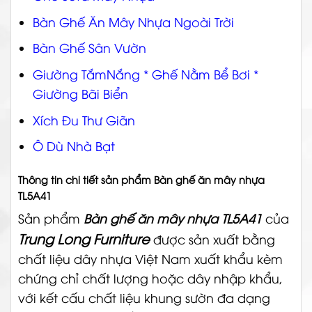
Bàn Ghế Ăn Mây Nhựa Ngoài Trời
Bàn Ghế Sân Vườn
Giường TắmNắng * Ghế Nằm Bể Bơi *
Giường Bãi Biển
Xích Đu Thư Giãn
Ô Dù Nhà Bạt
Thông tin chi tiết sản phẩm Bàn ghế ăn mây nhựa
TL5A41
Sản phẩm
Bàn ghế ăn mây nhựa TL5A41
của
Trung Long Furniture
được sản xuất bằng
chất liệu dây nhựa Việt Nam xuất khẩu kèm
chứng chỉ chất lượng hoặc dây nhập khẩu,
với kết cấu chất liệu khung sườn đa dạng