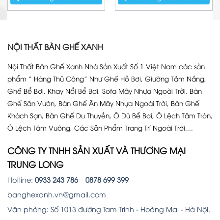
NỘI THẤT BÀN GHẾ XANH
Nội Thất Bàn Ghế Xanh Nhà Sản Xuất Số 1 Việt Nam các sản
phẩm ” Hàng Thủ Công” Như Ghế Hồ Bơi, Giường Tắm Nắng,
Ghế Bể Bơi, Khay Nổi Bể Bơi, Sofa Mây Nhựa Ngoài Trời, Bàn
Ghế Sân Vườn, Bàn Ghế Ăn Mây Nhựa Ngoài Trời, Bàn Ghế
Khách Sạn, Bàn Ghế Du Thuyền, Ô Dù Bể Bơi, Ô Lệch Tâm Tròn,
Ô Lệch Tâm Vuông, Các Sản Phẩm Trang Trí Ngoài Trời....
CÔNG TY TNHH SẢN XUẤT VÀ THƯƠNG MẠI
TRUNG LONG
Hotline:
0933 243 786
–
0878 699 399
banghexanh.vn@gmail.com
Văn phòng: Số 1013 đường Tam Trinh - Hoàng Mai - Hà Nội.