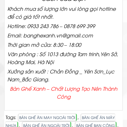
Khách mua số lượng lớn vui lòng gọi hotline
để có giá tốt nhất.
Hotline: 0933 243 786 – 0878 699 399
Email: banghexanh.vn@gmail.com
Thời gian mở cửa: 8:30 – 18:00
Văn phòng : Số 1013 đường Tam trinh,Yên Sở,
Hoàng Mai, Hà Nội
Xưởng sản xuất : Chản Đồng _ Yên Sơn_Lục
Nam_Bắc Giang.
Bàn Ghế Xanh – Chất
Lượng Tạo Nên Thành
Công
Tags:
,
BÀN GHẾ ĂN MAY NGOÀI TRỜI
BÀN GHẾ ĂN MÂY
,
,
,
NHỰA
BÀN GHẾ ĂN NGOÀI TRỜI
BÀN GHẾ BAN CÔNG