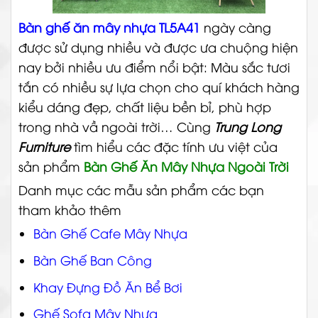
Bàn ghế ăn mây nhựa TL5A41
ngày càng
được sử dụng nhiều và được ưa chuộng hiện
nay bởi nhiều ưu điểm nổi bật: Màu sắc tươi
tắn có nhiều sự lựa chọn cho quí khách hàng
kiểu dáng đẹp, chất liệu bền bỉ, phù hợp
trong nhà vầ ngoài trời…
Cùng
Trung Long
Furniture
tìm hiểu các đặc tính ưu việt của
sản phẩm
Bàn Ghế Ăn Mây Nhựa Ngoài Trời
Danh mục các mẫu sản phẩm các bạn
tham khảo thêm
Bàn Ghế Cafe Mây Nhựa
Bàn Ghế Ban Công
Khay Đựng Đồ Ăn Bể Bơi
Ghế Sofa Mây Nhựa