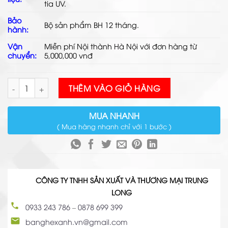
tia UV.
Bảo
Bộ sản phẩm BH 12 tháng.
hành:
Vận
Miễn phí Nội thành Hà Nội với đơn hàng từ
chuyển:
5,000,000 vnđ
Bàn Ghế Ăn Mây Nhựa TL5A41 số lượng
THÊM VÀO GIỎ HÀNG
MUA NHANH
( Mua hàng nhanh chỉ với 1 bước )
CÔNG TY TNHH SẢN XUẤT VÀ THƯƠNG MẠI TRUNG
LONG
0933 243 786
–
0878 699 399
banghexanh.vn@gmail.com