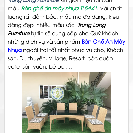
mẫu
Bàn ghế ăn mây nhựa TL5A41
. Với chất
lượng rất đảm bảo, mẫu mã đa dạng, kiểu
dáng đẹp, nhiều mầu sắc,
Trung Long
Furniture
tự tin sẽ cung cấp cho Quý khách
những dịch vụ và sản phẩm
Bàn Ghế Ăn Mây
Nhựa
ngoài trời tốt nhất phục vụ cho, Khách
sạn, Du thuyền, Village, Resort, các quán
cafe, sân vườn, bể bơi, …