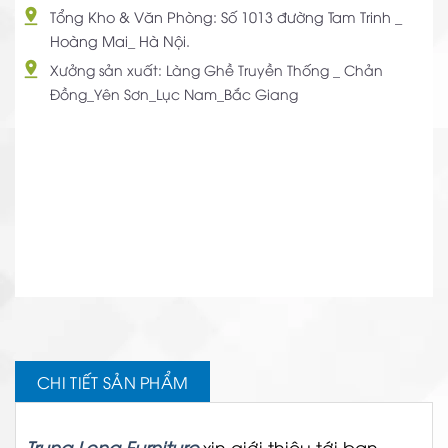
Tổng Kho & Văn Phòng: Số 1013 đường Tam Trinh _
Hoàng Mai_ Hà Nội.
Xưởng sản xuất: Làng Ghề Truyền Thống _ Chản
Đồng_Yên Sơn_Lục Nam_Bắc Giang
CHI TIẾT SẢN PHẨM
Trung Long Furniture
xin giới thiệu tới bạn