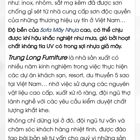
như: inox, nhôm, sắt mạ kẽm đã được sơn
chống gỉ sét từ nhà cung cấp sơn độc quyền
của những thương hiệu uy tín ở Việt Nam…
Độ bền của
Sofa Mây Nhựa
cao, có thể chịu
được khí hậu khắc nghiệt như mưa, gió bởi hoạt
chất kháng tia UV có trong sợi nhựa giả mây.
Trung Long Furniture
là nhà sản xuất có
nhiều năm kinh nghiệm trong việc thực hiện
các dự án khách sạn, resort, du thuyền 5 sao
tại Việt Nam… nhờ việc sử dụng các nguyên
vật liệu cao cấp, xuất xứ rõ ràng, đội ngũ thợ
lành nghề với các yêu cầu kiểm duyệt chất
lượng khắt khe.
Không chỉ dừng lại ở đó, đội ngũ tư vấn và
chăm sóc khách hàng nhiệt tình, được đào
tạo bài bản sẽ tư vấn cho quý vị những sản