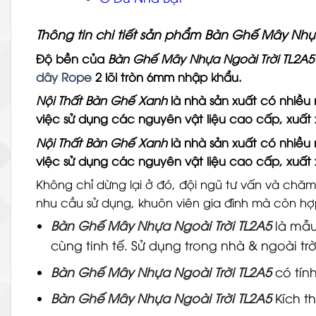
Thông tin chi tiết sản phẩm Bàn Ghế Mây Nhự
Độ bền của
Bàn Ghế Mây Nhựa Ngoài Trời TL2A5
dây Rope
2 lõi tròn 6mm nhập khẩu.
Nội Thất Bàn Ghế Xanh
là nhà sản xuất có nhiều 
việc sử dụng các nguyên vật liệu cao cấp, xuất 
Nội Thất Bàn Ghế Xanh
là nhà sản xuất có nhiều 
việc sử dụng các nguyên vật liệu cao cấp, xuất 
Không chỉ dừng lại ở đó, đội ngũ tư vấn và chă
nhu cầu sử dụng, khuôn viên gia đình mà còn hợ
Bàn Ghế Mây Nhựa Ngoài Trời TL2A5
là mẫu 
cùng tinh tế.
Sử dụng trong nhà & ngoài trờ
Bàn Ghế Mây Nhựa Ngoài Trời TL2A5
có tín
Bàn Ghế Mây Nhựa Ngoài Trời TL2A5
Kích t