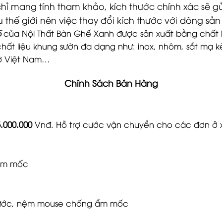
 chỉ mang tính tham khảo, kích thước chính xác sẽ g
u thế giới nên việc thay đổi kích thước với dòng s
5
của Nội Thất Bàn Ghế Xanh được sản xuất bằng chất 
chất liệu khung sườn đa dạng như: inox, nhôm, sắt mạ 
 ở Việt Nam…
Chính Sách Bán Hàng
5.000.000
Vnđ. Hỗ trợ cước vận chuyển cho các đơn ở 
 ẩm mốc
g nước, nệm mouse chống ẩm mốc