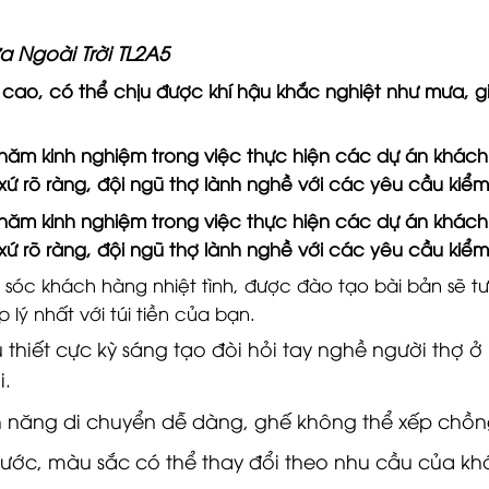
a Ngoài Trời TL2A5
cao, có thể chịu được khí hậu khắc nghiệt như mưa, gi
năm kinh nghiệm trong việc thực hiện các dự án khách 
xứ rõ ràng, đội ngũ thợ lành nghề với các yêu cầu kiể
năm kinh nghiệm trong việc thực hiện các dự án khách 
xứ rõ ràng, đội ngũ thợ lành nghề với các yêu cầu kiể
m sóc khách hàng nhiệt tình, được đào tạo bài bản sẽ 
p lý nhất với túi tiền của bạn.
thiết cực kỳ sáng tạo đòi hỏi tay nghề người thợ ở
i.
h năng di chuyển dễ dàng, ghế không thể xếp chồn
hước, màu sắc có thể thay đổi theo nhu cầu của k