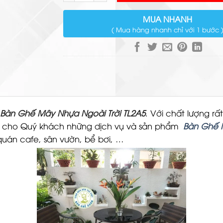
MUA NHANH
( Mua hàng nhanh chỉ với 1 bước 
Bàn Ghế Mây Nhựa Ngoài Trời TL2A5
. Với chất lượng 
p cho Quý khách những dịch vụ và sản phẩm
Bàn Ghế 
 quán cafe, sân vườn, bể bơi, …