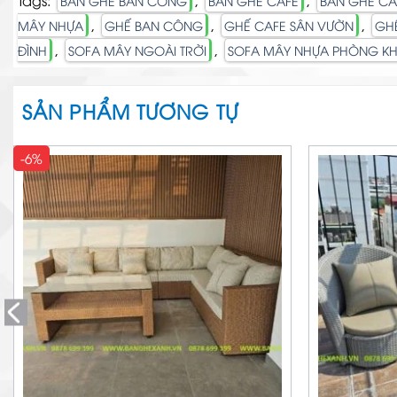
Tags:
,
,
BÀN GHẾ BAN CÔNG
BÀN GHẾ CAFE
BÀN GHẾ CA
,
,
,
MÂY NHỰA
GHẾ BAN CÔNG
GHẾ CAFE SÂN VƯỜN
GH
,
,
ĐÌNH
SOFA MÂY NGOÀI TRỜI
SOFA MÂY NHỰA PHÒNG K
SẢN PHẨM TƯƠNG TỰ
-6%