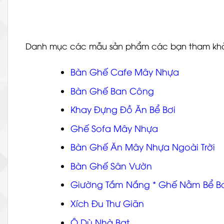
Danh mục các mẫu sản phẩm các bạn tham kh
Bàn Ghế Cafe Mây Nhựa
Bàn Ghế Ban Công
Khay Đựng Đồ Ăn Bể Bơi
Ghế Sofa Mây Nhựa
Bàn Ghế Ăn Mây Nhựa Ngoài Trời
Bàn Ghế Sân Vườn
Giường Tắm Nắng
*
Ghế Nằm Bể B
Xích Đu Thư Giãn
Ô Dù Nhà Bạt