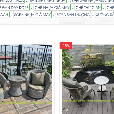
,
,
FE MÂY NHỰA
BÀN GHẾ MÂY NHỰA
BÀN GHẾ NHỰA GIẢ MÂ
,
,
,
Ế ĐAN DÂY ROPE
GHẾ NHỰA GIẢ MÂY
GHẾ THƯ GIÃN
GHẾ
,
,
,
HÁCH
SOFA NHỰA GIẢ MÂY
SOFA SÂN THƯỢNG
XƯỞNG SẢ
-18%