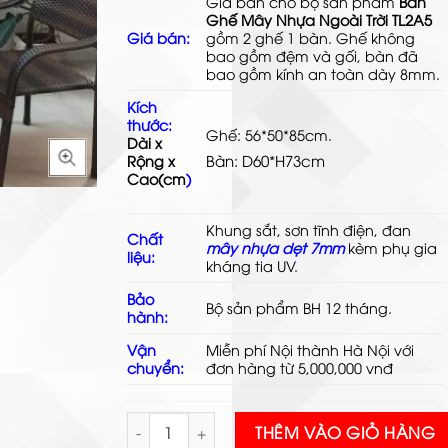
Giá bán cho bộ sản phẩm
Bàn
Ghế Mây Nhựa Ngoài Trời TL2A5
Sản p
Giá bán:
gồm 2 ghế 1 bàn. Ghế không
bao gồm đệm và gối, bàn đã
bao gồm kính an toàn dày 8mm.
Kích
thước:
Ghế: 56*50*85cm.
Dài x
Bàn: D60*H73cm
Rộng x
Cao(cm
)
Khung sắt, sơn tĩnh điện, đan
Chất
mây nhựa dẹt 7mm
kèm phụ gia
liệu:
kháng tia UV.
Bảo
Bộ sản phẩm BH 12 tháng.
hành:
Vận
Miễn phí Nội thành Hà Nội với
chuyển:
đơn hàng từ 5,000,000 vnđ
Bàn Ghế Mây Nhựa Ngoài Trời TL2A5 số lượng
THÊM VÀO GIỎ HÀNG