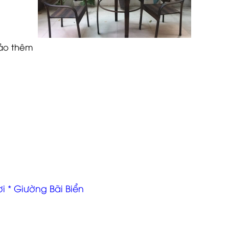
ảo thêm
ơi
*
Giường Bãi Biển