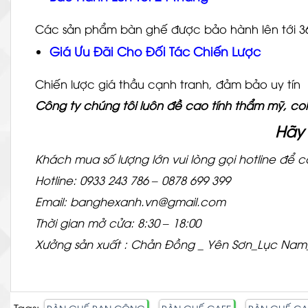
Các sản phẩm bàn ghế được bảo hành lên tới 36 t
Giá Ưu Đãi Cho Đối Tác Chiến Lược
Chiến lược giá thầu cạnh tranh, đảm bảo uy tín
Công ty chúng tôi luôn đề cao tính thẩm mỹ, coi 
Hãy 
Khách mua số lượng lớn vui lòng gọi hotline để có
Hotline: 0933 243 786 – 0878 699 399
Email: banghexanh.vn@gmail.com
Thời gian mở cửa: 8:30 – 18:00
Xưởng sản xuất : Chản Đồng _ Yên Sơn_Lục Nam