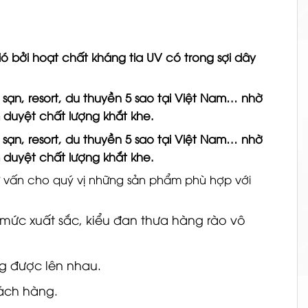
ó bởi hoạt chất kháng tia UV có trong sợi dây
sạn, resort, du thuyền 5 sao tại Việt Nam… nhờ
m duyệt chất lượng khắt khe.
sạn, resort, du thuyền 5 sao tại Việt Nam… nhờ
m duyệt chất lượng khắt khe.
tư vấn cho quý vị những sản phẩm phù hợp với
 mức xuất sắc, kiểu đan thưa hàng rào vô
g được lên nhau.
hách hàng.