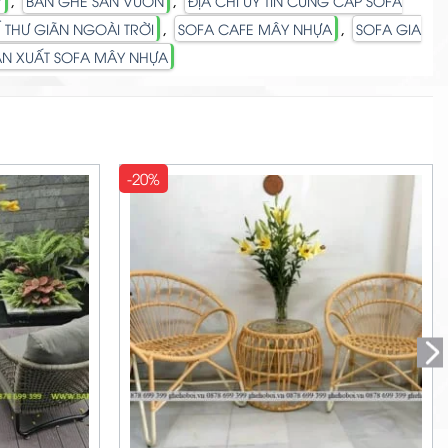
,
,
Y
BÀN GHẾ SÂN VƯỜN
ĐỊA CHỈ UY TÍN CUNG CẤP SOFA
,
,
 THƯ GIÃN NGOÀI TRỜI
SOFA CAFE MÂY NHỰA
SOFA GIA
N XUẤT SOFA MÂY NHỰA
-20%