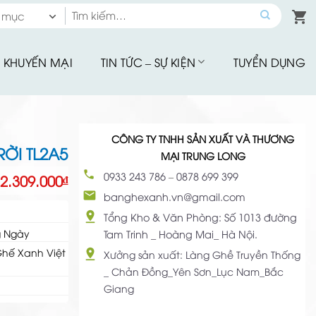
Tìm
 mục
kiếm:
 mục
KHUYẾN MẠI
TIN TỨC – SỰ KIỆN
TUYỂN DỤNG
hế Quầy Bar
hế Sân Vườn
u Tập
CÔNG TY TNHH SẢN XUẤT VÀ THƯƠNG
hế Ăn Ngoài Trời
ỜI TL2A5
MẠI TRUNG LONG
Mây Nhựa
0933 243 786
–
0878 699 399
2.309.000
₫
hế Ban Công
banghexanh.vn@gmail.com
hế Cafe
Tổng Kho & Văn Phòng: Số 1013 đường
g Ngày
Tam Trinh _ Hoàng Mai_ Hà Nội.
Đu Thư Giãn
Ghế Xanh Việt
Xưởng sản xuất: Làng Ghề Truyền Thống
ể Bơi, Ghế Hồ Bơi
_ Chản Đồng_Yên Sơn_Lục Nam_Bắc
Giang
Nhà Bạt
giảm giá