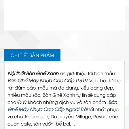
CHI TIẾT SẢN PHẨM
Nội thất Bàn Ghế Xanh
xin giới thiệu tới bạn mẫu
Bàn Ghế Mây Nhựa Cao Cấp TL619
. Với chất lượng
rất đảm bảo, mẫu mã đa dạng, kiểu dáng đẹp,
nhiều mầu sắc,
Bàn Ghế Xanh
tự tin sẽ cung cấp
cho Quý khách những dịch vụ và sản phẩm
Bàn
Ghế Mây Nhựa Cao Cấp Ngoài Trời
tốt nhất phục
vụ cho, Khách sạn, Du thuyền, Village, Resort, các
quán cafe, sân vườn, bể bơi, …