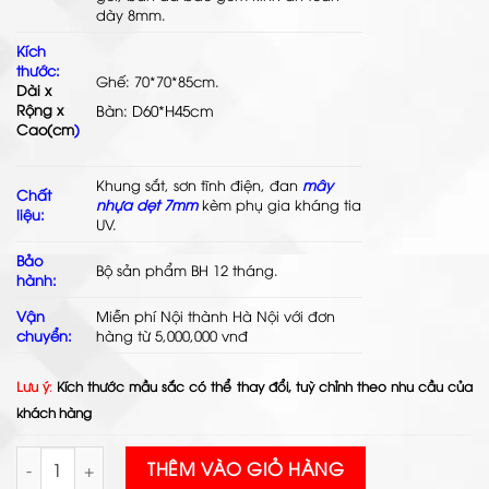
dày 8mm.
Kích
thước:
Ghế: 70*70*85cm.
Dài x
Rộng x
Bàn: D60*H45cm
Cao(cm
)
Khung sắt, sơn tĩnh điện, đan
mây
Chất
nhựa dẹt 7mm
kèm phụ gia kháng tia
liệu:
UV.
Bảo
Bộ sản phẩm BH 12 tháng.
hành:
Vận
Miễn phí Nội thành Hà Nội với đơn
chuyển:
hàng từ 5,000,000 vnđ
Lưu ý
:
Kích thước mầu sắc có thể thay đổi, tuỳ chỉnh theo nhu cầu của
khách hàng
Bàn Ghế Mây Nhựa Cao Cấp TL619 số lượng
THÊM VÀO GIỎ HÀNG