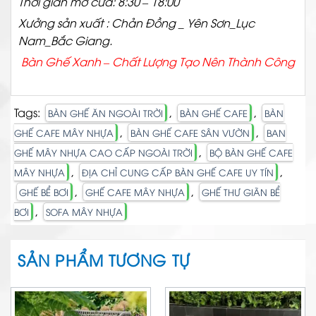
Thời gian mở cửa: 8:30 – 18:00
Xưởng sản xuất : Chản Đồng _ Yên Sơn_Lục
Nam_Bắc Giang.
Bàn Ghế Xanh – Chất
Lượng Tạo Nên Thành Công
Tags:
,
,
BÀN GHẾ ĂN NGOÀI TRỜI
BÀN GHẾ CAFE
BÀN
,
,
GHẾ CAFE MÂY NHỰA
BÀN GHẾ CAFE SÂN VƯỜN
BAN
,
GHẾ MÂY NHỰA CAO CẤP NGOÀI TRỜI
BỘ BÀN GHẾ CAFE
,
,
MÂY NHỰA
ĐỊA CHỈ CUNG CẤP BÀN GHẾ CAFE UY TÍN
,
,
GHẾ BỂ BƠI
GHẾ CAFE MÂY NHỰA
GHẾ THƯ GIÃN BỂ
,
BƠI
SOFA MÂY NHỰA
SẢN PHẨM TƯƠNG TỰ