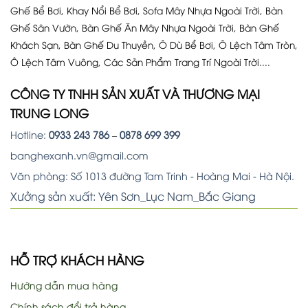
Ghế Bể Bơi, Khay Nổi Bể Bơi, Sofa Mây Nhựa Ngoài Trời, Bàn
Ghế Sân Vườn, Bàn Ghế Ăn Mây Nhựa Ngoài Trời, Bàn Ghế
Khách Sạn, Bàn Ghế Du Thuyền, Ô Dù Bể Bơi, Ô Lệch Tâm Tròn,
Ô Lệch Tâm Vuông, Các Sản Phẩm Trang Trí Ngoài Trời....
CÔNG TY TNHH SẢN XUẤT VÀ THƯƠNG MẠI
TRUNG LONG
Hotline:
0933 243 786
–
0878 699 399
banghexanh.vn@gmail.com
Văn phòng: Số 1013 đường Tam Trinh - Hoàng Mai - Hà Nội.
Xưởng sản xuất: Yên Sơn_Lục Nam_Bắc Giang
HỖ TRỢ KHÁCH HÀNG
Hướng dẫn mua hàng
Chính sách đổi trả hàng