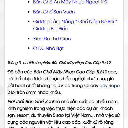
Bàn Ghế Ăn Mây Nhựa Ngoài Trời
Bàn Ghế Sân Vườn
Giường Tắm Nắng
*
Ghế Nằm Bể Bơi
*
Giường Bãi Biển
Xích Đu Thư Giãn
Ô Dù Nhà Bạt
Thông tin chi tiết sản phẩm Bàn Ghế Mây Nhựa Cao Cấp TL619
Độ bền của
Bàn Ghế Mây Nhựa Cao Cấp TL619
cao,
có thể chịu được khí hậu khắc nghiệt như mưa, gió
bởi hoạt chất kháng tia UV có trong sợi dây
dây Rope
2 lõi tròn 6mm nhập khẩu.
Nội Thất Bàn Ghế Xanh
là nhà sản xuất có nhiều năm
kinh nghiệm trong việc thực hiện các dự án khách
sạn, resort, du thuyền 5 sao tại Việt Nam… nhờ việc sử
dụng các nguyên vật liệu cao cấp, xuất xứ rõ ràng,