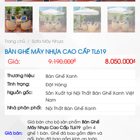
Trang chủ
/
Sofa Mây Nhựa
BÀN GHẾ MÂY NHỰA CAO CẤP TL619
Giá
Giá
Giá:
8.050.000
₫
₫
9.190.000
gốc
hiện
là:
tại
Thương hiệu:
Bàn Ghế Xanh
9.190.000₫.
là:
Tình trạng:
8.050.000₫.
Đặt Hàng
Nguồn gốc:
Sản Xuất tại Nội Thất Bàn Ghế Xanh Việt
Nam
Nhà phân phối:
Nội Thất Bàn Ghế Xanh
Giá bán cho bộ sản phẩm
Bàn Ghế
Mây Nhựa Cao Cấp TL619
gồm 4
Giá bán:
ghế 1 bàn. Ghế đã bao gồm đệm và
gối, bàn đã bao gồm kính an toàn