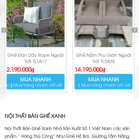
Ghế Đan Dây Rope Ngoài
Ghế Nằm Thư Giãn Ngoài
Trời TL1A17
Trời TL3A24
2.190.000
₫
14.190.000
₫
MUA NHANH
MUA NHANH
bước )
( Mua hàng nhanh chỉ với 1 bước )
( Mua hàng nhanh chỉ với 1 b
NỘI THẤT BÀN GHẾ XANH
Nội Thất Bàn Ghế Xanh Nhà Sản Xuất Số 1 Việt Nam các sản
phẩm ” Hàng Thủ Công” Như Ghế Hồ Bơi, Giường Tắm Nắng,