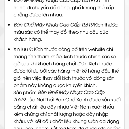
Bàn Ghế Mây Nhựa Cao Cấp TL619
có tính
năng di chuyển dễ dàng, ghế không thể xếp
chồng được lên nhau.
Bàn Ghế Mây Nhựa Cao Cấp TL619
Kích thước,
màu sắc có thể thay đổi theo nhu cầu của
khách hàng.
Xin lưu ý: Kích thước công bố trên website chỉ
mang tính tham khảo, kích thước chính xác sẽ
gửi sau khi khách hàng chốt đơn. Kích thước
được tối ưu bởi các hãng thiết kế hàng đầu thế
giới nên việc thay đổi kích thước với dòng sản
phẩm này không được khuyến khích.
Sản phẩm
Bàn Ghế Mây Nhựa Cao Cấp
TL619
của Nội Thất Bàn Ghế Xanh được sản xuất
bằng chất liệu dây nhựa Việt Nam xuất khẩu
kèm chứng chỉ chất lượng hoặc dây nhập
khẩu, với kết cấu chất liệu khung sườn đa dạng
như: inox, nhôm, sắt mạ kẽm đã được sơn chống