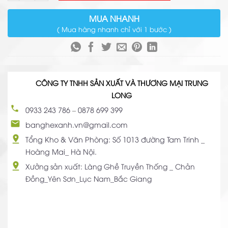
MUA NHANH
( Mua hàng nhanh chỉ với 1 bước )
CÔNG TY TNHH SẢN XUẤT VÀ THƯƠNG MẠI TRUNG
LONG
0933 243 786
–
0878 699 399
banghexanh.vn@gmail.com
Tổng Kho & Văn Phòng: Số 1013 đường Tam Trinh _
Hoàng Mai_ Hà Nội.
Xưởng sản xuất: Làng Ghề Truyền Thống _ Chản
Đồng_Yên Sơn_Lục Nam_Bắc Giang