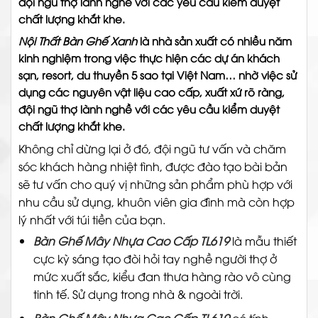
đội ngũ thợ lành nghề với các yêu cầu kiểm duyệt
chất lượng khắt khe.
Nội Thất Bàn Ghế Xanh
là nhà sản xuất có nhiều năm
kinh nghiệm trong việc thực hiện các dự án khách
sạn, resort, du thuyền 5 sao tại Việt Nam… nhờ việc sử
dụng các nguyên vật liệu cao cấp, xuất xứ rõ ràng,
đội ngũ thợ lành nghề với các yêu cầu kiểm duyệt
chất lượng khắt khe.
Không chỉ dừng lại ở đó, đội ngũ tư vấn và chăm
sóc khách hàng nhiệt tình, được đào tạo bài bản
sẽ tư vấn cho quý vị những sản phẩm phù hợp với
nhu cầu sử dụng, khuôn viên gia đình mà còn hợp
lý nhất với túi tiền của bạn.
Bàn Ghế Mây Nhựa Cao Cấp TL619
là mẫu thiết
cực kỳ sáng tạo đòi hỏi tay nghề người thợ ở
mức xuất sắc, kiểu đan thưa hàng rào vô cùng
tinh tế.
Sử dụng trong nhà & ngoài trời.