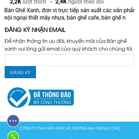
ĐĂNG KÝ NHẬN EMAIL
Để nhận thông tin ưu đãi, khuyến mãi của Bàn ghế
xanh vui lòng gửi email của quý khách cho chúng tôi.
CÔNG TY TNHH SẢN XUẤT VÀ THƯƠNG MẠI TRUNG LONG