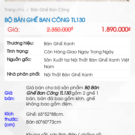
Trang chủ
/
Bàn Ghế Ban Công
BỘ BÀN GHẾ BAN CÔNG TL130
Giá
Giá
Giá:
1.890.000
₫
₫
2.350.000
gốc
hiện
là:
tại
Thương hiệu:
Bàn Ghế Xanh
2.350.000₫.
là:
Tình trạng:
1.890.000₫.
Còn Hàng Giao Ngay Trong Ngày
Nguồn gốc:
Sản Xuất tại Nội Thất Bàn Ghế Xanh Việt
Nam
Nhà phân phối:
Nội Thất Bàn Ghế Xanh
Giá bán cho bộ sản phẩm
Bộ Bàn
Giá
Ghế Ban Công TL130
gồm 2 ghế 1
bán:
bàn, bàn đã bao gồm kính, ghế
không bao gồm đệm.
Kích
Ghế: 65*52*88cm.
thước:
Bàn 60*60*73cm
(cm)
Khung sắt, sơn tĩnh điện ( chống gỉ),