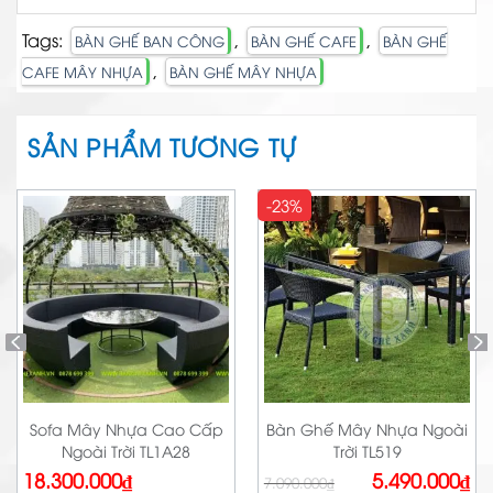
Tags:
,
,
BÀN GHẾ BAN CÔNG
BÀN GHẾ CAFE
BÀN GHẾ
,
CAFE MÂY NHỰA
BÀN GHẾ MÂY NHỰA
SẢN PHẨM TƯƠNG TỰ
-23%
Sofa Mây Nhựa Cao Cấp
Bàn Ghế Mây Nhựa Ngoài
Ngoài Trời TL1A28
Trời TL519
Giá
Giá
18.300.000
₫
5.490.000
₫
7.090.000
₫
gốc
hiện