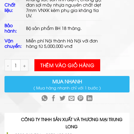
Chất
đan
sợi mây nhựa
nguyên chất dẹt
liệu:
7mm VNXK kèm phụ gia kháng tia
UV.
Bảo
Bộ sản phẩm BH 18 tháng.
hành:
Vận
Miễn phí Nội thành Hà Nội với đơn
chuyển:
hàng từ 5,000,000 vnđ
Bộ Bàn Ghế Ban Công TL130 số lượng
THÊM VÀO GIỎ HÀNG
MUA NHANH
( Mua hàng nhanh chỉ với 1 bước )
CÔNG TY TNHH SẢN XUẤT VÀ THƯƠNG MẠI TRUNG
LONG