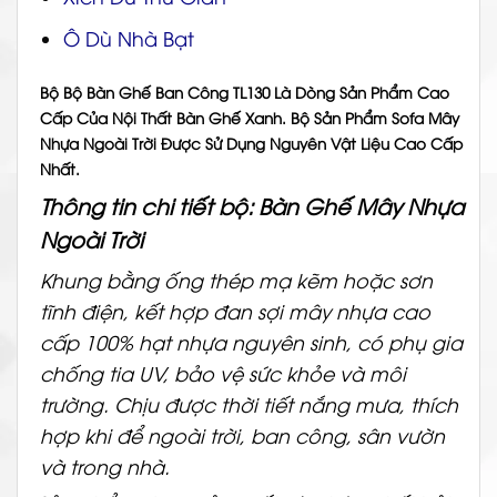
Ô Dù Nhà Bạt
Bộ
Bộ Bàn Ghế Ban Công TL130
Là Dòng Sản Phẩm Cao
Cấp Của Nội Thất Bàn Ghế Xanh. Bộ Sản Phẩm Sofa Mây
Nhựa Ngoài Trời Được Sử Dụng Nguyên Vật Liệu Cao Cấp
Nhất.
T
hông tin chi tiết bộ: Bàn Ghế Mây Nhựa
Ngoài Trời
Khung bằng ống thép mạ kẽm hoặc sơn
tĩnh điện, kết hợp đan sợi
mây nhựa
cao
cấp 100% hạt nhựa nguyên sinh, có phụ gia
chống tia UV, bảo vệ sức khỏe và
môi
trường
. Chịu được thời tiết nắng mưa, thích
hợp khi để ngoài trời, ban công,
sân vườn
và trong nhà.