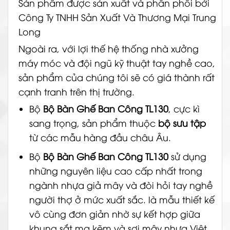
Sản phẩm được sản xuất và phân phối bởi
Công Ty TNHH Sản Xuất Và Thương Mại Trung
Long
Ngoài ra, với lợi thế hệ thống nhà xưởng
máy móc và đội ngũ kỹ thuật tay nghề cao,
sản phẩm của chúng tôi sẽ có giá thành rất
cạnh tranh trên thị trường.
Bộ
Bộ Bàn Ghế Ban Công TL130
, cực kì
sang trọng, sản phẩm thuộc
bộ sưu tập
từ các mẫu hàng đầu châu Âu.
Bộ
Bộ Bàn Ghế Ban Công TL130
sử dụng
những nguyên liệu cao cấp nhất trong
ngành nhựa giả mây và đòi hỏi tay nghề
người thợ ở mức xuất sắc. là mẫu thiết kế
vô cùng đơn giản nhờ sự kết hợp giữa
khung sắt mạ kẽm và sợi mây nhựa Việt