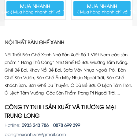
là:
tại
MUA NHANH
MUA NHANH
7.090.000₫.
là:
5.490.000₫.
bước )
( Mua hàng nhanh chỉ với 1 bước )
( Mua hàng nhanh chỉ với 1 b
NỘI THẤT BÀN GHẾ XANH
Nội Thất Bàn Ghế Xanh Nhà Sản Xuất Số 1 Việt Nam các sản
phẩm ” Hàng Thủ Công” Như Ghế Hồ Bơi, Giường Tắm Nắng,
Ghế Bể Bơi, Khay Nổi Bể Bơi, Sofa Mây Nhựa Ngoài Trời, Bàn
Ghế Sân Vườn, Bàn Ghế Ăn Mây Nhựa Ngoài Trời, Bàn Ghế
Khách Sạn, Bàn Ghế Du Thuyền, Ô Dù Bể Bơi, Ô Lệch Tâm Tròn,
Ô Lệch Tâm Vuông, Các Sản Phẩm Trang Trí Ngoài Trời....
CÔNG TY TNHH SẢN XUẤT VÀ THƯƠNG MẠI
TRUNG LONG
Hotline:
0933 243 786
–
0878 699 399
banghexanh.vn@gmail.com