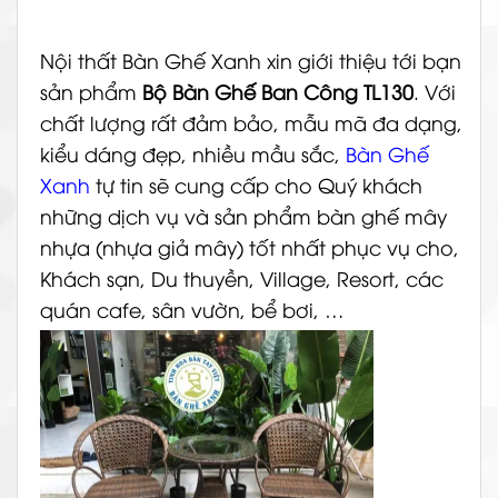
Nội thất Bàn Ghế Xanh xin giới thiệu tới bạn
sản phẩm
Bộ Bàn Ghế Ban Công TL130
. Với
chất lượng rất đảm bảo, mẫu mã đa dạng,
kiểu dáng đẹp, nhiều mầu sắc,
Bàn Ghế
Xanh
tự tin sẽ cung cấp cho Quý khách
những dịch vụ và sản phẩm bàn ghế mây
nhựa (nhựa giả mây) tốt nhất phục vụ cho,
Khách sạn, Du thuyền, Village, Resort, các
quán cafe, sân vườn, bể bơi, …