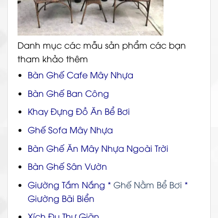
Danh mục các mẫu sản phẩm các bạn
tham khảo thêm
Bàn Ghế Cafe Mây Nhựa
Bàn Ghế Ban Công
Khay Đựng Đồ Ăn Bể Bơi
Ghế Sofa Mây Nhựa
Bàn Ghế Ăn Mây Nhựa Ngoài Trời
Bàn Ghế Sân Vườn
Giường Tắm Nắng
*
Ghế Nằm Bể Bơi
*
Giường Bãi Biển
Xích Đu Thư Giãn