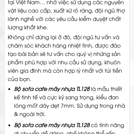
tại Việt Nam… nhờ việc sử dụng các nguyên
vật liệu cao cấp, xuất xứ rõ ràng, đội ngũ thợ
lành nghề với các yêu cầu kiểm duyệt chất
lượng khắt khe.
Không chỉ dừng lại ở đó, đội ngũ tư vấn và
chăm sóc khách hàng nhiệt tình, được đào
tạo bài bản sẽ tư vấn cho quý vị những sản
phẩm phù hợp với nhu cầu sử dụng, khuôn
viên gia đình mà còn hợp lý nhất với túi tiền
của bạn.
Bộ sofa cafe mây nhựa TL128
là mẫu thiết
kế tinh tế và cực kỳ sang trọng, kiểu đan
lóng mốt dây dẹt 7mm.
Sử dụng trong nhà
& ngoài trời.
Bộ sofa cafe mây nhựa TL128
có tính năng
di chuyển dễ dàng, ghế không thể xếp