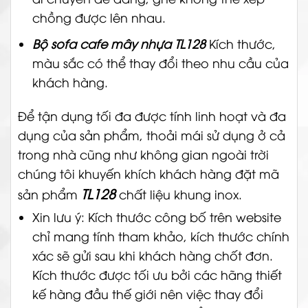
chồng được lên nhau.
Bộ sofa cafe mây nhựa TL128
Kích thước,
màu sắc có thể thay đổi theo nhu cầu của
khách hàng.
Để tận dụng tối đa được tính linh hoạt và đa
dụng của sản phẩm, thoải mái sử dụng ở cả
trong nhà cũng như không gian ngoài trời
chúng tôi khuyến khích khách hàng đặt mã
TL128
sản phẩm
chất liệu khung inox.
Xin lưu ý: Kích thước công bố trên website
chỉ mang tính tham khảo, kích thước chính
xác sẽ gửi sau khi khách hàng chốt đơn.
Kích thước được tối ưu bởi các hãng thiết
kế hàng đầu thế giới nên việc thay đổi