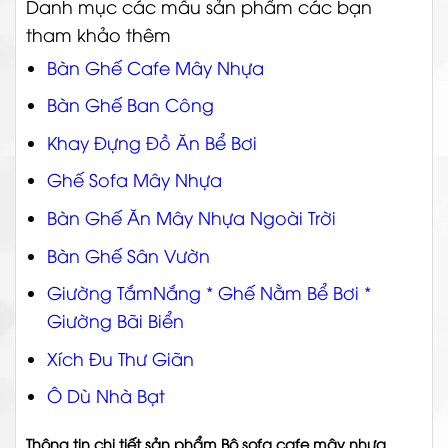
Danh mục các mẫu sản phẩm các bạn
tham khảo thêm
Bàn Ghế Cafe Mây Nhựa
Bàn Ghế Ban Công
Khay Đựng Đồ Ăn Bể Bơi
Ghế Sofa Mây Nhựa
Bàn Ghế Ăn Mây Nhựa Ngoài Trời
Bàn Ghế Sân Vườn
Giường TắmNắng * Ghế Nằm Bể Bơi *
Giường Bãi Biển
Xích Đu Thư Giãn
Ô Dù Nhà Bạt
Thông tin chi tiết sản phẩm Bộ sofa cafe mây nhựa