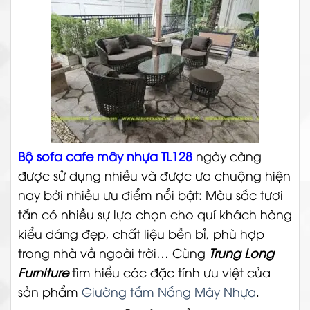
Bộ sofa cafe mây nhựa TL128
ngày càng
được sử dụng nhiều và được ưa chuộng hiện
nay bởi nhiều ưu điểm nổi bật: Màu sắc tươi
tắn có nhiều sự lựa chọn cho quí khách hàng
kiểu dáng đẹp, chất liệu bền bỉ, phù hợp
trong nhà vầ ngoài trời…
Cùng
Trung Long
Furniture
tìm hiểu các đặc tính ưu việt của
sản phẩm
Giường tắm Nắng Mây Nhựa
.