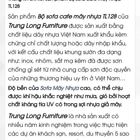
TL128
Sản phẩm
Bộ sofa cafe mây nhựa TL128
của
Trung Long Furniture
được sản xuất bằng
chất liệu dây nhựa Việt Nam xuất khẩu kèm
chứng chỉ chất lượng hoặc dây nhập khẩu,
với kết cấu chất liệu khung sườn đa dạng
như: inox, nhôm, sắt mạ kẽm đã được sơn
chống gỉ sét từ nhà cung cấp sơn độc quyền
của những thương hiệu uy tín ở Việt Nam…
Độ bền của
Sofa Mây Nhựa
cao, có thể chịu
được khí hậu khắc nghiệt như mưa, gió bởi hoạt
chất kháng tia UV có trong sợi nhựa giả mây.
Trung Long Furniture
là nhà sản xuất có
nhiều năm kinh nghiệm trong việc thực hiện
các dự án khách sạn, resort, du thuyền 5 sao