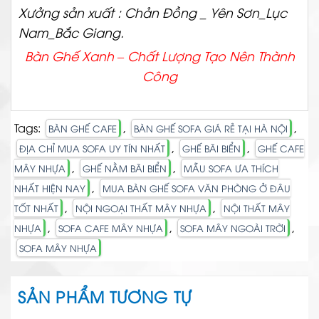
Xưởng sản xuất : Chản Đồng _ Yên Sơn_Lục
Nam_Bắc Giang.
Bàn Ghế Xanh – Chất
Lượng Tạo Nên Thành
Công
Tags:
,
,
BÀN GHẾ CAFE
BÀN GHẾ SOFA GIÁ RẺ TẠI HÀ NỘI
,
,
ĐỊA CHỈ MUA SOFA UY TÍN NHẤT
GHẾ BÃI BIỂN
GHẾ CAFE
,
,
MÂY NHỰA
GHẾ NẰM BÃI BIỂN
MẪU SOFA ƯA THÍCH
,
NHẤT HIỆN NAY
MUA BÀN GHẾ SOFA VĂN PHÒNG Ở ĐÂU
,
,
TỐT NHẤT
NỘI NGOẠI THẤT MÂY NHỰA
NỘI THẤT MÂY
,
,
,
NHỰA
SOFA CAFE MÂY NHỰA
SOFA MÂY NGOÀI TRỜI
SOFA MÂY NHỰA
SẢN PHẨM TƯƠNG TỰ