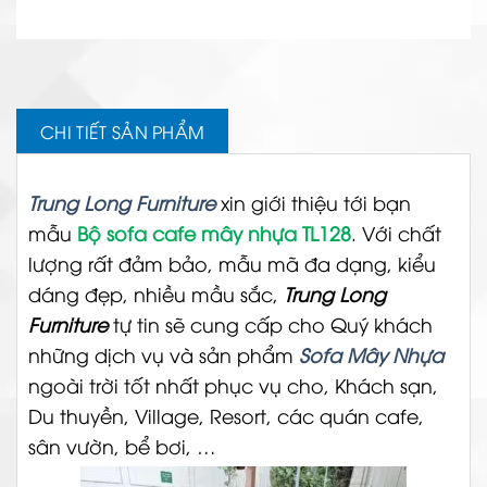
CHI TIẾT SẢN PHẨM
Trung Long Furniture
xin giới thiệu tới bạn
mẫu
Bộ sofa cafe mây nhựa TL128
. Với chất
lượng rất đảm bảo, mẫu mã đa dạng, kiểu
dáng đẹp, nhiều mầu sắc,
Trung Long
Furniture
tự tin sẽ cung cấp cho Quý khách
những dịch vụ và sản phẩm
Sofa Mây Nhựa
ngoài trời tốt nhất phục vụ cho, Khách sạn,
Du thuyền, Village, Resort, các quán cafe,
sân vườn, bể bơi, …