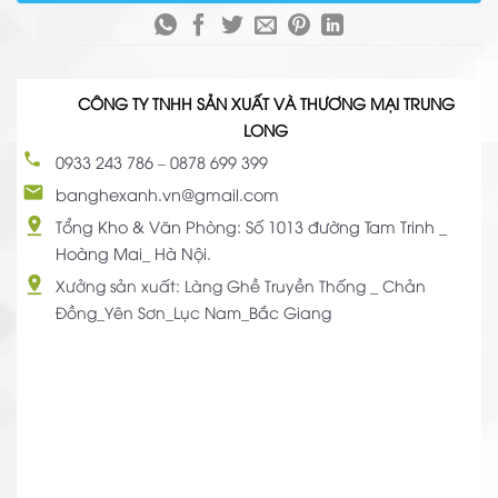
CÔNG TY TNHH SẢN XUẤT VÀ THƯƠNG MẠI TRUNG
LONG
0933 243 786
–
0878 699 399
banghexanh.vn@gmail.com
Tổng Kho & Văn Phòng: Số 1013 đường Tam Trinh _
Hoàng Mai_ Hà Nội.
Xưởng sản xuất: Làng Ghề Truyền Thống _ Chản
Đồng_Yên Sơn_Lục Nam_Bắc Giang