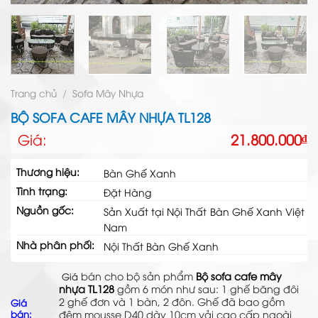
Trang chủ
/
Sofa Mây Nhựa
BỘ SOFA CAFE MÂY NHỰA TL128
Giá:
21.800.000
₫
Thương hiệu:
Bàn Ghế Xanh
Tình trạng:
Đặt Hàng
Nguồn gốc:
Sản Xuất tại Nội Thất Bàn Ghế Xanh Việt
Nam
Nhà phân phối:
Nội Thất Bàn Ghế Xanh
bán cho bộ sản phẩm
Bộ sofa cafe mây
Giá
nhựa TL128
gồm 6 món như sau: 1 ghế băng đôi
2 ghế đơn và 1 bàn, 2 đôn. Ghế đã bao gồm
Giá
bán:
đệm mousse D40 dày 10cm vải cao cấp ngoài