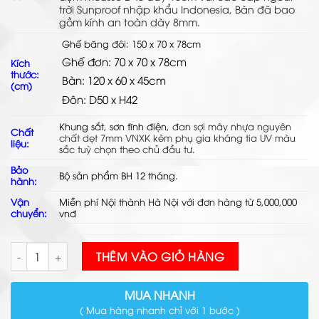
trời Sunproof nhập khẩu Indonesia, Bàn đã bao
gồm kính an toàn dày 8mm.
Ghế băng đôi: 150 x 70 x 78cm
Ghế đơn: 70 x 70 x 78cm
Kích
thước:
Bàn: 120 x 60 x 45cm
(cm)
Đôn: D50 x H42
Khung sắt, sơn tĩnh điện,
đan
sợi mây nhựa
nguyên
Chất
chất dẹt 7mm VNXK kèm phụ gia kháng tia UV màu
liệu:
sắc tuỳ chọn theo chủ đầu tư
.
Bảo
Bộ sản phẩm BH 12 tháng.
hành:
Vận
Miễn phí Nội thành Hà Nội với đơn hàng từ 5,000,000
chuyển:
vnđ
Bộ Sofa Cafe Mây Nhựa TL128 số lượng
THÊM VÀO GIỎ HÀNG
MUA NHANH
( Mua hàng nhanh chỉ với 1 bước )