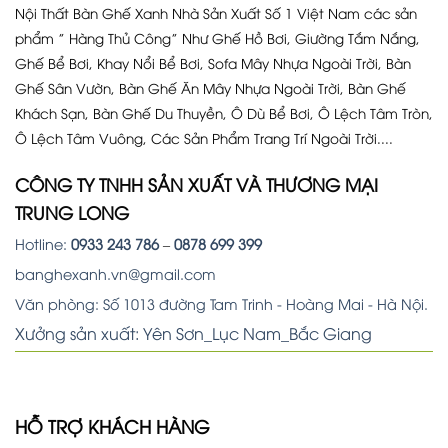
Nội Thất Bàn Ghế Xanh Nhà Sản Xuất Số 1 Việt Nam các sản
phẩm ” Hàng Thủ Công” Như Ghế Hồ Bơi, Giường Tắm Nắng,
Ghế Bể Bơi, Khay Nổi Bể Bơi, Sofa Mây Nhựa Ngoài Trời, Bàn
Ghế Sân Vườn, Bàn Ghế Ăn Mây Nhựa Ngoài Trời, Bàn Ghế
Khách Sạn, Bàn Ghế Du Thuyền, Ô Dù Bể Bơi, Ô Lệch Tâm Tròn,
Ô Lệch Tâm Vuông, Các Sản Phẩm Trang Trí Ngoài Trời....
CÔNG TY TNHH SẢN XUẤT VÀ THƯƠNG MẠI
TRUNG LONG
Hotline:
0933 243 786
–
0878 699 399
banghexanh.vn@gmail.com
Văn phòng: Số 1013 đường Tam Trinh - Hoàng Mai - Hà Nội.
Xưởng sản xuất: Yên Sơn_Lục Nam_Bắc Giang
HỖ TRỢ KHÁCH HÀNG