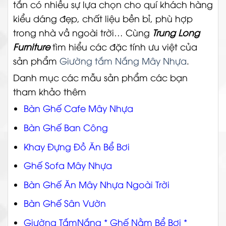
tắn có nhiều sự lựa chọn cho quí khách hàng
kiểu dáng đẹp, chất liệu bền bỉ, phù hợp
trong nhà vầ ngoài trời…
Cùng
Trung Long
Furniture
tìm hiểu các đặc tính ưu việt của
sản phẩm
Giường tắm Nắng Mây Nhựa
.
Danh mục các mẫu sản phẩm các bạn
tham khảo thêm
Bàn Ghế Cafe Mây Nhựa
Bàn Ghế Ban Công
Khay Đựng Đồ Ăn Bể Bơi
Ghế Sofa Mây Nhựa
Bàn Ghế Ăn Mây Nhựa Ngoài Trời
Bàn Ghế Sân Vườn
Giường TắmNắng * Ghế Nằm Bể Bơi *