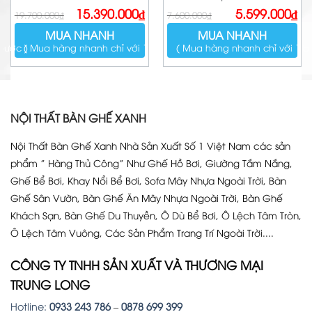
Giá
Giá
Giá
Giá
15.390.000
₫
5.599.000
₫
19.700.000
₫
7.600.000
₫
gốc
hiện
gốc
hiện
là:
tại
là:
tại
MUA NHANH
MUA NHANH
19.700.000₫.
là:
7.600.000₫.
là:
15.390.000₫.
5.599.000₫.
bước )
( Mua hàng nhanh chỉ với 1 bước )
( Mua hàng nhanh chỉ với 1 b
NỘI THẤT BÀN GHẾ XANH
Nội Thất Bàn Ghế Xanh Nhà Sản Xuất Số 1 Việt Nam các sản
phẩm ” Hàng Thủ Công” Như Ghế Hồ Bơi, Giường Tắm Nắng,
Ghế Bể Bơi, Khay Nổi Bể Bơi, Sofa Mây Nhựa Ngoài Trời, Bàn
Ghế Sân Vườn, Bàn Ghế Ăn Mây Nhựa Ngoài Trời, Bàn Ghế
Khách Sạn, Bàn Ghế Du Thuyền, Ô Dù Bể Bơi, Ô Lệch Tâm Tròn,
Ô Lệch Tâm Vuông, Các Sản Phẩm Trang Trí Ngoài Trời....
CÔNG TY TNHH SẢN XUẤT VÀ THƯƠNG MẠI
TRUNG LONG
Hotline:
0933 243 786
–
0878 699 399