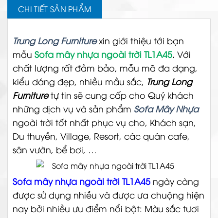
CHI TIẾT SẢN PHẨM
Trung Long Furniture
xin giới thiệu tới bạn
mẫu
Sofa mây nhựa ngoài trời TL1A45
. Với
chất lượng rất đảm bảo, mẫu mã đa dạng,
kiểu dáng đẹp, nhiều mầu sắc,
Trung Long
Furniture
tự tin sẽ cung cấp cho Quý khách
những dịch vụ và sản phẩm
Sofa Mây Nhựa
ngoài trời tốt nhất phục vụ cho, Khách sạn,
Du thuyền, Village, Resort, các quán cafe,
sân vườn, bể bơi, …
Sofa mây nhựa ngoài trời TL1A45
ngày càng
được sử dụng nhiều và được ưa chuộng hiện
nay bởi nhiều ưu điểm nổi bật: Màu sắc tươi