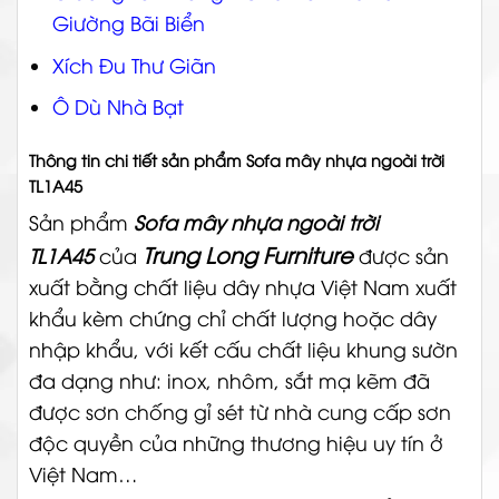
Giường Bãi Biển
Xích Đu Thư Giãn
Ô Dù Nhà Bạt
Thông tin chi tiết sản phẩm Sofa mây nhựa ngoài trời
TL1A45
Sản phẩm
Sofa mây nhựa ngoài trời
Trung Long Furniture
TL1A45
của
được sản
xuất bằng chất liệu dây nhựa Việt Nam xuất
khẩu kèm chứng chỉ chất lượng hoặc dây
nhập khẩu, với kết cấu chất liệu khung sườn
đa dạng như: inox, nhôm, sắt mạ kẽm đã
được sơn chống gỉ sét từ nhà cung cấp sơn
độc quyền của những thương hiệu uy tín ở
Việt Nam…