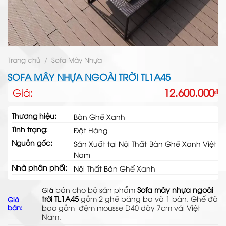
Trang chủ
/
Sofa Mây Nhựa
SOFA MÂY NHỰA NGOÀI TRỜI TL1A45
Giá:
12.600.000
₫
Thương hiệu:
Bàn Ghế Xanh
Tình trạng:
Đặt Hàng
Nguồn gốc:
Sản Xuất tại Nội Thất Bàn Ghế Xanh Việt
Nam
Nhà phân phối:
Nội Thất Bàn Ghế Xanh
bán cho bộ sản phẩm
Sofa mây nhựa ngoài
Giá
trời TL1A45
gồm 2 ghế băng ba và 1 bàn. Ghế đã
Giá
bán:
bao gồm đệm mousse D40 dày 7cm vải Việt
Nam.