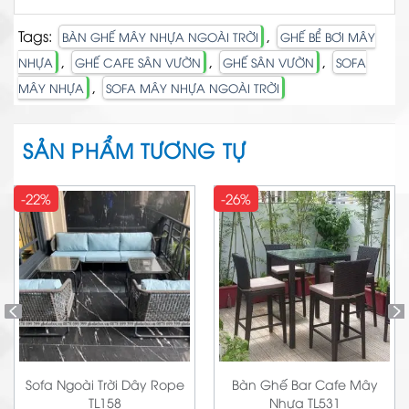
Tags:
,
BÀN GHẾ MÂY NHỰA NGOÀI TRỜI
GHẾ BỂ BƠI MÂY
,
,
,
NHỰA
GHẾ CAFE SÂN VƯỜN
GHẾ SÂN VƯỜN
SOFA
,
MÂY NHỰA
SOFA MÂY NHỰA NGOÀI TRỜI
SẢN PHẨM TƯƠNG TỰ
-22%
-26%
Sofa Ngoài Trời Dây Rope
Bàn Ghế Bar Cafe Mây
TL158
Nhựa TL531