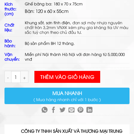
Ghế băng ba: 180 x 70 x 75cm
Kích
thước:
Bàn: 120 x 60 x 55cm
(cm)
Khung sắt, sơn tĩnh điện,
đan
sợi mây nhựa
nguyên
Chất
chất tròn 3,2mm VNXK kèm phụ gia kháng tia UV màu
liệu:
sắc tuỳ chọn theo chủ đầu tư
.
Bảo
Bộ sản phẩm BH 12 tháng.
hành:
Vận
Miễn phí Nội thành Hà Nội với đơn hàng từ 5,000,000
chuyển:
vnđ
Sofa Mây Nhựa Ngoài Trời TL1A45 số lượng
THÊM VÀO GIỎ HÀNG
MUA NHANH
( Mua hàng nhanh chỉ với 1 bước )
CÔNG TY TNHH SẢN XUẤT VÀ THƯƠNG MẠI TRUNG