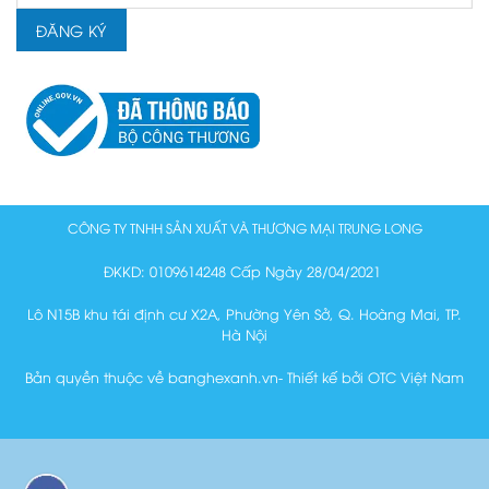
CÔNG TY TNHH SẢN XUẤT VÀ THƯƠNG MẠI TRUNG LONG
ĐKKD: 0109614248 Cấp Ngày 28/04/2021
Lô N15B khu tái định cư X2A, Phường Yên Sở, Q. Hoàng Mai, TP.
Hà Nội
Bản quyền thuộc về banghexanh.vn- Thiết kế bởi OTC Việt Nam