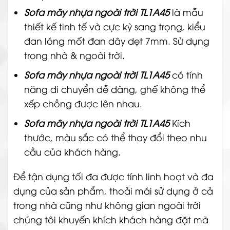
Sofa mây nhựa ngoài trời TL1A45
là mẫu
thiết kế tinh tế và cực kỳ sang trọng, kiểu
đan lóng mốt đan dây dẹt 7mm.
Sử dụng
trong nhà & ngoài trời.
Sofa mây nhựa ngoài trời TL1A45
có tính
năng di chuyển dễ dàng, ghế không thể
xếp chồng được lên nhau.
Sofa mây nhựa ngoài trời TL1A45
Kích
thước, màu sắc có thể thay đổi theo nhu
cầu của khách hàng.
Để tận dụng tối đa được tính linh hoạt và đa
dụng của sản phẩm, thoải mái sử dụng ở cả
trong nhà cũng như không gian ngoài trời
chúng tôi khuyến khích khách hàng đặt mã