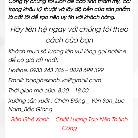
Công ty chúng tôi luôn đề cao tính thẩm mỹ, coi
trọng khâu kỹ thuật và lấy độ bền của sản phẩm
là cốt lõi để tạo nên uy tín với khách hàng.
Hãy liên hệ ngay với chúng tôi theo
cách của bạn
Khách mua số lượng lớn vui lòng gọi hotline
để có giá tốt nhất.
Hotline: 0933 243 786 – 0878 699 399
Email: banghexanh.vn@gmail.com
Thời gian mở cửa: 8:30 – 18:00
Xưởng sản xuất : Chản Đồng _ Yên Sơn_Lục
Nam_Bắc Giang.
Bàn Ghế Xanh – Chất
Lượng Tạo Nên Thành
Công