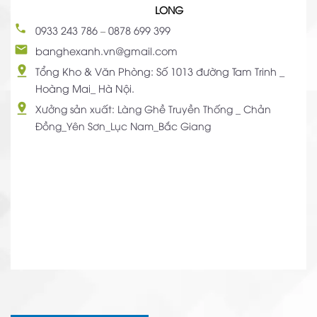
LONG
0933 243 786
–
0878 699 399
banghexanh.vn@gmail.com
Tổng Kho & Văn Phòng: Số 1013 đường Tam Trinh _
Hoàng Mai_ Hà Nội.
Xưởng sản xuất: Làng Ghề Truyền Thống _ Chản
Đồng_Yên Sơn_Lục Nam_Bắc Giang