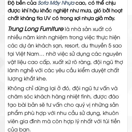
Độ bền của
Sofa Mây Nhựa
cao, có thể chịu
được khí hậu khắc nghiệt như mưa, gió bởi hoạt
chất kháng tia UV có trong sợi nhựa giả mây.
Trung Long Furniture
là nhà sản xuất có
nhiều năm kinh nghiệm trong việc thực hiện
các dự án khách sạn, resort, du thuyền 5 sao
tại Việt Nam… nhờ việc sử dụng các nguyên
vật liệu cao cấp, xuất xứ rõ ràng, đội ngũ thợ
lành nghề với các yêu cầu kiểm duyệt chất
lượng khắt khe.
Không chỉ dừng lại ở đó, đội ngũ tư vấn và
chăm sóc khách hàng nhiệt tình, được đào
tạo bài bản sẽ tư vấn cho quý vị những sản
phẩm phù hợp với nhu cầu sử dụng, khuôn
viên gia đình mà còn hợp lý nhất với túi tiền
của bạn.