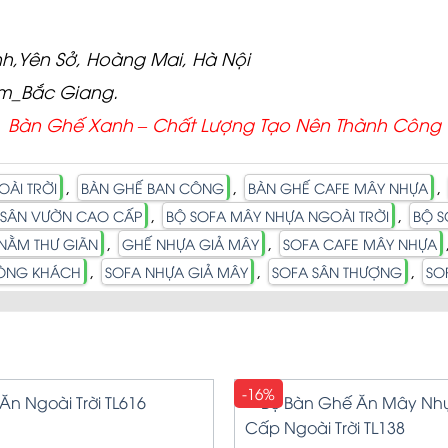
nh,Yên Sở, Hoàng Mai, Hà Nội
am_Bắc Giang.
Bàn Ghế Xanh – Chất
Lượng Tạo Nên Thành Công
,
,
,
ÀI TRỜI
BÀN GHẾ BAN CÔNG
BÀN GHẾ CAFE MÂY NHỰA
,
,
 SÂN VƯỜN CAO CẤP
BỘ SOFA MÂY NHỰA NGOÀI TRỜI
BỘ S
,
,
NẰM THƯ GIÃN
GHẾ NHỰA GIẢ MÂY
SOFA CAFE MÂY NHỰA
,
,
,
HÒNG KHÁCH
SOFA NHỰA GIẢ MÂY
SOFA SÂN THƯỢNG
SO
-16%