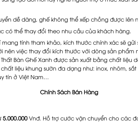
uyển dễ dàng, ghế không thể xếp chồng được lên 
ắc có thể thay đổi theo nhu cầu của khách hàng.
hỉ mang tính tham khảo, kích thước chính xác sẽ gử
iới nên việc thay đổi kích thước với dòng sản phẩm
Thất Bàn Ghế Xanh được sản xuất bằng chất liệu 
 chất liệu khung sườn đa dạng như: inox, nhôm, sắ
y tín ở Việt Nam…
Chính Sách Bán Hàng
ừ
5.000.000
Vnđ. Hỗ trợ cước vận chuyển cho các đ