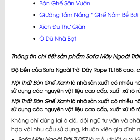
Bàn Ghế Sân Vườn
Giường Tắm Nắng
*
Ghế Nằm Bể Bơi
Xích Đu Thư Giãn
Ô Dù Nhà Bạt
Thông tin chi tiết sản phẩm Sofa Mây Ngoài Trời
Độ bền của Sofa Ngoài Trời Dây Rope TL158 cao, c
Nội Thất Bàn Ghế Xanh
là nhà sản xuất có nhiều n
sử dụng các nguyên vật liệu cao cấp, xuất xứ rõ 
Nội Thất Bàn Ghế Xanh
là nhà sản xuất có nhiều n
sử dụng các nguyên vật liệu cao cấp, xuất xứ rõ 
Không chỉ dừng lại ở đó, đội ngũ tư vấn và ch
hợp với nhu cầu sử dụng, khuôn viên gia đình 
Sofa Mây Ngoài Trời TL057
là mẫu thiết cực kỳ