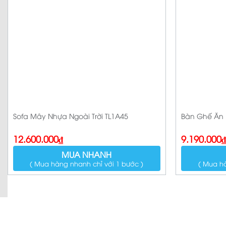
Sofa Mây Nhựa Ngoài Trời TL1A45
Bàn Ghế Ăn 
12.600.000
₫
9.190.000
MUA NHANH
( Mua hàng nhanh chỉ với 1 bước )
( Mua hà