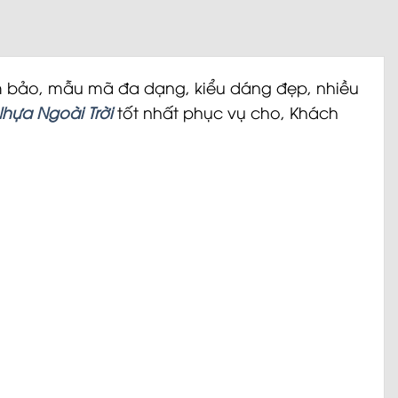
ảm bảo, mẫu mã đa dạng, kiểu dáng đẹp, nhiều
hựa Ngoài Trời
tốt nhất phục vụ cho, Khách