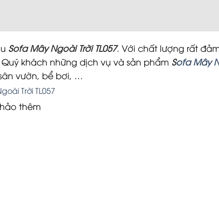
ẫu
Sofa Mây Ngoài Trời TL057
. Với chất lượng rất đ
o Quý khách những dịch vụ và sản phẩm
S
ofa Mây N
 sân vườn, bể bơi, …
khảo thêm