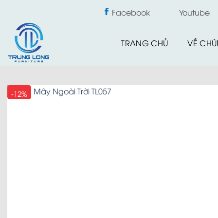
Skip
Facebook
Youtube
to
content
TRANG CHỦ
VỀ CHÚ
-12%