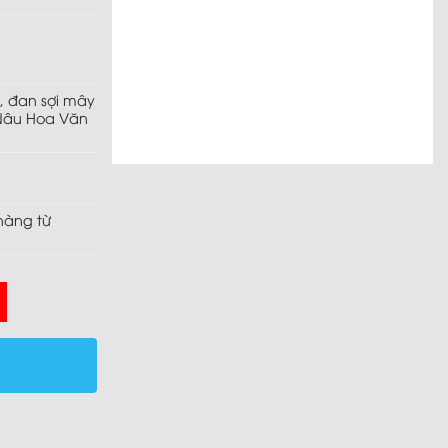
hẩm bán chạy
), đan
sợi mây
Nâu Hoa Văn
hàng từ
)