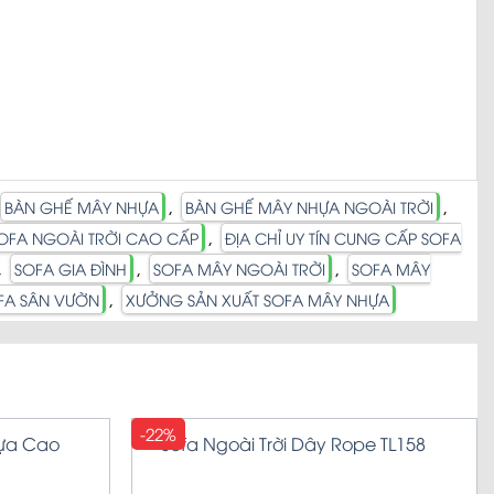
,
,
BÀN GHẾ MÂY NHỰA
BÀN GHẾ MÂY NHỰA NGOÀI TRỜI
,
OFA NGOÀI TRỜI CAO CẤP
ĐỊA CHỈ UY TÍN CUNG CẤP SOFA
,
,
,
SOFA GIA ĐÌNH
SOFA MÂY NGOÀI TRỜI
SOFA MÂY
,
FA SÂN VƯỜN
XƯỞNG SẢN XUẤT SOFA MÂY NHỰA
-22%