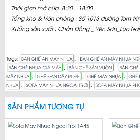
Thời gian mở cửa: 8:30 – 18:00
Tổng kho & Văn phòng : Số 1013 đường Tam tri
Xưởng sản xuất : Chản Đồng _ Yên Sơn_Lục N
Tags:
,
BÀN GHẾ ĂN MÂY NHỰA
BÀN GHẾ ĂN MÂY NHỰA NGO
,
,
BÀN GHẾ NHỰA GIẢ MÂY
BÀN GHẾ SÂN VƯỜN
BÀN GHẾ
,
,
,
MÂY NHỰA
GHẾ ĐAN DÂY ROPE
GHẾ MÂY NHỰA
GHẾ 
,
,
NHỰA
SOFA MÂY NHỰA NGOÀI TRỜI
SOFA MÂY NHỰA P
SẢN PHẨM TƯƠNG TỰ