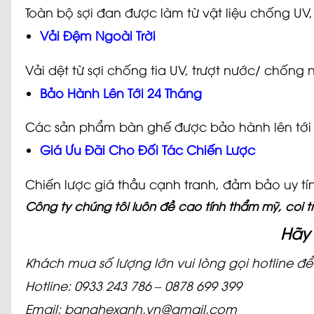
Toàn bộ sợi đan được làm từ vật liệu chống U
Vải Đệm Ngoài Trời
Vải dệt từ sợi chống tia UV, trượt nước/ chố
Bảo Hành Lên Tới 24 Tháng
Các sản phẩm bàn ghế được bảo hành lên tới 36
Giá Ưu Đãi Cho Đối Tác Chiến Lược
Chiến lược giá thầu cạnh tranh, đảm bảo uy tí
Công ty chúng tôi luôn đề cao tính thẩm mỹ, coi t
Hãy 
Khách mua số lượng lớn vui lòng gọi hotline để 
Hotline: 0933 243 786 – 0878 699 399
Email: banghexanh.vn@gmail.com