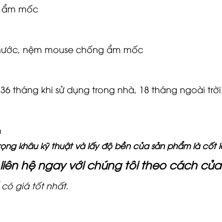
V, ẩm mốc
ng nước, nệm mouse chống ẩm mốc
 tháng khi sử dụng trong nhà, 18 tháng ngoài trời
n
rọng khâu kỹ thuật và lấy độ bền của sản phẩm là cốt lõ
liên hệ ngay với chúng tôi theo cách củ
có giá tốt nhất.