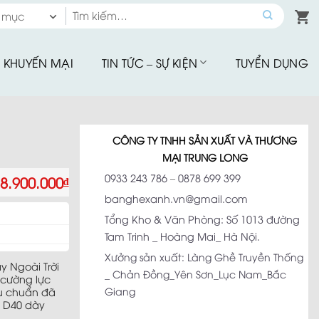
Tìm
 mục
kiếm:
 mục
KHUYẾN MẠI
TIN TỨC – SỰ KIỆN
TUYỂN DỤNG
hế Quầy Bar
hế Sân Vườn
u Tập
CÔNG TY TNHH SẢN XUẤT VÀ THƯƠNG
hế Ăn Ngoài Trời
MẠI TRUNG LONG
Mây Nhựa
0933 243 786
–
0878 699 399
8.900.000
₫
hế Ban Công
banghexanh.vn@gmail.com
hế Cafe
Tổng Kho & Văn Phòng: Số 1013 đường
Tam Trinh _ Hoàng Mai_ Hà Nội.
Đu Thư Giãn
Xưởng sản xuất: Làng Ghề Truyền Thống
 Ngoài Trời
ể Bơi, Ghế Hồ Bơi
_ Chản Đồng_Yên Sơn_Lục Nam_Bắc
 cường lực
Giang
êu chuẩn đã
Nhà Bạt
 D40 dày
giảm giá