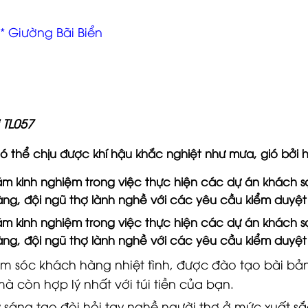
*
Giường Bãi Biển
 TL057
ó thể chịu được khí hậu khắc nghiệt như mưa, gió bởi 
ăm kinh nghiệm trong việc thực hiện các dự án khách sạ
ràng, đội ngũ thợ lành nghề với các yêu cầu kiểm duyệ
ăm kinh nghiệm trong việc thực hiện các dự án khách sạ
ràng, đội ngũ thợ lành nghề với các yêu cầu kiểm duyệ
ăm sóc khách hàng nhiệt tình, được đào tạo bài bả
mà còn hợp lý nhất với túi tiền của bạn.
 sáng tạo đòi hỏi tay nghề người thợ ở mức xuất sắ