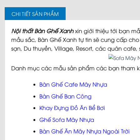
CHI TIẾT SẢN PHẨM
Nội thất Bàn Ghế Xanh
xin giới thiệu tới bạn m
mầu sắc,
Bàn Ghế Xanh
tự tin sẽ cung cấp ch
sạn, Du thuyền, Village, Resort, các quán cafe,
Danh mục các mẫu sản phẩm các bạn tham 
Bàn Ghế Cafe Mây Nhựa
Bàn Ghế Ban Công
Khay Đựng Đồ Ăn Bể Bơi
Ghế Sofa Mây Nhựa
Bàn Ghế Ăn Mây Nhựa Ngoài Trời