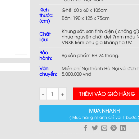
Kích
Ghế: 60 x 60 x 105cm
Sản p
thước:
Bàn: 190 x 125 x 75cm
(cm)
Khung sắt, sơn tĩnh điện ( chống gỉ
Chất
nhựa
nguyên chất dẹt 7mm màu 
liệu:
VNXK kèm phụ gia kháng tia UV.
Bảo
Bộ sản phẩm BH 24 tháng.
hành:
Vận
Miễn phí Nội thành Hà Nội với đơn 
chuyển:
5,000,000 vnđ
Sofa Mây Ngoài Trời TL057 số lượng
THÊM VÀO GIỎ HÀNG
MUA NHANH
( Mua hàng nhanh chỉ với 1 bước 