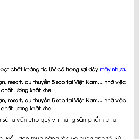
hoạt chất kháng tia UV có trong sợi dây
mây nhựa
.
n, resort, du thuyền 5 sao tại Việt Nam… nhờ việc
t chất lượng khắt khe.
n, resort, du thuyền 5 sao tại Việt Nam… nhờ việc
t chất lượng khắt khe.
n sẽ tư vấn cho quý vị những sản phẩm phù
c, kiểu đan thưa hàng rào vô cùng tinh tế.
Sử