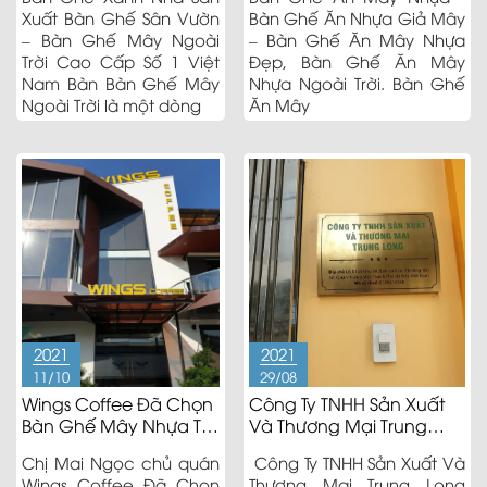
Xuất Bàn Ghế Sân Vườn
Bàn Ghế Ăn Nhựa Giả Mây
– Bàn Ghế Mây Ngoài
– Bàn Ghế Ăn Mây Nhựa
Trời Cao Cấp Số 1 Việt
Đẹp, Bàn Ghế Ăn Mây
Nam Bàn Bàn Ghế Mây
Nhựa Ngoài Trời. Bàn Ghế
Ngoài Trời là một dòng
Ăn Mây
2021
2021
11/10
29/08
Wings Coffee Đã Chọn
Công Ty TNHH Sản Xuất
Bàn Ghế Mây Nhựa Tại
Và Thương Mại Trung
Bàn Ghế Xanh
Long
Chị Mai Ngọc chủ quán
Công Ty TNHH Sản Xuất Và
Wings Coffee Đã Chọn
Thương Mại Trung Long