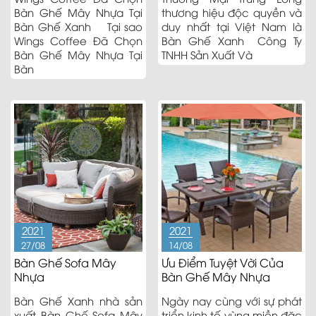
Bàn Ghế Mây Nhựa Tại
thương hiệu độc quyền và
Bàn Ghế Xanh Tại sao
duy nhất tại Việt Nam là
Wings Coffee Đã Chọn
Bàn Ghế Xanh Công Ty
Bàn Ghế Mây Nhựa Tại
TNHH Sản Xuất Và
Bàn
2021
2021
27/08
14/08
Bàn Ghế Sofa Mây
Ưu Điểm Tuyệt Vời Của
Nhựa
Bàn Ghế Mây Nhựa
Bàn Ghế Xanh nhà sản
Ngày nay cùng với sự phát
xuất Bàn Ghế Sofa Mây
triển kinh tế vùng miền đặc