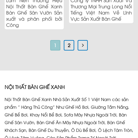
Làm Nên Thương Hiệu
Công Ty TNHH Sản Xuất Và
Nội Thất Bàn Ghế Xanh
Thương Mại Trung Long Nổi
Bàn Ghế Sân Vườn Sản
Tiếng Việt Nam Về Lĩnh
xuất và phân phối bởi
Vực Sản Xuất Bàn Ghế
Công
1
2
NỘI THẤT BÀN GHẾ XANH
Nội Thất Bàn Ghế Xanh Nhà Sản Xuất Số 1 Việt Nam các sản
phẩm ” Hàng Thủ Công” Như Ghế Hồ Bơi, Giường Tắm Nắng,
Ghế Bể Bơi, Khay Nổi Bể Bơi, Sofa Mây Nhựa Ngoài Trời, Bàn
Ghế Sân Vườn, Bàn Ghế Ăn Mây Nhựa Ngoài Trời, Bàn Ghế
Khách Sạn, Bàn Ghế Du Thuyền, Ô Dù Bể Bơi, Ô Lệch Tâm Tròn,
Ô Lệch Tâm Vuông, Các Sản Phẩm Trang Trí Ngoài Trời....