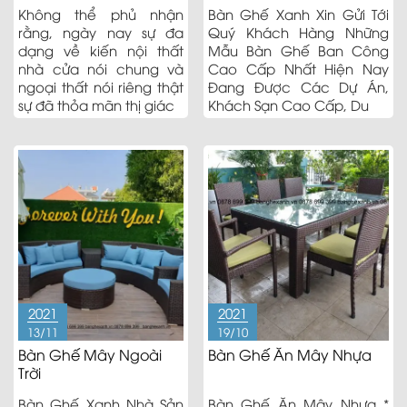
Không thể phủ nhận
Bàn Ghế Xanh Xin Gửi Tới
rằng, ngày nay sự đa
Quý Khách Hàng Những
dạng về kiến nội thất
Mẫu Bàn Ghế Ban Công
nhà cửa nói chung và
Cao Cấp Nhất Hiện Nay
ngoại thất nói riêng thật
Đang Được Các Dự Án,
sự đã thỏa mãn thị giác
Khách Sạn Cao Cấp, Du
2021
2021
13/11
19/10
Bàn Ghế Mây Ngoài
Bàn Ghế Ăn Mây Nhựa
Trời
Bàn Ghế Xanh Nhà Sản
Bàn Ghế Ăn Mây Nhựa *