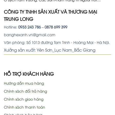
CÔNG TY TNHH SẢN XUẤT VÀ THƯƠNG MẠI
TRUNG LONG
Hotline:
0933 243 786
–
0878 699 399
banghexanh.vn@gmail.com
Văn phòng: Số 1013 đường Tam Trinh - Hoàng Mai - Hà Nội.
Xưởng sản xuất: Yên Sơn_Lục Nam_Bắc Giang
HỖ TRỢ KHÁCH HÀNG
Hướng dẫn mua hàng
Chính sách đổi trả hàng
Chính sách giao hàng
Chính sách thanh toán
Chính sách bảo hành