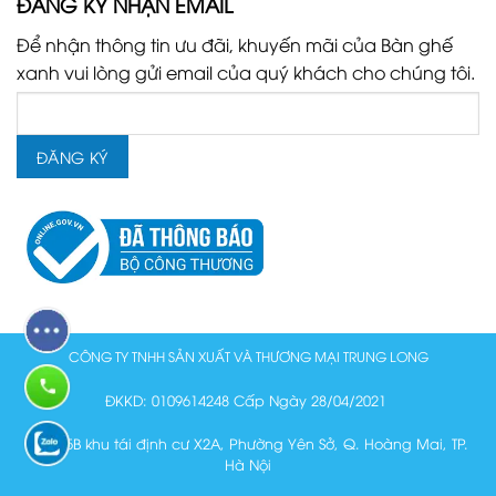
ĐĂNG KÝ NHẬN EMAIL
Để nhận thông tin ưu đãi, khuyến mãi của Bàn ghế
xanh vui lòng gửi email của quý khách cho chúng tôi.
CÔNG TY TNHH SẢN XUẤT VÀ THƯƠNG MẠI TRUNG LONG
ĐKKD: 0109614248 Cấp Ngày 28/04/2021
Lô N15B khu tái định cư X2A, Phường Yên Sở, Q. Hoàng Mai, TP.
Hà Nội