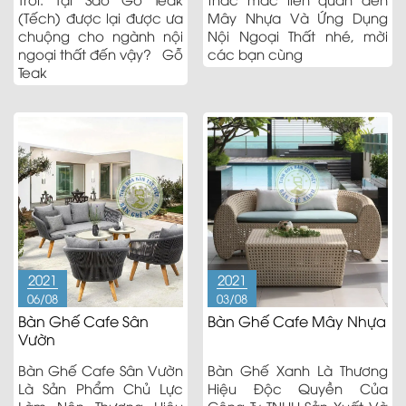
(Tếch) được lại được ưa
Mây Nhựa Và Ứng Dụng
chuộng cho ngành nội
Nội Ngoại Thất nhé, mời
ngoại thất đến vậy? Gỗ
các bạn cùng
Teak
2021
2021
06/08
03/08
Bàn Ghế Cafe Sân
Bàn Ghế Cafe Mây Nhựa
Vườn
Bàn Ghế Cafe Sân Vườn
Bàn Ghế Xanh Là Thương
Là Sản Phẩm Chủ Lực
Hiệu Độc Quyền Của