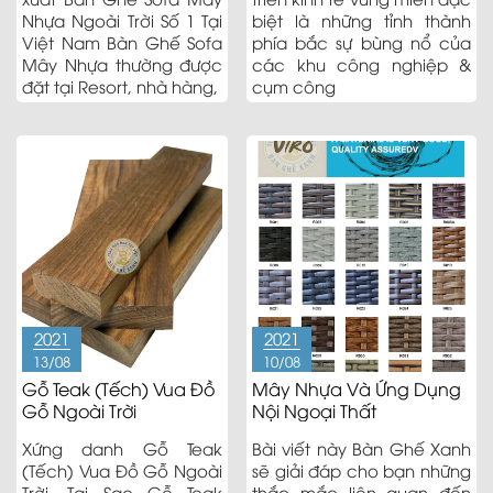
Nhựa Ngoài Trời Số 1 Tại
biệt là những tỉnh thành
Việt Nam Bàn Ghế Sofa
phía bắc sự bùng nổ của
Mây Nhựa thường được
các khu công nghiệp &
đặt tại Resort, nhà hàng,
cụm công
2021
2021
13/08
10/08
Gỗ Teak (Tếch) Vua Đồ
Mây Nhựa Và Ứng Dụng
Gỗ Ngoài Trời
Nội Ngoại Thất
Xứng danh Gỗ Teak
Bài viết này Bàn Ghế Xanh
(Tếch) Vua Đồ Gỗ Ngoài
sẽ giải đáp cho bạn những
Trời. Tại Sao Gỗ Teak
thắc mắc liên quan đến