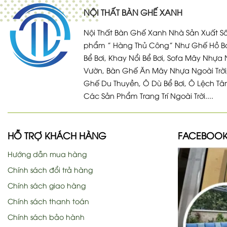
NỘI THẤT BÀN GHẾ XANH
Nội Thất Bàn Ghế Xanh Nhà Sản Xuất Số
phẩm ” Hàng Thủ Công” Như Ghế Hồ Bơ
Bể Bơi, Khay Nổi Bể Bơi, Sofa Mây Nhựa 
Vườn, Bàn Ghế Ăn Mây Nhựa Ngoài Trời
Ghế Du Thuyền, Ô Dù Bể Bơi, Ô Lệch Tâ
Các Sản Phẩm Trang Trí Ngoài Trời....
HỖ TRỢ KHÁCH HÀNG
FACEBOO
Hướng dẫn mua hàng
Chính sách đổi trả hàng
Chính sách giao hàng
Chính sách thanh toán
Chính sách bảo hành