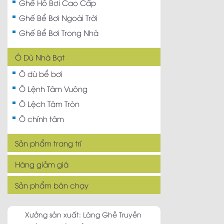
Ghế Hồ Bơi Cao Cấp
Ghế Bể Bơi Ngoài Trời
Ghế Bể Bơi Trong Nhà
Ô Dù Nhà Bạt
Ô dù bể bơi
Ô Lệnh Tâm Vuông
Ô Lệch Tâm Tròn
Ô chính tâm
Sản phẩm trang trí
Hàng giảm giá
Sản phẩm bán chạy
Xưởng sản xuất: Làng Ghề Truyền