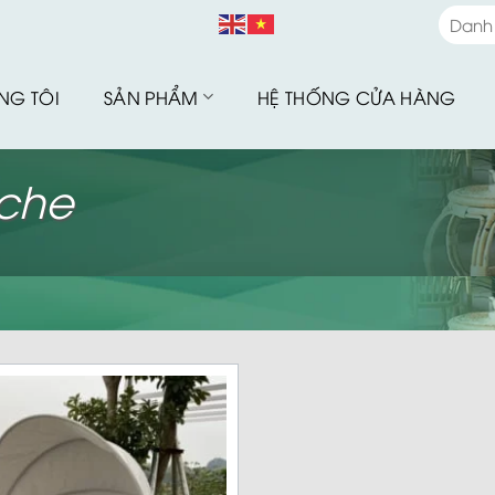
Danh
Danh
NG TÔI
SẢN PHẨM
HỆ THỐNG CỬA HÀNG
Bàn G
Bàn G
 che
Bộ Sư
Bàn G
Sofa 
Bàn G
Bàn G
Xích 
Ghế B
Ô Dù 
Hàng 