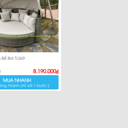
Sản p
Bể Bơi TL369
₫
8.190.000
₫
MUA NHANH
àng nhanh chỉ với 1 bước )