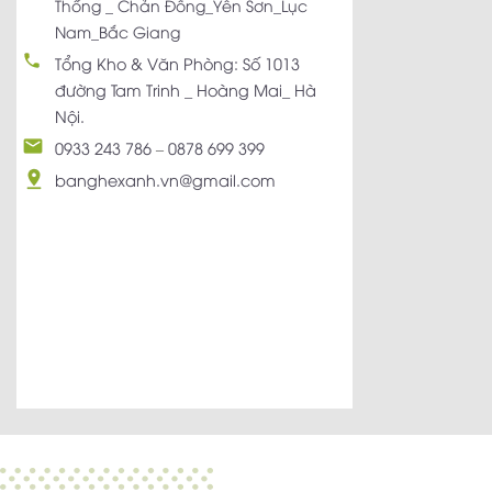
Thống _ Chản Đồng_Yên Sơn_Lục
Nam_Bắc Giang
Tổng Kho & Văn Phòng: Số 1013
đường Tam Trinh _ Hoàng Mai_ Hà
Nội.
0933 243 786
–
0878 699 399
banghexanh.vn@gmail.com