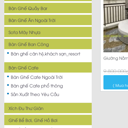
Bàn Ghế Quầy Bar
Bàn Ghế Ăn Ngoài Trời
Sofa Mây Nhựa
Bàn Ghế Ban Công
Bàn ghế căn hộ,khách sạn_resort
Giường Nằm 
Bàn Ghế Cafe
Giá
Giá
9.800.000
gốc
hiện
Bàn Ghế Cafe Ngoài Trời
là:
tại
9.800.000₫.
là:
( Mua h
Bàn ghế Cafe phổ thông
8.190.000₫.
Sản Xuất Theo Yêu Cầu
Xích Đu Thư Giãn
Ghế Bể Bơi, Ghế Hồ Bơi