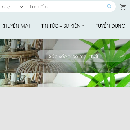
Tìm
 mục
kiếm:
 mục
KHUYẾN MẠI
TIN TỨC – SỰ KIỆN
TUYỂN DỤNG
hế Quầy Bar
hế Sân Vườn
u Tập
hế Ăn Ngoài Trời
Mây Nhựa
hế Ban Công
hế Cafe
Đu Thư Giãn
ể Bơi, Ghế Hồ Bơi
Nhà Bạt
giảm giá