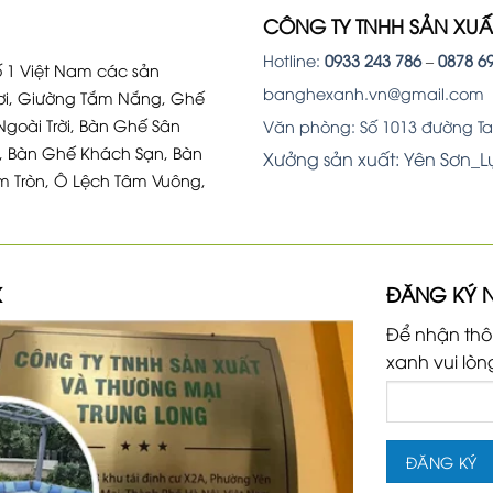
CÔNG TY TNHH SẢN XU
Hotline:
0933 243 786
–
0878 6
 1 Việt Nam các sản
banghexanh.vn@gmail.com
i, Giường Tắm Nắng, Ghế
Ngoài Trời, Bàn Ghế Sân
Văn phòng: Số 1013 đường Tam
, Bàn Ghế Khách Sạn, Bàn
Xưởng sản xuất: Yên Sơn_
m Tròn, Ô Lệch Tâm Vuông,
K
ĐĂNG KÝ 
Để nhận thô
xanh vui lòn