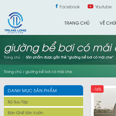
Skip
Facebook
Youtube
to
content
TRANG CHỦ
VỀ CHÚ
giường bể bơi có mái
Trang chủ
/
Sản phẩm được gắn thẻ “giường bể bơi có mái che”
Trang chủ
/
giường bể bơi có mái che
-16%
DANH MỤC SẢN PHẨM
Bộ Sưu Tập
Bàn Ghế Sân Vườn