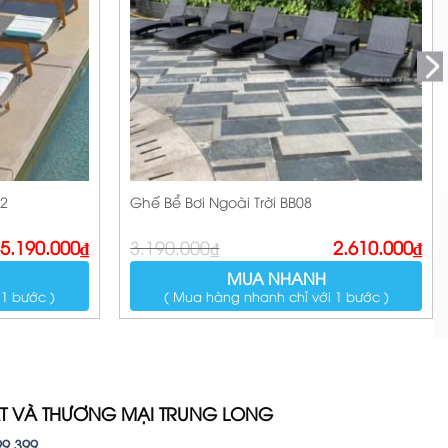
02
Ghế Bể Bơi Ngoài Trời BB08
Giá
Giá
5.190.000
₫
3.190.000
₫
2.610.000
₫
gốc
hiện
là:
tại
MUA NHANH
3.190.000₫.
là:
 1 bước )
( Mua hàng nhanh chỉ với 1 bước )
2.610.000₫.
ẤT VÀ THƯƠNG MẠI TRUNG LONG
99 399