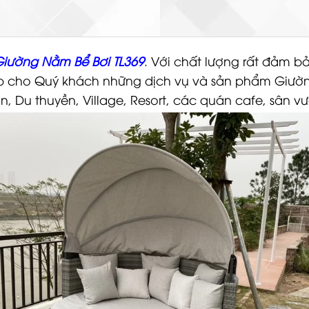
iường Nằm Bể Bơi TL369
. Với chất lượng rất đảm 
ấp cho Quý khách những dịch vụ và sản phẩm Giườ
n, Du thuyền, Village, Resort, các quán cafe, sân v