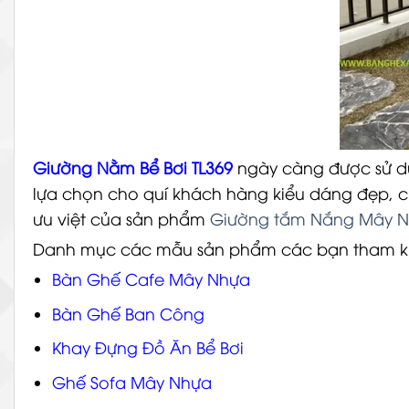
Giường Nằm Bể Bơi TL369
ngày càng được sử dụ
lựa chọn cho quí khách hàng kiểu dáng đẹp, ch
ưu việt của sản phẩm
Giường tắm Nắng Mây 
Danh mục các mẫu sản phẩm các bạn tham 
Bàn Ghế Cafe Mây Nhựa
Bàn Ghế Ban Công
Khay Đựng Đồ Ăn Bể Bơi
Ghế Sofa Mây Nhựa