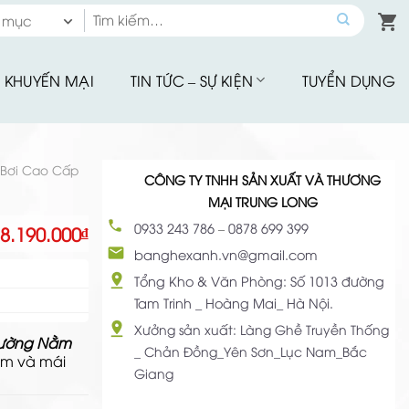
Tìm
 mục
kiếm:
 mục
KHUYẾN MẠI
TIN TỨC – SỰ KIỆN
TUYỂN DỤNG
hế Quầy Bar
hế Sân Vườn
u Tập
Bơi Cao Cấp
CÔNG TY TNHH SẢN XUẤT VÀ THƯƠNG
hế Ăn Ngoài Trời
MẠI TRUNG LONG
Mây Nhựa
0933 243 786
–
0878 699 399
8.190.000
₫
hế Ban Công
banghexanh.vn@gmail.com
hế Cafe
Tổng Kho & Văn Phòng: Số 1013 đường
Tam Trinh _ Hoàng Mai_ Hà Nội.
Đu Thư Giãn
Xưởng sản xuất: Làng Ghề Truyền Thống
ường Nằm
ể Bơi, Ghế Hồ Bơi
_ Chản Đồng_Yên Sơn_Lục Nam_Bắc
m và mái
Giang
Nhà Bạt
giảm giá