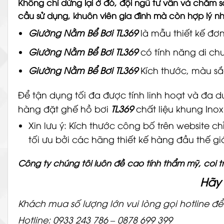
Không chỉ dừng lại ở đó, đội ngũ tư vấn và chăm 
cầu sử dụng, khuôn viên gia đình mà còn hợp lý n
Giường Nằm Bể Bơi TL369
là mẫu thiết kế đơn
Giường Nằm Bể Bơi TL369
có tính năng di ch
Giường Nằm Bể Bơi TL369
Kích thước, màu sắ
Để tận dụng tối đa được tính linh hoạt và đa 
hàng đặt ghế hồ bơi
TL369
chất liệu khung Ino
Xin lưu ý: Kích thước công bố trên website c
tối ưu bởi các hãng thiết kế hàng đầu thế g
Công ty chúng tôi luôn đề cao tính thẩm mỹ, coi t
Hãy 
Khách mua số lượng lớn vui lòng gọi hotline để 
Hotline: 0933 243 786 – 0878 699 399