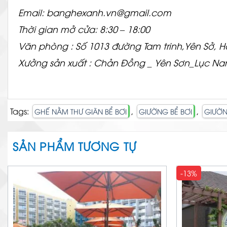
Email: banghexanh.vn@gmail.com
Thời gian mở cửa: 8:30 – 18:00
Văn phòng : Số 1013 đường Tam trinh,Yên Sở, 
Xưởng sản xuất : Chản Đồng _ Yên Sơn_Lục N
Tags:
,
,
GHẾ NẰM THƯ GIÃN BỂ BƠI
GIƯỜNG BỂ BƠI
GIƯỜN
SẢN PHẨM TƯƠNG TỰ
-13%