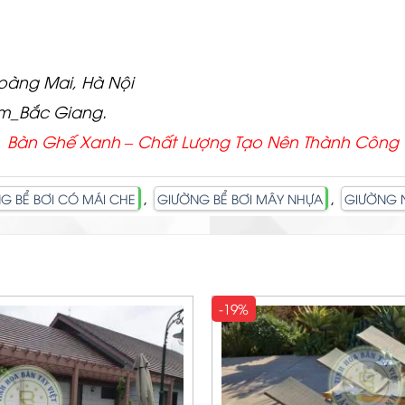
Hoàng Mai, Hà Nội
am_Bắc Giang.
Bàn Ghế Xanh – Chất
Lượng Tạo Nên Thành Công
,
,
G BỂ BƠI CÓ MÁI CHE
GIƯỜNG BỂ BƠI MÂY NHỰA
GIƯỜNG 
-19%