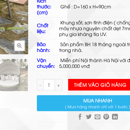
Kích
thước:
Ghế : D=160 x H=90cm
Sản p
(cm)
Khung sắt, sơn tĩnh điện ( chốn
Chất
mây nhựa
nguyên chất dẹt 7
liệu:
phụ gia kháng tia UV.
Bảo
Sản phẩm BH 18 tháng ngoài tr
hành:
trong nhà.
Vận
Miễn phí Nội thành Hà Nội với 
chuyển:
5,000,000 vnđ
Giường Nằm Bể Bơi TL369 số lượng
THÊM VÀO GIỎ HÀNG
MUA NHANH
( Mua hàng nhanh chỉ với 1 bước 