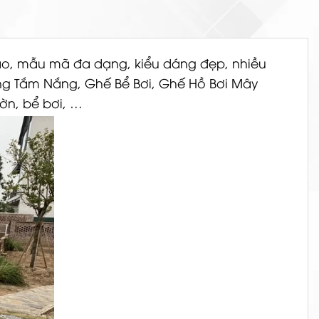
bảo, mẫu mã đa dạng, kiểu dáng đẹp, nhiều
ng Tắm Nắng, Ghế Bể Bơi, Ghế Hồ Bơi Mây
ườn, bể bơi, …