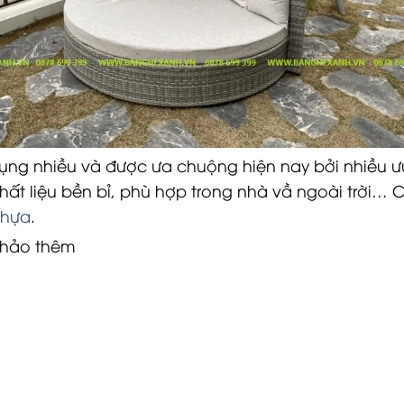
ng nhiều và được ưa chuộng hiện nay bởi nhiều ưu 
ất liệu bền bỉ, phù hợp trong nhà vầ ngoài trời…
Nhựa
.
khảo thêm