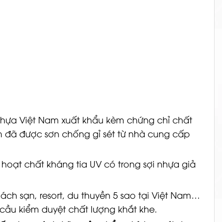
nhựa Việt Nam xuất khẩu kèm chứng chỉ chất
m đã được sơn chống gỉ sét từ nhà cung cấp
 hoạt chất kháng tia UV có trong sợi nhựa giả
ách sạn, resort, du thuyền 5 sao tại Việt Nam…
u cầu kiểm duyệt chất lượng khắt khe.