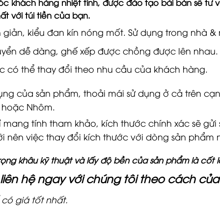
sóc khách hàng nhiệt tình, được đào tạo bài bản sẽ tư
hất với túi tiền của bạn.
 giản, kiểu đan kín nóng mốt.
Sử dụng trong nhà & n
uyển dễ dàng, ghế xếp được chồng được lên nhau.
c có thể thay đổi theo nhu cầu của khách hàng.
dụng của sản phẩm, thoải mái sử dụng ở cả trên cạ
x hoặc Nhôm.
hỉ mang tính tham khảo, kích thước chính xác sẽ gử
iới nên việc thay đổi kích thước với dòng sản phẩm
rọng khâu kỹ thuật và lấy độ bền của sản phẩm là cốt lõ
liên hệ ngay với chúng tôi theo cách củ
có giá tốt nhất.