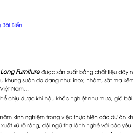
Bãi Biển
 Long Furniture
được sản xuất bằng chất liệu dây 
iệu khung sườn đa dạng như: inox, nhôm, sắt mạ kẽ
ở Việt Nam…
thể chịu được khí hậu khắc nghiệt như mưa, gió bởi
 năm kinh nghiệm trong việc thực hiện các dự án kh
 xuất xứ rõ ràng, đội ngũ thợ lành nghề với các yê