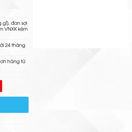
hẩm bán chạy
g gỉ), đan
sợi
mm VNXK kèm
ời 24 tháng
đơn hàng từ
)