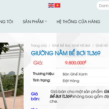
Danh
Danh
NG TÔI
SẢN PHẨM
HỆ THỐNG CỬA HÀNG
Bàn G
Bàn G
Bộ Sư
Trang chủ
/
Ghế Bể Bơi, Ghế Hồ Bơi
/
Ghế Hồ 
Bàn G
GIƯỜNG NẰM BỂ BƠI TL369
Sofa 
Giá
Giá
Giá:
₫
9.800.000
gốc
hiện
Bàn G
là:
tại
Thương hiệu:
Bàn Ghế Xanh
Bàn G
9.800.000₫.
là:
Tình trạng:
8.190.000₫.
Đặt Hàng
Xích 
Giá bán cho một sản phẩm
Gi
Ghế B
Giá
Bể Bơi TL369
không bao gồm đệ
bán:
Ô Dù 
che.
Hàng 