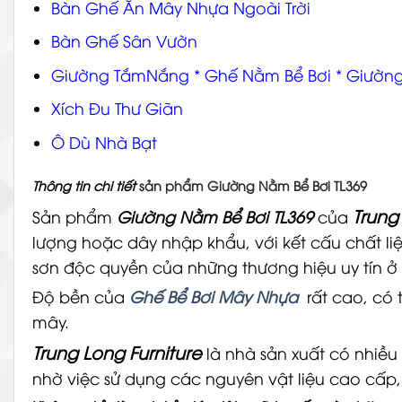
Bàn Ghế Ăn Mây Nhựa Ngoài Trời
Bàn Ghế Sân Vườn
Giường TắmNắng * Ghế Nằm Bể Bơi * Giường 
Xích Đu Thư Giãn
Ô Dù Nhà Bạt
Thông tin
chi tiết
sản phẩm Giường Nằm Bể Bơi TL369
Trung
Sản phẩm
Giường Nằm Bể Bơi TL369
của
lượng hoặc dây nhập khẩu, với kết cấu chất l
sơn độc quyền của những thương hiệu uy tín 
Độ bền của
Ghế Bể Bơi Mây Nhựa
rất cao, có 
mây.
Trung Long Furniture
là nhà sản xuất có nhiều
nhờ việc sử dụng các nguyên vật liệu cao cấp,