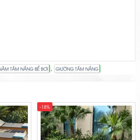
,
NẰM TẮM NẮNG BỂ BƠI
GIƯỜNG TẮM NẮNG
-18%