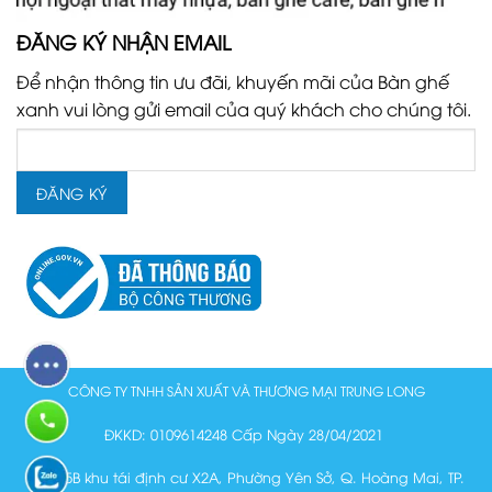
ĐĂNG KÝ NHẬN EMAIL
Để nhận thông tin ưu đãi, khuyến mãi của Bàn ghế
xanh vui lòng gửi email của quý khách cho chúng tôi.
CÔNG TY TNHH SẢN XUẤT VÀ THƯƠNG MẠI TRUNG LONG
ĐKKD: 0109614248 Cấp Ngày 28/04/2021
Lô N15B khu tái định cư X2A, Phường Yên Sở, Q. Hoàng Mai, TP.