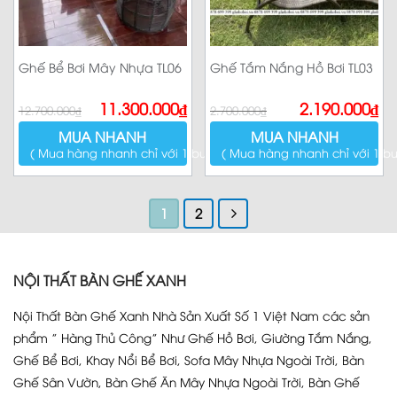
Ghế Bể Bơi Mây Nhựa TL06
Ghế Tắm Nắng Hồ Bơi TL03
Giá
Giá
Giá
Giá
11.300.000
₫
2.190.000
₫
12.700.000
₫
2.700.000
₫
gốc
hiện
gốc
hiện
là:
tại
là:
tại
MUA NHANH
MUA NHANH
12.700.000₫.
là:
2.700.000₫.
là:
11.300.000₫.
2.190.000₫.
( Mua hàng nhanh chỉ với 1 bước )
( Mua hàng nhanh chỉ với 1 bư
1
2
NỘI THẤT BÀN GHẾ XANH
Nội Thất Bàn Ghế Xanh Nhà Sản Xuất Số 1 Việt Nam các sản
phẩm ” Hàng Thủ Công” Như Ghế Hồ Bơi, Giường Tắm Nắng,
Ghế Bể Bơi, Khay Nổi Bể Bơi, Sofa Mây Nhựa Ngoài Trời, Bàn
Ghế Sân Vườn, Bàn Ghế Ăn Mây Nhựa Ngoài Trời, Bàn Ghế