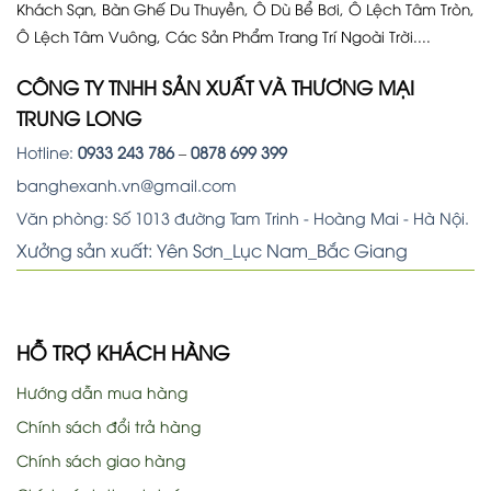
Khách Sạn, Bàn Ghế Du Thuyền, Ô Dù Bể Bơi, Ô Lệch Tâm Tròn,
Ô Lệch Tâm Vuông, Các Sản Phẩm Trang Trí Ngoài Trời....
CÔNG TY TNHH SẢN XUẤT VÀ THƯƠNG MẠI
TRUNG LONG
Hotline:
0933 243 786
–
0878 699 399
banghexanh.vn@gmail.com
Văn phòng: Số 1013 đường Tam Trinh - Hoàng Mai - Hà Nội.
Xưởng sản xuất: Yên Sơn_Lục Nam_Bắc Giang
HỖ TRỢ KHÁCH HÀNG
Hướng dẫn mua hàng
Chính sách đổi trả hàng
Chính sách giao hàng