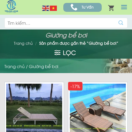
Skip
Tư Vấn
to
content
Tìm
kiếm:
Giường bể bơi
Trang chủ
/
Sản phẩm được gắn thẻ “Giường bể bơi”
LỌC
Trang chủ
/
Giường bể bơi
-17%