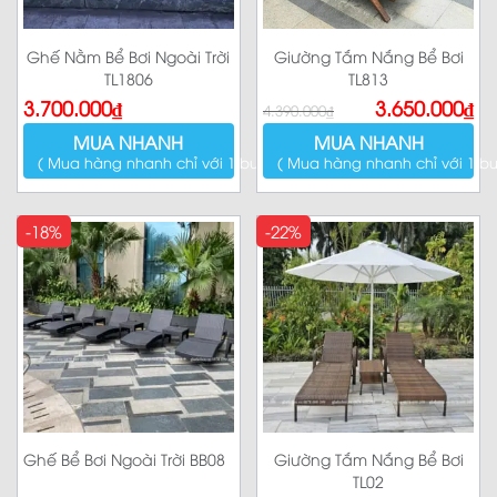
Ghế Nằm Bể Bơi Ngoài Trời
Giường Tắm Nắng Bể Bơi
TL1806
TL813
Giá
Giá
3.700.000
₫
3.650.000
₫
4.390.000
₫
gốc
hiện
là:
tại
MUA NHANH
MUA NHANH
4.390.000₫.
là:
3.650.000₫.
( Mua hàng nhanh chỉ với 1 bước )
( Mua hàng nhanh chỉ với 1 bư
-18%
-22%
Ghế Bể Bơi Ngoài Trời BB08
Giường Tắm Nắng Bể Bơi
TL02