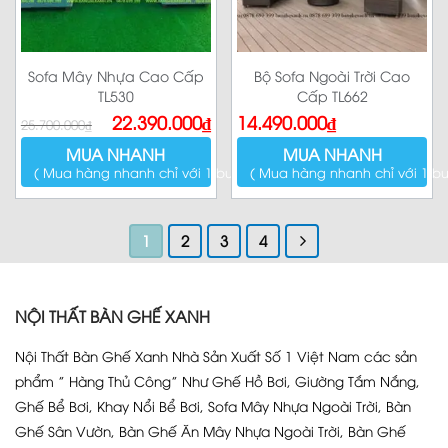
Sofa Mây Nhựa Cao Cấp
Bộ Sofa Ngoài Trời Cao
TL530
Cấp TL662
Giá
Giá
22.390.000
₫
14.490.000
₫
25.700.000
₫
gốc
hiện
là:
tại
MUA NHANH
MUA NHANH
25.700.000₫.
là:
22.390.000₫.
( Mua hàng nhanh chỉ với 1 bước )
( Mua hàng nhanh chỉ với 1 bư
1
2
3
4
NỘI THẤT BÀN GHẾ XANH
Nội Thất Bàn Ghế Xanh Nhà Sản Xuất Số 1 Việt Nam các sản
phẩm ” Hàng Thủ Công” Như Ghế Hồ Bơi, Giường Tắm Nắng,
Ghế Bể Bơi, Khay Nổi Bể Bơi, Sofa Mây Nhựa Ngoài Trời, Bàn
Ghế Sân Vườn, Bàn Ghế Ăn Mây Nhựa Ngoài Trời, Bàn Ghế