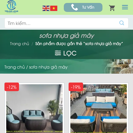
Skip
Tư Vấn
to
content
Tìm
kiếm:
sofa nhựa giả mây
Trang chủ
/
Sản phẩm được gắn thẻ “sofa nhựa giả mây”
LỌC
Trang chủ
/
sofa nhựa giả mây
-12%
-19%