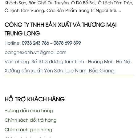
Khách Sạn, Bàn Ghế Du Thuyền, Ô Dù Bể Bơi, Ô Lệch Tâm Tròn,
Ô Lệch Tâm Vuông, Các Sản Phẩm Trang Trí Ngoài Trời....
CÔNG TY TNHH SẢN XUẤT VÀ THƯƠNG MẠI
TRUNG LONG
Hotline:
0933 243 786
–
0878 699 399
banghexanh.vn@gmail.com
Văn phòng: Số 1013 đường Tam Trinh - Hoàng Mai - Hà Nội.
Xưởng sản xuất: Yên Sơn_Lục Nam_Bắc Giang
HỖ TRỢ KHÁCH HÀNG
Hướng dẫn mua hàng
Chính sách đổi trả hàng
Chính sách giao hàng