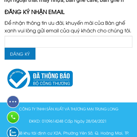
ĐĂNG KÝ NHẬN EMAIL
Để nhận thông tin ưu đãi, khuyến mãi của Bàn ghế
xanh vui lòng gửi email của quý khách cho chúng tôi.
CÔNG TY TNHH SẢN XUẤT VÀ THƯƠNG MẠI TRUNG LONG
ĐKKD: 0109614248 Cấp Ngày 28/04/2021
Lô N15B khu tái định cư X2A, Phường Yên Sở, Q. Hoàng Mai, TP.