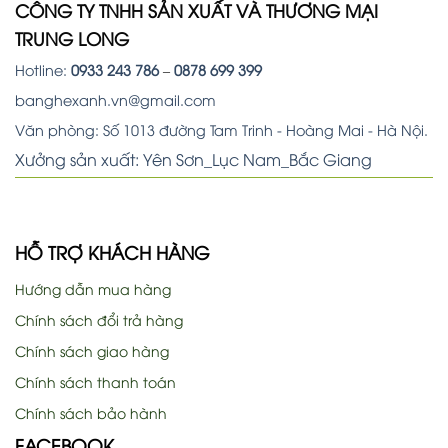
CÔNG TY TNHH SẢN XUẤT VÀ THƯƠNG MẠI
TRUNG LONG
Hotline:
0933 243 786
–
0878 699 399
banghexanh.vn@gmail.com
Văn phòng: Số 1013 đường Tam Trinh - Hoàng Mai - Hà Nội.
Xưởng sản xuất: Yên Sơn_Lục Nam_Bắc Giang
HỖ TRỢ KHÁCH HÀNG
Hướng dẫn mua hàng
Chính sách đổi trả hàng
Chính sách giao hàng
Chính sách thanh toán
Chính sách bảo hành
FACEBOOK