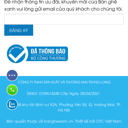
Để nhận thông tin ưu đãi, khuyến mãi của Bàn ghế
xanh vui lòng gửi email của quý khách cho chúng tôi.
CÔNG TY TNHH SẢN XUẤT VÀ THƯƠNG MẠI TRUNG LONG
ĐKKD: 0109614248 Cấp Ngày 28/04/2021
Lô N15B khu tái định cư X2A, Phường Yên Sở, Q. Hoàng Mai, TP.
Hà Nội
Bản quyền thuộc về banghexanh.vn- Thiết kế bởi OTC Việt Nam