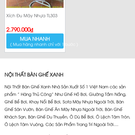
Xích Đu Mây Nhựa TL303
2.790.000
₫
MUA NHANH
( Mua hàng nhanh chỉ với 1 bước )
NỘI THẤT BÀN GHẾ XANH
Nội Thất Bàn Ghế Xanh Nhà Sản Xuất Số 1 Việt Nam các sản
phẩm ” Hàng Thủ Công” Như Ghế Hồ Bơi, Giường Tắm Nắng,
Ghế Bể Bơi, Khay Nổi Bể Bơi, Sofa Mây Nhựa Ngoài Trời, Bàn
Ghế Sân Vườn, Bàn Ghế Ăn Mây Nhựa Ngoài Trời, Bàn Ghế
Khách Sạn, Bàn Ghế Du Thuyền, Ô Dù Bể Bơi, Ô Lệch Tâm Tròn,
Ô Lệch Tâm Vuông, Các Sản Phẩm Trang Trí Ngoài Trời....