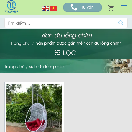
Skip
Tư Vấn
to
content
Tìm
kiếm:
xích đu lồng chim
Trang chủ
/
Sản phẩm được gắn thẻ “xích đu lồng chim”
LỌC
Trang chủ
/
xích đu lồng chim