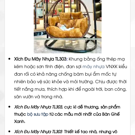
Xích Đu Mây Nhựa TL303
:
Khung bằng ống thép mạ
kẽm hoặc sơn tĩnh điện, đan sợi
mây nhựa
VNXK kiểu
đan rối có khả năng chống bám bụi ẩm mốc tự
nhiên bảo vệ sức khỏe và
môi trường
. Chịu được thời
tiết nắng mưa, thích hợp khi để ngoài trời, ban công,
sân vườn
và trong nhà.
Xích Đu Mây Nhựa TL303
, cực kì dễ thương, sản phẩm
thuộc
bộ sưu tập
từ các mẫu mới nhất của
Bàn Ghế
Xanh
.
Xích Đu Mây Nhựa TL303
Thiết kế tao nhã, nhưng vô