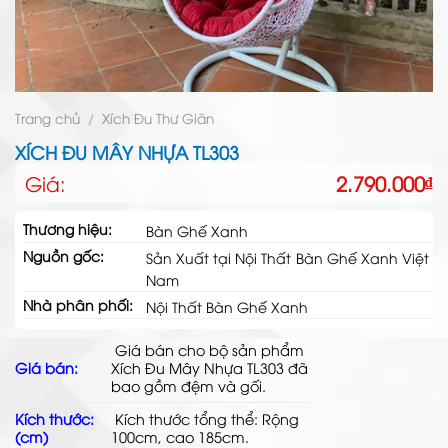
Trang chủ
/
Xích Đu Thư Giãn
XÍCH ĐU MÂY NHỰA TL303
Giá:
2.790.000
₫
Thương hiệu:
Bàn Ghế Xanh
Nguồn gốc:
Sản Xuất tại Nội Thất Bàn Ghế Xanh Việt
Nam
Nhà phân phối:
Nội Thất Bàn Ghế Xanh
Giá bán cho bộ sản phẩm
Giá bán:
Xích Đu Mây Nhựa TL303 đã
bao gồm đệm và gối.
Kích thước:
Kích thước tổng thể: Rộng
(cm)
100cm, cao 185cm.