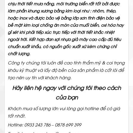
chịu thời tiết mưa nắng, môi trường biển rất tốt bởi được
làm phần khung xương bằng kim loại như : nhôm, thép,
hoặc inox và được bảo vệ bằng lớp sơn tĩnh điện bảo vệ
bề mặt kim loại chống ăn mòn của muối biển, oxi hóa hay
gỉ sét khi phải tiếp xúc trực tiếp với thời tiết khắc nhiệt
ngoài trời. Kết hợp đan sợi nhựa giả mây cao cấp đủ tiêu
chuẩn xuất khẩu, có nguồn gốc xuất xứ kèm chứng chỉ
chất lượng.
Công ty chúng tôi luôn đề cao tính thẩm mỹ & coi trọng
khâu kỹ thuật và lấy độ bền của sản phẩm là cốt lõi để
tạo nên uy tín với khách hàng.
Hãy liên hệ ngay với chúng tôi theo cách
của bạn
Khách mua số lượng lớn vui lòng gọi hotline để có giá
tốt nhất.
Hotline: 0933 243 786 – 0878 699 399