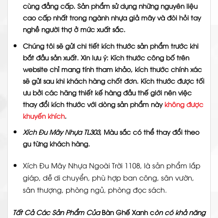
cùng đẳng cấp. Sản phẩm sử dụng những nguyên liệu
cao cấp nhất trong ngành nhựa giả mây và đòi hỏi tay
nghề người thợ ở mức xuất sắc.
Chúng tôi sẽ gửi chi tiết kích thước sản phẩm trước khi
bắt đầu sản xuất. Xin lưu ý: Kích thước công bố trên
website chỉ mang tính tham khảo, kích thước chính xác
sẽ gửi sau khi khách hàng chốt đơn. Kích thước được tối
ưu bởi các hãng thiết kế hàng đầu thế giới nên việc
thay đổi kích thước với dòng sản phẩm này
không được
khuyến khích
.
Xích Đu Mây Nhựa TL303
, Màu sắc có thể thay đổi theo
gu từng khách hàng.
Xích Đu Mây Nhựa Ngoài Trời 1108, là sản phẩm lắp
giáp, dễ di chuyển, phù hợp ban công, sân vườn,
sân thượng, phòng ngủ, phòng đọc sách.
Tất Cả Các
Sản Phẩm Của
Bàn Ghế Xanh
c
òn có khả năng