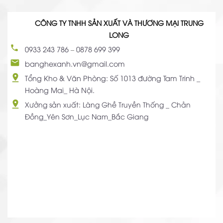
CÔNG TY TNHH SẢN XUẤT VÀ THƯƠNG MẠI TRUNG
LONG
0933 243 786
–
0878 699 399
banghexanh.vn@gmail.com
Tổng Kho & Văn Phòng: Số 1013 đường Tam Trinh _
Hoàng Mai_ Hà Nội.
Xưởng sản xuất: Làng Ghề Truyền Thống _ Chản
Đồng_Yên Sơn_Lục Nam_Bắc Giang