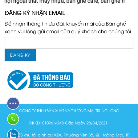
ĐĂNG KÝ NHẬN EMAIL
Để nhận thông tin ưu đãi, khuyến mãi của Bàn ghế
xanh vui lòng gửi email của quý khách cho chúng tôi.
CÔNG TY TNHH SẢN XUẤT VÀ THƯƠNG MẠI TRUNG LONG
ĐKKD: 0109614248 Cấp Ngày 28/04/2021
Lô N15B khu tái định cư X2A, Phường Yên Sở, Q. Hoàng Mai, TP.