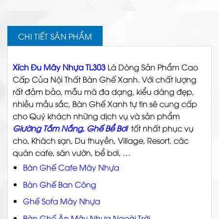
CHI TIẾT SẢN PHẨM
Xích Đu Mây Nhựa TL303
Là Dòng Sản Phẩm Cao
Cấp Của Nội Thất Bàn Ghế Xanh.
Với chất lượng
rất đảm bảo, mẫu mã đa dạng, kiểu dáng đẹp,
nhiều mầu sắc,
Bàn Ghế Xanh
tự tin sẽ cung cấp
cho Quý khách những dịch vụ và sản phẩm
Giường Tắm Nắng, Ghế Bể Bơi
tốt nhất phục vụ
cho, Khách sạn, Du thuyền, Village, Resort, các
quán cafe, sân vườn, bể bơi, …
Bàn Ghế Cafe Mây Nhựa
Bàn Ghế Ban Công
Ghế Sofa Mây Nhựa
Bàn Ghế Ăn Mây Nhựa Ngoài Trời