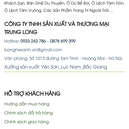
Khách Sạn, Bàn Ghế Du Thuyền, Ô Dù Bể Bơi, Ô Lệch Tâm Tròn,
Ô Lệch Tâm Vuông, Các Sản Phẩm Trang Trí Ngoài Trời....
CÔNG TY TNHH SẢN XUẤT VÀ THƯƠNG MẠI
TRUNG LONG
Hotline:
0933 243 786
–
0878 699 399
banghexanh.vn@gmail.com
Văn phòng: Số 1013 đường Tam Trinh - Hoàng Mai - Hà Nội.
Xưởng sản xuất: Yên Sơn_Lục Nam_Bắc Giang
HỖ TRỢ KHÁCH HÀNG
Hướng dẫn mua hàng
Chính sách đổi trả hàng
Chính sách giao hàng