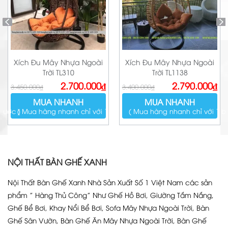
Xích Đu Mây Nhựa Ngoài
Xích Đu Mây Nhựa Ngoài
Trời TL310
Trời TL1138
Giá
Giá
Giá
Giá
2.700.000
₫
2.790.000
₫
3.450.000
₫
3.400.000
₫
gốc
hiện
gốc
hiện
là:
tại
là:
tại
MUA NHANH
MUA NHANH
3.450.000₫.
là:
3.400.000₫.
là:
2.700.000₫.
2.790.000₫.
bước )
( Mua hàng nhanh chỉ với 1 bước )
( Mua hàng nhanh chỉ với 1 b
NỘI THẤT BÀN GHẾ XANH
Nội Thất Bàn Ghế Xanh Nhà Sản Xuất Số 1 Việt Nam các sản
phẩm ” Hàng Thủ Công” Như Ghế Hồ Bơi, Giường Tắm Nắng,
Ghế Bể Bơi, Khay Nổi Bể Bơi, Sofa Mây Nhựa Ngoài Trời, Bàn
Ghế Sân Vườn, Bàn Ghế Ăn Mây Nhựa Ngoài Trời, Bàn Ghế