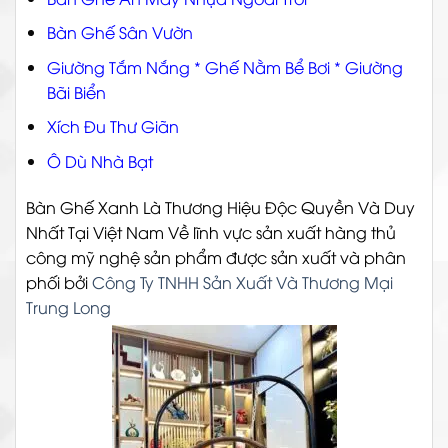
Bàn Ghế Sân Vườn
Giường Tắm Nắng
*
Ghế Nằm Bể Bơi
*
Giường
Bãi Biển
Xích Đu Thư Giãn
Ô Dù Nhà Bạt
Bàn Ghế Xanh Là Thương Hiệu Độc Quyền Và Duy
Nhất Tại Việt Nam Về lĩnh vực sản xuất hàng thủ
công mỹ nghệ sản phẩm được sản xuất và phân
phối bởi
Công Ty TNHH Sản Xuất Và Thương Mại
Trung Long