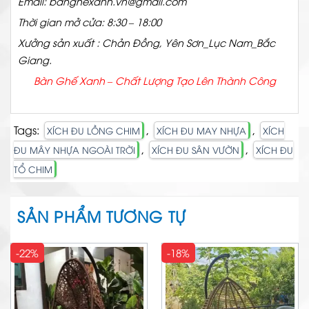
Email: banghexanh.vn@gmail.com
Thời gian mở cửa: 8:30 – 18:00
Xưởng sản xuất : Chản Đồng, Yên Sơn_Lục Nam_Bắc
Giang.
Bàn Ghế Xanh – Chất
Lượng Tạo Lên Thành Công
Tags:
,
,
XÍCH ĐU LỒNG CHIM
XÍCH ĐU MAY NHỰA
XÍCH
,
,
ĐU MÂY NHỰA NGOÀI TRỜI
XÍCH ĐU SÂN VƯỜN
XÍCH ĐU
TỔ CHIM
SẢN PHẨM TƯƠNG TỰ
-22%
-18%