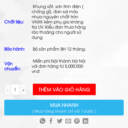
Khung sắt, sơn tĩnh điện (
chống gỉ), đan
sợi mây
nhựa
nguyên chất tròn
Chất liệu:
VNXK kèm phụ gia kháng
tia UV. Kiểu đan thưa hảng
rào thoáng cho người sử
dụng
Bảo hành:
Bộ sản phẩm BH 12 tháng.
Miễn phí Nội thành Hà Nội
Vận
với đơn hàng từ 5,000,000
chuyển:
vnđ
Xích Đu Mây Nhựa TL303 số lượng
THÊM VÀO GIỎ HÀNG
MUA NHANH
( Mua hàng nhanh chỉ với 1 bước )