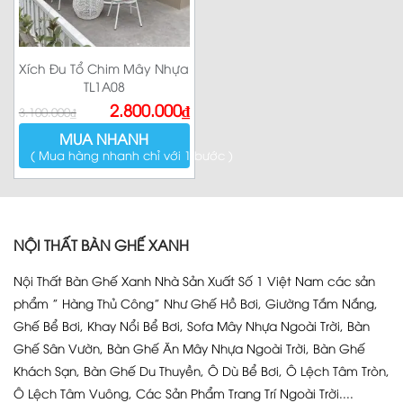
Xích Đu Tổ Chim Mây Nhựa
TL1A08
Giá
Giá
2.800.000
₫
3.100.000
₫
gốc
hiện
là:
tại
MUA NHANH
3.100.000₫.
là:
2.800.000₫.
( Mua hàng nhanh chỉ với 1 bước )
NỘI THẤT BÀN GHẾ XANH
Nội Thất Bàn Ghế Xanh Nhà Sản Xuất Số 1 Việt Nam các sản
phẩm ” Hàng Thủ Công” Như Ghế Hồ Bơi, Giường Tắm Nắng,
Ghế Bể Bơi, Khay Nổi Bể Bơi, Sofa Mây Nhựa Ngoài Trời, Bàn
Ghế Sân Vườn, Bàn Ghế Ăn Mây Nhựa Ngoài Trời, Bàn Ghế
Khách Sạn, Bàn Ghế Du Thuyền, Ô Dù Bể Bơi, Ô Lệch Tâm Tròn,
Ô Lệch Tâm Vuông, Các Sản Phẩm Trang Trí Ngoài Trời....