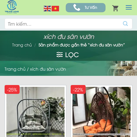
Skip
Tư Vấn
to
content
Tìm
kiếm:
xích đu sân vườn
Trang chủ
/
Sản phẩm được gắn thẻ “xích đu sân vườn”
LỌC
Trang chủ
/
xích đu sân vườn
-25%
-22%