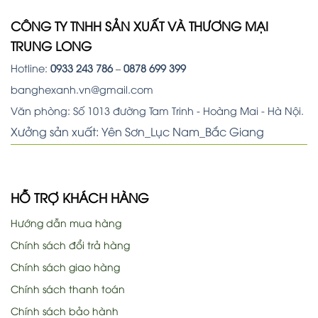
CÔNG TY TNHH SẢN XUẤT VÀ THƯƠNG MẠI
TRUNG LONG
Hotline:
0933 243 786
–
0878 699 399
banghexanh.vn@gmail.com
Văn phòng: Số 1013 đường Tam Trinh - Hoàng Mai - Hà Nội.
Xưởng sản xuất: Yên Sơn_Lục Nam_Bắc Giang
HỖ TRỢ KHÁCH HÀNG
Hướng dẫn mua hàng
Chính sách đổi trả hàng
Chính sách giao hàng
Chính sách thanh toán
Chính sách bảo hành