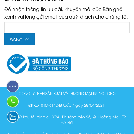
Để nhận thông tin ưu đãi, khuyến mãi của Bàn ghế
xanh vui lòng gửi email của quý khách cho chúng tôi.
CÔNG TY TNHH SẢN XUẤT VÀ THƯƠNG MẠI TRUNG LONG
ĐKKD: 0109614248 Cấp Ngày 28/04/2021
Lô N15B khu tái định cư X2A, Phường Yên Sở, Q. Hoàng Mai, TP.
Hà Nội