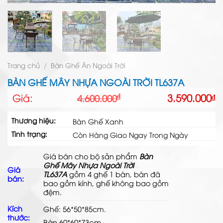
Trang chủ
/
Bàn Ghế Ăn Ngoài Trời
BÀN GHẾ MÂY NHỰA NGOÀI TRỜI TL637A
Giá
Giá
Giá:
3.590.000
₫
₫
4.600.000
gốc
hiện
là:
tại
Thương hiệu:
Bàn Ghế Xanh
4.600.000₫.
là:
Tình trạng:
3.590.000₫.
Còn Hàng Giao Ngay Trong Ngày
Giá bán cho bộ sản phẩm
Bàn
Ghế Mây Nhựa Ngoài Trời
Giá
TL637A
gồm 4 ghế 1 bàn, bàn đã
bán:
bao gồm kính, ghế không bao gồm
đệm.
Kích
Ghế: 56*50*85cm.
thước:
Bàn 60*60*73cm