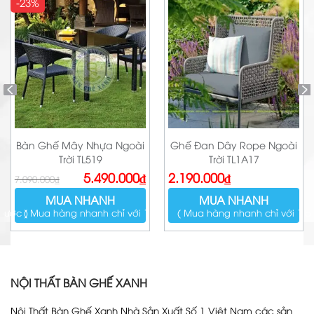
-23%
Bàn Ghế Mây Nhựa Ngoài
Ghế Đan Dây Rope Ngoài
Trời TL519
Trời TL1A17
Giá
Giá
5.490.000
₫
2.190.000
₫
7.090.000
₫
gốc
hiện
là:
tại
MUA NHANH
MUA NHANH
7.090.000₫.
là:
5.490.000₫.
bước )
( Mua hàng nhanh chỉ với 1 bước )
( Mua hàng nhanh chỉ với 1 b
NỘI THẤT BÀN GHẾ XANH
Nội Thất Bàn Ghế Xanh Nhà Sản Xuất Số 1 Việt Nam các sản