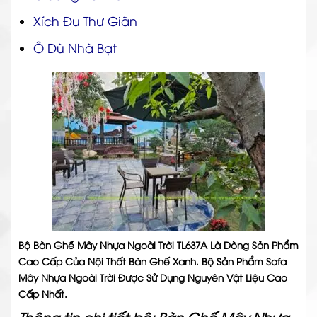
Xích Đu Thư Giãn
Ô Dù Nhà Bạt
Bộ
Bàn Ghế Mây Nhựa Ngoài Trời TL637A
Là Dòng Sản Phẩm
Cao Cấp Của Nội Thất Bàn Ghế Xanh. Bộ Sản Phẩm Sofa
Mây Nhựa Ngoài Trời Được Sử Dụng Nguyên Vật Liệu Cao
Cấp Nhất.
T
hông tin chi tiết bộ: Bàn Ghế Mây Nhựa