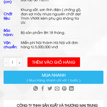
(cm)
Khung sắt, sơn tĩnh điện ( chống gỉ),
Chất
đan
sợi mây nhựa
nguyên chất dẹt
liệu:
7mm VNXK kèm phụ gia kháng tia
UV.
Bảo
Bộ sản phẩm BH 18 tháng.
hành:
Vận
Miễn phí Nội thành Hà Nội với đơn
chuyển:
hàng từ 5,000,000 vnđ
Bàn Ghế Mây Nhựa Ngoài Trời TL637A số lượng
THÊM VÀO GIỎ HÀNG
MUA NHANH
( Mua hàng nhanh chỉ với 1 bước )
CÔNG TY TNHH SẢN XUẤT VÀ THƯƠNG MẠI TRUNG