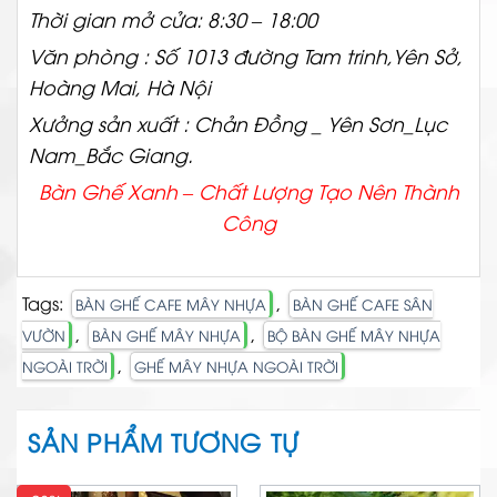
Thời gian mở cửa: 8:30 – 18:00
Văn phòng : Số 1013 đường Tam trinh,Yên Sở,
Hoàng Mai, Hà Nội
Xưởng sản xuất : Chản Đồng _ Yên Sơn_Lục
Nam_Bắc Giang.
Bàn Ghế Xanh – Chất
Lượng Tạo Nên Thành
Công
Tags:
,
BÀN GHẾ CAFE MÂY NHỰA
BÀN GHẾ CAFE SÂN
,
,
VƯỜN
BÀN GHẾ MÂY NHỰA
BỘ BÀN GHẾ MÂY NHỰA
,
NGOÀI TRỜI
GHẾ MÂY NHỰA NGOÀI TRỜI
SẢN PHẨM TƯƠNG TỰ