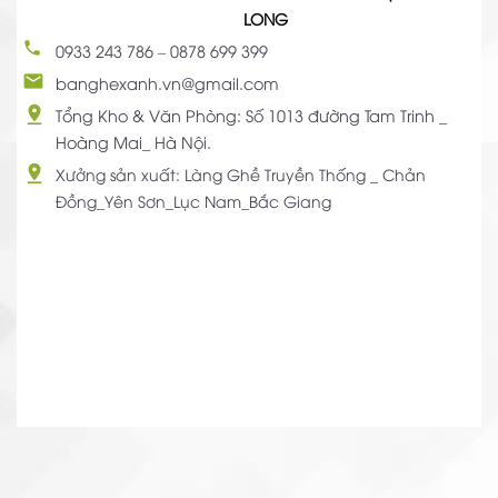
LONG
0933 243 786
–
0878 699 399
banghexanh.vn@gmail.com
Tổng Kho & Văn Phòng: Số 1013 đường Tam Trinh _
Hoàng Mai_ Hà Nội.
Xưởng sản xuất: Làng Ghề Truyền Thống _ Chản
Đồng_Yên Sơn_Lục Nam_Bắc Giang