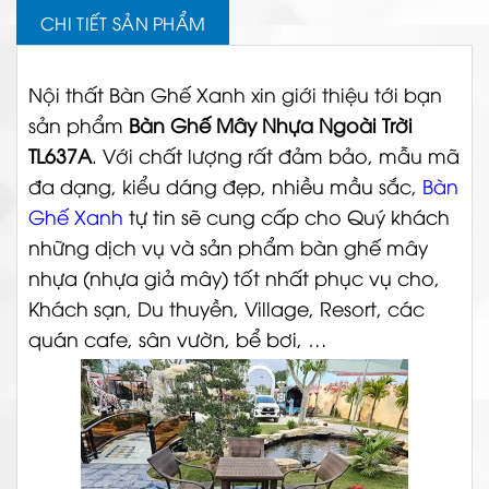
CHI TIẾT SẢN PHẨM
Nội thất Bàn Ghế Xanh xin giới thiệu tới bạn
sản phẩm
Bàn Ghế Mây Nhựa Ngoài Trời
TL637A
. Với chất lượng rất đảm bảo, mẫu mã
đa dạng, kiểu dáng đẹp, nhiều mầu sắc,
Bàn
Ghế Xanh
tự tin sẽ cung cấp cho Quý khách
những dịch vụ và sản phẩm bàn ghế mây
nhựa (nhựa giả mây) tốt nhất phục vụ cho,
Khách sạn, Du thuyền, Village, Resort, các
quán cafe, sân vườn, bể bơi, …