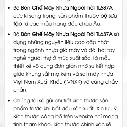
Bộ
Bàn Ghế Mây Nhựa Ngoài Trời TL637A
,
cực kì sang trọng, sản phẩm thuộc
bộ sưu
tập
từ các mẫu hàng đầu châu Âu.
Bộ
Bàn Ghế Mây Nhựa Ngoài Trời TL637A
sử
dụng những nguyên liệu cao cấp nhất
trong ngành nhựa giả mây và đòi hỏi tay
nghề người thợ ở mức xuất sắc. là mẫu
thiết kế vô cùng đơn giản nhờ sự kết hợp
giữa khung sắt mạ kẽm và sợi mây nhựa
Việt Nam Xuất Khẩu ( VNXK) vô cùng chắc
chắn.
Chúng tôi sẽ gửi chi tiết kích thước sản
phẩm trước khi bắt đầu sản xuất. Xin lưu ý:
Kích thước công bố trên website chỉ mang
tính tham khảo, kích thước chính xác sẽ