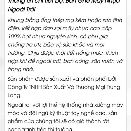
Ngoài Trời
Khung bằng ống thép mạ kẽm hoặc sơn tĩnh
điện, kết hợp đan sợi
mây nhựa
cao cấp
100% hạt nhựa nguyên sinh, có phụ gia
chống tia UV, bảo vệ sức khỏe và
môi
trường
. Chịu được thời tiết nắng mưa, thích
hợp khi để ngoài trời, ban công,
sân vườn
và
trong nhà.
Sản phẩm được sản xuất và phân phối bởi
Công Ty TNHH Sản Xuất Và Thương Mại Trung
Long
Ngoài ra, với lợi thế hệ thống nhà xưởng máy
móc và đội ngũ kỹ thuật tay nghề cao, sản
phẩm của chúng tôi sẽ có giá thành rất
cạnh tranh trên thị trường.