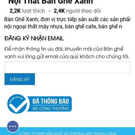
ĐĂNG KÝ NHẬN EMAIL
Để nhận thông tin ưu đãi, khuyến mãi của Bàn ghế
xanh vui lòng gửi email của quý khách cho chúng tôi.
CÔNG TY TNHH SẢN XUẤT VÀ THƯƠNG MẠI TRUNG LONG