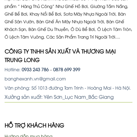
phẩm ” Hàng Thủ Công” Như Ghế Hồ Bơi, Giường Tắm Nắng,
Ghế Bể Bơi, Khay Nổi Bể Bơi, Sofa Mây Nhựa Ngoài Trời, Bàn
Ghế Sân Vườn, Bàn Ghế Ăn Mây Nhựa Ngoài Trời, Bàn Ghế
Khách Sạn, Bàn Ghế Du Thuyền, Ô Dù Bể Bơi, Ô Lệch Tâm Tròn,
Ô Lệch Tâm Vuông, Các Sản Phẩm Trang Trí Ngoài Trời....
CÔNG TY TNHH SẢN XUẤT VÀ THƯƠNG MẠI
TRUNG LONG
Hotline:
0933 243 786
–
0878 699 399
banghexanh.vn@gmail.com
Văn phòng: Số 1013 đường Tam Trinh - Hoàng Mai - Hà Nội.
Xưởng sản xuất: Yên Sơn_Lục Nam_Bắc Giang
HỖ TRỢ KHÁCH HÀNG
Hướng dẫn mua hàng