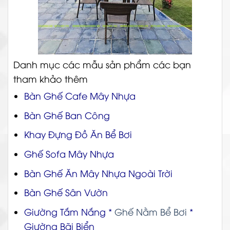
Danh mục các mẫu sản phẩm các bạn
tham khảo thêm
Bàn Ghế Cafe Mây Nhựa
Bàn Ghế Ban Công
Khay Đựng Đồ Ăn Bể Bơi
Ghế Sofa Mây Nhựa
Bàn Ghế Ăn Mây Nhựa Ngoài Trời
Bàn Ghế Sân Vườn
Giường Tắm Nắng
*
Ghế Nằm Bể Bơi
*
Giường Bãi Biển