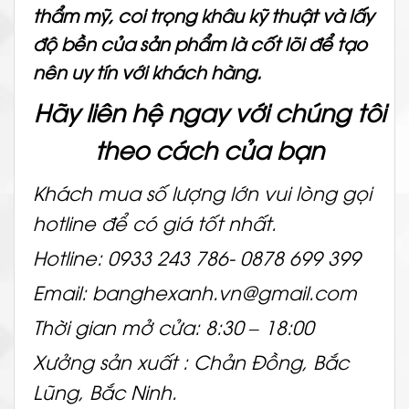
thẩm mỹ, coi trọng khâu kỹ thuật và lấy
độ bền của sản phẩm là cốt lõi để tạo
nên uy tín với khách hàng.
Hãy liên hệ ngay với chúng tôi
theo cách của bạn
Khách mua số lượng lớn vui lòng gọi
hotline để có giá tốt nhất.
Hotline: 0933 243 786- 0878 699 399
Email: banghexanh.vn@gmail.com
Thời gian mở cửa: 8:30 – 18:00
Xưởng sản xuất : Chản Đồng, Bắc
Lũng, Bắc Ninh.