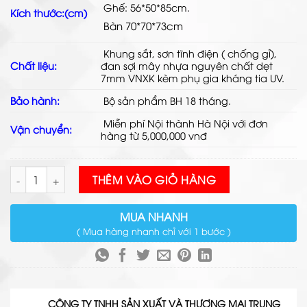
Ghế: 56*50*85cm.
Kích thước:(cm)
Bàn 70*70*73cm
Khung sắt, sơn tĩnh điện ( chống gỉ),
Chất liệu:
đan
sợi mây nhựa
nguyên chất dẹt
7mm VNXK kèm phụ gia kháng tia UV.
Bảo hành:
Bộ sản phẩm BH 18 tháng.
Miễn phí Nội thành Hà Nội với đơn
Vận chuyển:
hàng từ 5,000,000 vnđ
Bàn Ghế Mây Nhựa Ngoài Trời TL536 số lượng
THÊM VÀO GIỎ HÀNG
MUA NHANH
( Mua hàng nhanh chỉ với 1 bước )
CÔNG TY TNHH SẢN XUẤT VÀ THƯƠNG MẠI TRUNG