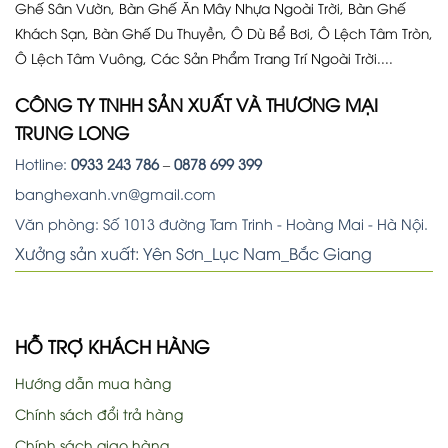
Ghế Sân Vườn, Bàn Ghế Ăn Mây Nhựa Ngoài Trời, Bàn Ghế
Khách Sạn, Bàn Ghế Du Thuyền, Ô Dù Bể Bơi, Ô Lệch Tâm Tròn,
Ô Lệch Tâm Vuông, Các Sản Phẩm Trang Trí Ngoài Trời....
CÔNG TY TNHH SẢN XUẤT VÀ THƯƠNG MẠI
TRUNG LONG
Hotline:
0933 243 786
–
0878 699 399
banghexanh.vn@gmail.com
Văn phòng: Số 1013 đường Tam Trinh - Hoàng Mai - Hà Nội.
Xưởng sản xuất: Yên Sơn_Lục Nam_Bắc Giang
HỖ TRỢ KHÁCH HÀNG
Hướng dẫn mua hàng
Chính sách đổi trả hàng
Chính sách giao hàng