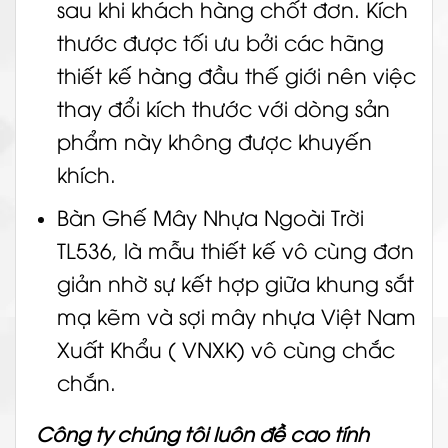
sau khi khách hàng chốt đơn. Kích
thước được tối ưu bởi các hãng
thiết kế hàng đầu thế giới nên việc
thay đổi kích thước với dòng sản
phẩm này không được khuyến
khích.
Bàn Ghế Mây Nhựa Ngoài Trời
TL536, là mẫu thiết kế vô cùng đơn
giản nhờ sự kết hợp giữa khung sắt
mạ kẽm và sợi mây nhựa Việt Nam
Xuất Khẩu ( VNXK) vô cùng chắc
chắn.
Công ty chúng tôi luôn đề cao tính