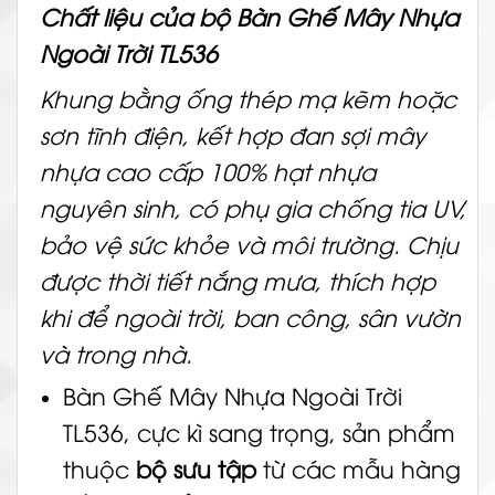
Chất liệu của bộ Bàn Ghế Mây Nhựa
Ngoài Trời TL536
Khung bằng ống thép mạ kẽm hoặc
sơn tĩnh điện, kết hợp đan sợi
mây
nhựa
cao cấp 100% hạt nhựa
nguyên sinh, có phụ gia chống tia UV,
bảo vệ sức khỏe và
môi trường
. Chịu
được thời tiết nắng mưa, thích hợp
khi để ngoài trời, ban công,
sân vườn
và trong nhà.
Bàn Ghế Mây Nhựa Ngoài Trời
TL536, cực kì sang trọng, sản phẩm
thuộc
bộ sưu tập
từ các mẫu hàng