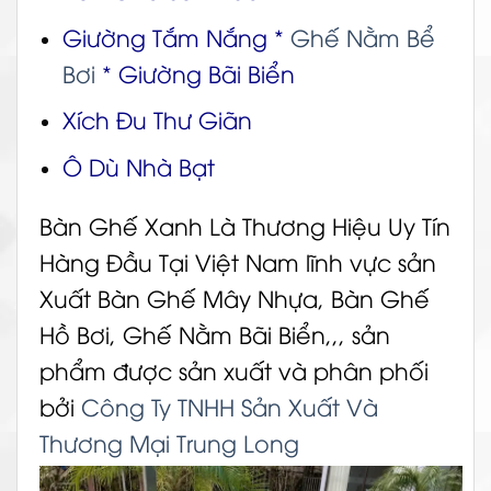
Giường Tắm Nắng
*
Ghế Nằm Bể
Bơi
*
Giường Bãi Biển
Xích Đu Thư Giãn
Ô Dù Nhà Bạt
Bàn Ghế Xanh Là Thương Hiệu Uy Tín
Hàng Đầu Tại Việt Nam lĩnh vực sản
Xuất Bàn Ghế Mây Nhựa, Bàn Ghế
Hồ Bơi, Ghế Nằm Bãi Biển,,, sản
phẩm được sản xuất và phân phối
bởi
Công Ty TNHH Sản Xuất Và
Thương Mại Trung Long