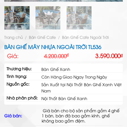
Trang chủ
/
Bàn Ghế Cafe
/
Bàn Ghế Cafe Ngoài Trời
BÀN GHẾ MÂY NHỰA NGOÀI TRỜI TL536
Giá
Giá
Giá:
3.590.000
₫
₫
4.200.000
gốc
hiện
là:
tại
Thương hiệu:
Bàn Ghế Xanh
4.200.000₫.
là:
Tình trạng:
3.590.000₫.
Còn Hàng Giao Ngay Trong Ngày
Nguồn gốc:
Sản Xuất tại Nội Thất Bàn Ghế Xanh Việt
Nam
Nhà phân phối:
Nội Thất Bàn Ghế Xanh
Giá bán cho bộ sản phẩm gồm 4 ghế
Giá bán:
1 bàn, bàn đã bao gồm kính, ghế
không bao gồm đệm.