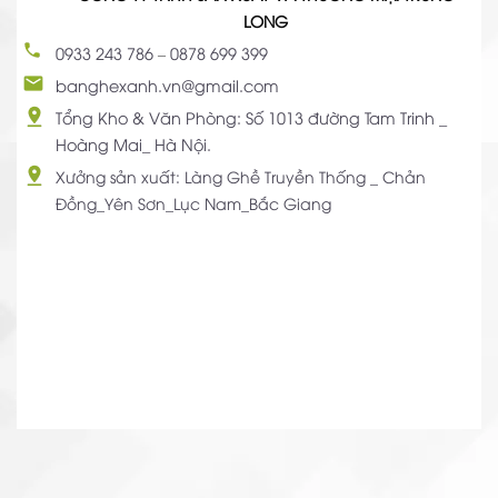
LONG
0933 243 786
–
0878 699 399
banghexanh.vn@gmail.com
Tổng Kho & Văn Phòng: Số 1013 đường Tam Trinh _
Hoàng Mai_ Hà Nội.
Xưởng sản xuất: Làng Ghề Truyền Thống _ Chản
Đồng_Yên Sơn_Lục Nam_Bắc Giang