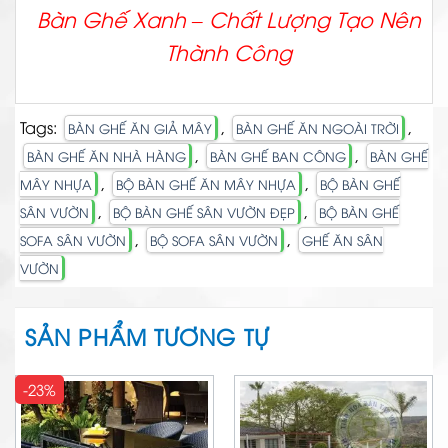
Bàn Ghế Xanh – Chất
Lượng Tạo Nên
Thành Công
Tags:
,
,
BÀN GHẾ ĂN GIẢ MÂY
BÀN GHẾ ĂN NGOÀI TRỜI
,
,
BÀN GHẾ ĂN NHÀ HÀNG
BÀN GHẾ BAN CÔNG
BÀN GHẾ
,
,
MÂY NHỰA
BỘ BÀN GHẾ ĂN MÂY NHỰA
BỘ BÀN GHẾ
,
,
SÂN VƯỜN
BỘ BÀN GHẾ SÂN VƯỜN ĐẸP
BỘ BÀN GHẾ
,
,
SOFA SÂN VƯỜN
BỘ SOFA SÂN VƯỜN
GHẾ ĂN SÂN
VƯỜN
SẢN PHẨM TƯƠNG TỰ
-23%