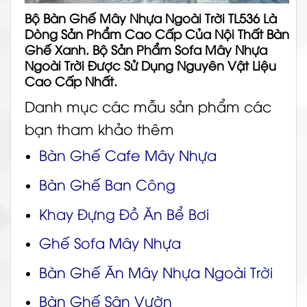
Bộ Bàn Ghế Mây Nhựa Ngoài Trời TL536 Là
Dòng Sản Phẩm Cao Cấp Của Nội Thất Bàn
Ghế Xanh. Bộ Sản Phẩm Sofa Mây Nhựa
Ngoài Trời Được Sử Dụng Nguyên Vật Liệu
Cao Cấp Nhất.
Danh mục các mẫu sản phẩm các
bạn tham khảo thêm
Bàn Ghế Cafe Mây Nhựa
Bàn Ghế Ban Công
Khay Đựng Đồ Ăn Bể Bơi
Ghế Sofa Mây Nhựa
Bàn Ghế Ăn Mây Nhựa Ngoài Trời
Bàn Ghế Sân Vườn