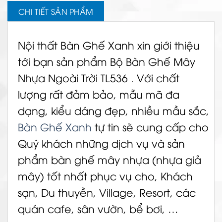
CHI TIẾT SẢN PHẨM
Nội thất Bàn Ghế Xanh xin giới thiệu
tới bạn sản phẩm Bộ Bàn Ghế Mây
Nhựa Ngoài Trời TL536 . Với chất
lượng rất đảm bảo, mẫu mã đa
dạng, kiểu dáng đẹp, nhiều mầu sắc,
Bàn Ghế Xanh
tự tin sẽ cung cấp cho
Quý khách những dịch vụ và sản
phẩm bàn ghế mây nhựa (nhựa giả
mây) tốt nhất phục vụ cho, Khách
sạn, Du thuyền, Village, Resort, các
quán cafe, sân vườn, bể bơi, …