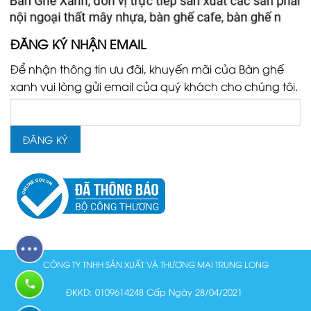
ĐĂNG KÝ NHẬN EMAIL
Để nhận thông tin ưu đãi, khuyến mãi của Bàn ghế
xanh vui lòng gửi email của quý khách cho chúng tôi.
CÔNG TY TNHH SẢN XUẤT VÀ THƯƠNG MẠI TRUNG LONG
ĐKKD: 0109614248 Cấp Ngày 28/04/2021