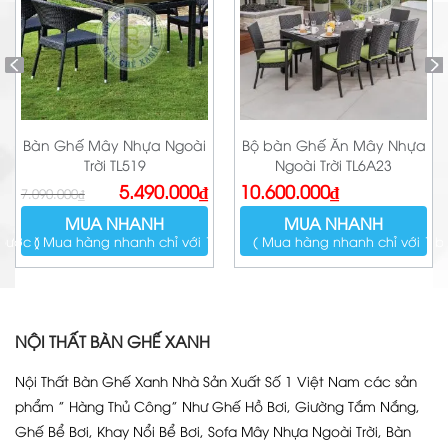
Bàn Ghế Mây Nhựa Ngoài
Bộ bàn Ghế Ăn Mây Nhựa
Trời TL519
Ngoài Trời TL6A23
Giá
Giá
5.490.000
₫
10.600.000
₫
7.090.000
₫
gốc
hiện
là:
tại
MUA NHANH
MUA NHANH
7.090.000₫.
là:
5.490.000₫.
bước )
( Mua hàng nhanh chỉ với 1 bước )
( Mua hàng nhanh chỉ với 1 b
NỘI THẤT BÀN GHẾ XANH
Nội Thất Bàn Ghế Xanh Nhà Sản Xuất Số 1 Việt Nam các sản
phẩm ” Hàng Thủ Công” Như Ghế Hồ Bơi, Giường Tắm Nắng,
Ghế Bể Bơi, Khay Nổi Bể Bơi, Sofa Mây Nhựa Ngoài Trời, Bàn