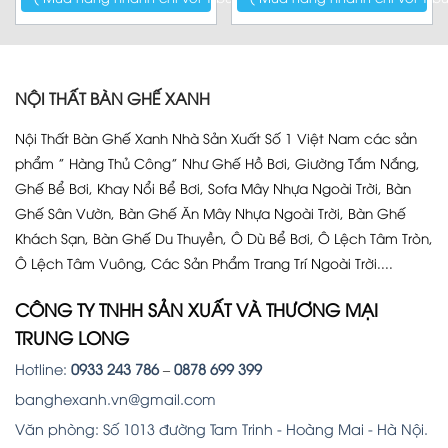
NỘI THẤT BÀN GHẾ XANH
Nội Thất Bàn Ghế Xanh Nhà Sản Xuất Số 1 Việt Nam các sản
phẩm ” Hàng Thủ Công” Như Ghế Hồ Bơi, Giường Tắm Nắng,
Ghế Bể Bơi, Khay Nổi Bể Bơi, Sofa Mây Nhựa Ngoài Trời, Bàn
Ghế Sân Vườn, Bàn Ghế Ăn Mây Nhựa Ngoài Trời, Bàn Ghế
Khách Sạn, Bàn Ghế Du Thuyền, Ô Dù Bể Bơi, Ô Lệch Tâm Tròn,
Ô Lệch Tâm Vuông, Các Sản Phẩm Trang Trí Ngoài Trời....
CÔNG TY TNHH SẢN XUẤT VÀ THƯƠNG MẠI
TRUNG LONG
Hotline:
0933 243 786
–
0878 699 399
banghexanh.vn@gmail.com
Văn phòng: Số 1013 đường Tam Trinh - Hoàng Mai - Hà Nội.