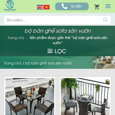
Skip
Tư Vấn
to
content
Tìm
kiếm:
bộ bàn ghế sofa sân vườn
Trang chủ
/
Sản phẩm được gắn thẻ “bộ bàn ghế sofa sân
vườn”
LỌC
Trang chủ
/
bộ bàn ghế sofa sân vườn