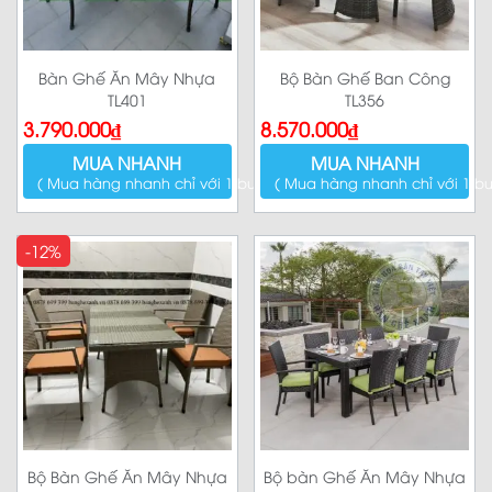
Bàn Ghế Ăn Mây Nhựa
Bộ Bàn Ghế Ban Công
TL401
TL356
3.790.000
₫
8.570.000
₫
MUA NHANH
MUA NHANH
( Mua hàng nhanh chỉ với 1 bước )
( Mua hàng nhanh chỉ với 1 bư
-12%
Bộ Bàn Ghế Ăn Mây Nhựa
Bộ bàn Ghế Ăn Mây Nhựa